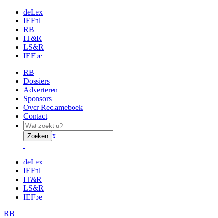
deLex
IEFnl
RB
IT&R
LS&R
IEFbe
RB
Dossiers
Adverteren
Sponsors
Over Reclameboek
Contact
x
Zoeken
deLex
IEFnl
IT&R
LS&R
IEFbe
RB