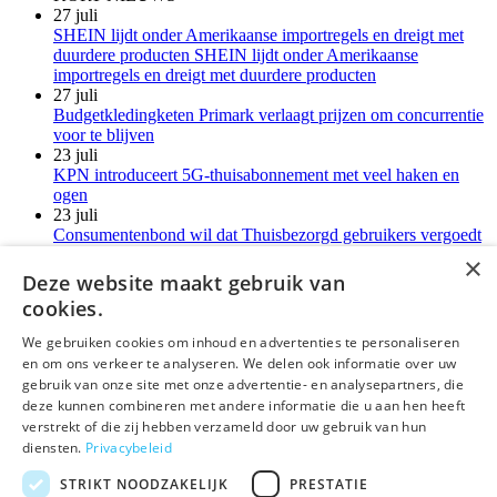
27 juli
SHEIN lijdt onder Amerikaanse importregels en dreigt met
duurdere producten SHEIN lijdt onder Amerikaanse
importregels en dreigt met duurdere producten
27 juli
Budgetkledingketen Primark verlaagt prijzen om concurrentie
voor te blijven
23 juli
KPN introduceert 5G-thuisabonnement met veel haken en
ogen
23 juli
Consumentenbond wil dat Thuisbezorgd gebruikers vergoedt
voor verborgen kosten
×
21 juli
Deze website maakt gebruik van
LG-monitoren installeren reclamesoftware zonder melding
cookies.
Meer kort nieuws
We gebruiken cookies om inhoud en advertenties te personaliseren
en om ons verkeer te analyseren. We delen ook informatie over uw
deLex
gebruik van onze site met onze advertentie- en analysepartners, die
deze kunnen combineren met andere informatie die u aan hen heeft
©Uitgeverij deLex
verstrekt of die zij hebben verzameld door uw gebruik van hun
diensten.
Privacybeleid
Bezoekadres
Korte Leidsedwarsstraat 12 II
STRIKT NOODZAKELIJK
PRESTATIE