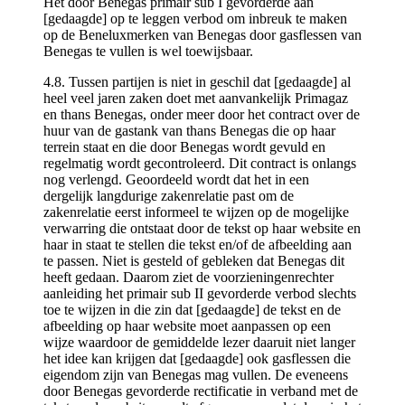
Het door Benegas primair sub I gevorderde aan
[gedaagde] op te leggen verbod om inbreuk te maken
op de Beneluxmerken van Benegas door gasflessen van
Benegas te vullen is wel toewijsbaar.
4.8. Tussen partijen is niet in geschil dat [gedaagde] al
heel veel jaren zaken doet met aanvankelijk Primagaz
en thans Benegas, onder meer door het contract over de
huur van de gastank van thans Benegas die op haar
terrein staat en die door Benegas wordt gevuld en
regelmatig wordt gecontroleerd. Dit contract is onlangs
nog verlengd. Geoordeeld wordt dat het in een
dergelijk langdurige zakenrelatie past om de
zakenrelatie eerst informeel te wijzen op de mogelijke
verwarring die ontstaat door de tekst op haar website en
haar in staat te stellen die tekst en/of de afbeelding aan
te passen. Niet is gesteld of gebleken dat Benegas dit
heeft gedaan. Daarom ziet de voorzieningenrechter
aanleiding het primair sub II gevorderde verbod slechts
toe te wijzen in die zin dat [gedaagde] de tekst en de
afbeelding op haar website moet aanpassen op een
wijze waardoor de gemiddelde lezer daaruit niet langer
het idee kan krijgen dat [gedaagde] ook gasflessen die
eigendom zijn van Benegas mag vullen. De eveneens
door Benegas gevorderde rectificatie in verband met de