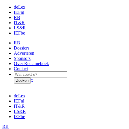
deLex
IEFnl
RB
IT&R
LS&R
IEFbe
RB
Dossiers
Adverteren
Sponsors
Over Reclameboek
Contact
x
Zoeken
deLex
IEFnl
IT&R
LS&R
IEFbe
RB