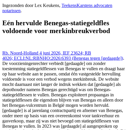
Rechtspraak (NL/EU) 4 jun 2026,, RB 4026;
Ingezonden door Lex Keukens,
TeekensKarstens advocaten
ECLI:NL:RBNHO:2026:6393 (Benegas tegen [gedaagde]),
notarissen
.
https://redactie-delex.cshark.nl/artikelen/een-hervulde-benegas-
statiegeldfles-voldoende-voor-merkinbreukverbod
Eén hervulde Benegas-statiegeldfles
voldoende voor merkinbreukverbod
Rb. Noord-Holland 4 juni 2026, IEF 23624; RB
4026; ECLI:NL:RBNHO:2026:6393 (Benegas tegen [gedaagde])
.
De voorzieningenrechter verbiedt [gedaagde] om zonder
toestemming statiegeldflessen van Benegas te vullen en draagt haar
op haar website aan te passen, omdat één vastgestelde hervulling
voldoende is voor een verbod wegens merkinbreuk. De website
mocht daarnaast niet langer de indruk wekken dat [gedaagde] als
depothouder namens Benegas gerechtigd was om Benegas-
statiegeldflessen te vullen. Benegas exploiteert propaangas in
statiegeldflessen die eigendom blijven van Benegas en alleen door
het Benegas-vulcentrum in België mogen worden hervuld.
[gedaagde] is al jarenlang contractspartij en afnemer van Benegas,
onder meer op basis van een overeenkomst voor tankverhuur en
gasverkoop, maar zij was niet bevoegd om statiegeldflessen van
Benegas te vullen. In 2023 was [gedaagde] al aangesproken op