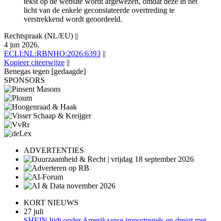
tekst op de website wordt afgewezen, omdat deze in het
licht van de enkele geconstateerde overtreding te
verstrekkend wordt geoordeeld.
Rechtspraak (NL/EU)
||
4 jun 2026,
ECLI:NL:RBNHO:2026:6393
||
Kopieer citeerwijze
||
Benegas tegen [gedaagde]
SPONSORS
ADVERTENTIES
KORT NIEUWS
27 juli
SHEIN lijdt onder Amerikaanse importregels en dreigt met