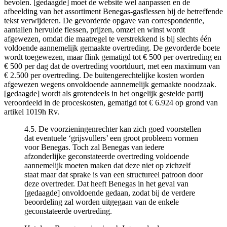
bevolen. [gedaagde] moet de website wel aanpassen en de
afbeelding van het assortiment Benegas-gasflessen bij de betreffende
tekst verwijderen. De gevorderde opgave van correspondentie,
aantallen hervulde flessen, prijzen, omzet en winst wordt
afgewezen, omdat die maatregel te verstrekkend is bij slechts één
voldoende aannemelijk gemaakte overtreding. De gevorderde boete
wordt toegewezen, maar flink gematigd tot € 500 per overtreding en
€ 500 per dag dat de overtreding voortduurt, met een maximum van
€ 2.500 per overtreding. De buitengerechtelijke kosten worden
afgewezen wegens onvoldoende aannemelijk gemaakte noodzaak.
[gedaagde] wordt als grotendeels in het ongelijk gestelde partij
veroordeeld in de proceskosten, gematigd tot € 6.924 op grond van
artikel 1019h Rv.
4.5. De voorzieningenrechter kan zich goed voorstellen
dat eventuele ‘grijsvullers’ een groot probleem vormen
voor Benegas. Toch zal Benegas van iedere
afzonderlijke geconstateerde overtreding voldoende
aannemelijk moeten maken dat deze niet op zichzelf
staat maar dat sprake is van een structureel patroon door
deze overtreder. Dat heeft Benegas in het geval van
[gedaagde] onvoldoende gedaan, zodat bij de verdere
beoordeling zal worden uitgegaan van de enkele
geconstateerde overtreding.