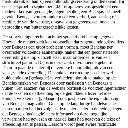
merkinbreuk en had zij een onthoudingsverklaring ondertekend. Bij
een steekproef in september 2025 is opnieuw vastgesteld dat een
medewerker van [gedaagde] tegen betaling een Benegas-fles heeft
gevuld. Benegas vordert onder meer een verbod, aanpassing of
rectificatie van de website, opgave van gegevens, een boete en
vergoeding van buitengerechtelijke kosten.
De voorzieningenrechter acht het spoedeisend belang gegeven.
Hoewel de rechter zich kan voorstellen dat zogenoemde grijsvullers
voor Benegas een groot probleem vormen, moet Benegas per
overtreder voldoende aannemelijk maken dat een geconstateerde
overtreding niet op zichzelf staat, maar onderdeel is van een
structureel patroon. Dat is in deze zaak onvoldoende gebeurd.
Daarom gaat de rechter bij de verdere beoordeling uit van één
vastgestelde overtreding. Die enkele overtreding is echter wel
voldoende om [gedaagde] te verbieden inbreuk te maken op de
Beneluxmerken van Benegas door gasflessen van Benegas te
vullen. Ten aanzien van de website oordeelt de voorzieningenrechter
dat de tekst en de afbeelding bij de gemiddelde lezer het idee
kunnen wekken dat [gedaagde] ook gasflessen die eigendom zijn
van Benegas mag vullen. Gelet op de langdurige handelsrelatie
tussen partijen had het volgens de rechter echter in de rede gelegen
dat Benegas [gedaagde] eerst informeel op deze mogelijke
verwarring had gewezen en haar de kans had gegeven de tekst of
afbeelding aan te passen. Daarom wordt geen zware rectificatie