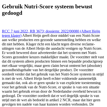
Zelfregulering (RCC, KOAG/KAG) 7 jun 2022,, RB 3673; (Albert
Heijn tegen klager ), https://redactie-
Gebruik Nutri-Score systeem bewust
delex.cshark.nl/artikelen/gebruik-nutri-score-systeem-bewust-
gedoogd
gedoogd
RCC 7 juni 2022, RB 3673; dossiernr. 2022/00080 (Albert Heijn
tegen klager)
Albert Heijn geeft door middel van een Nutri-Score
aan welke producten een gezonde samenstelling hebben en welke
dit niet hebben. Klager richt een klacht tegen diverse reclame-
uitingen van de Albert Heijn die aandacht vestigen op Nutri-Score.
Er wordt beweerd door adverteerder dat het systeem met Nutri-
Scores gezondere keuzes makkelijker maakt. De voorzitter stelt vast
dat dit systeem alleen producten binnen een bepaalde productgroep
met elkaar vergelijkt, maar geen claim bevat omtrent het (absolute)
gezondheidsgehalte van het dergelijke product. De voorzitter
oordeelt verder dat het gebruik van het Nutri-Score systeem in strijd
is met de wet. Albert Heijn heeft echter voldoende aannemelijk
gemaakt dat, ook als er geen sprake is van expliciete toestemming
voor het gebruik van de Nutri-Score, er sprake is van een situatie
waarin het gebruik ervan door de Nederlandse overheid bewust is
gedoogd. De voorzitter oordeelt dat er wel degelijk sprake is van
strijd met de wet als bedoeld in artikel 2 NCR, maar dat hier geen
gevolgen ten nadele van haar kunnen worden verbonden. De