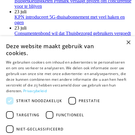
Budgetkledingketen Primark verlaagt prijzen om concurrentie
voor te blijven
23 juli
KPN introduceert 5G-thuisabonnement met veel haken en
ogen
23 juli
Consumentenbond wil dat Thuisbezorgd gebruikers vergoedt
voor verborgen kosten
×
21 juli
Deze website maakt gebruik van
LG-monitoren installeren reclamesoftware zonder melding
cookies.
Meer kort nieuws
We gebruiken cookies om inhoud en advertenties te personaliseren
en om ons verkeer te analyseren. We delen ook informatie over uw
deLex
gebruik van onze site met onze advertentie- en analysepartners, die
deze kunnen combineren met andere informatie die u aan hen heeft
©Uitgeverij deLex
verstrekt of die zij hebben verzameld door uw gebruik van hun
diensten.
Privacybeleid
Bezoekadres
Korte Leidsedwarsstraat 12 II
STRIKT NOODZAKELIJK
PRESTATIE
1017 RC Amsterdam
T 020 - 345 22 12
TARGETING
FUNCTIONEEL
E
info@delex.nl
NIET-GECLASSIFICEERD
Algemene voorwaarden