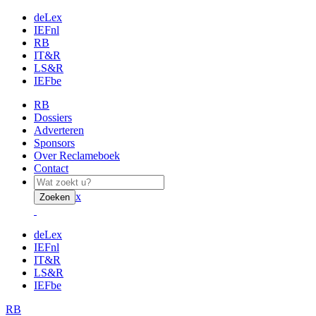
deLex
IEFnl
RB
IT&R
LS&R
IEFbe
RB
Dossiers
Adverteren
Sponsors
Over Reclameboek
Contact
x
Zoeken
deLex
IEFnl
IT&R
LS&R
IEFbe
RB