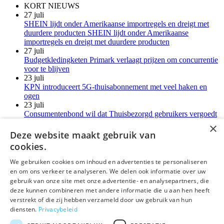
KORT NIEUWS
27 juli
SHEIN lijdt onder Amerikaanse importregels en dreigt met
duurdere producten SHEIN lijdt onder Amerikaanse
importregels en dreigt met duurdere producten
27 juli
Budgetkledingketen Primark verlaagt prijzen om concurrentie
voor te blijven
23 juli
KPN introduceert 5G-thuisabonnement met veel haken en
ogen
23 juli
Consumentenbond wil dat Thuisbezorgd gebruikers vergoedt
voor verborgen kosten
×
21 juli
Deze website maakt gebruik van
LG-monitoren installeren reclamesoftware zonder melding
cookies.
Meer kort nieuws
We gebruiken cookies om inhoud en advertenties te personaliseren
en om ons verkeer te analyseren. We delen ook informatie over uw
deLex
gebruik van onze site met onze advertentie- en analysepartners, die
deze kunnen combineren met andere informatie die u aan hen heeft
©Uitgeverij deLex
verstrekt of die zij hebben verzameld door uw gebruik van hun
diensten.
Privacybeleid
Bezoekadres
Korte Leidsedwarsstraat 12 II