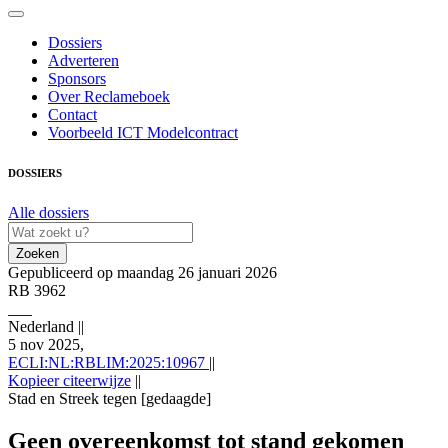
Dossiers
Adverteren
Sponsors
Over Reclameboek
Contact
Voorbeeld ICT Modelcontract
DOSSIERS
Alle dossiers
Zoeken
Gepubliceerd op maandag 26 januari 2026
RB 3962
Nederland
||
5 nov 2025,
ECLI:NL:RBLIM:2025:10967
||
Kopieer citeerwijze
||
Stad en Streek tegen [gedaagde]
Nederland 5 nov 2025,, RB 3962; ECLI:NL:RBLIM:2025:10967
(Stad en Streek tegen [gedaagde]), https://redactie-
Geen overeenkomst tot stand gekomen