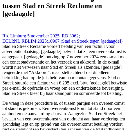
delex.cshark.nl/artikelen/geen-overeenkomst-tot-stand-gekomen-
tussen Stad en Streek Reclame en
tussen-stad-en-streek-reclame-en-gedaagde
[gedaagde]
Rb. Limburg 5 november 2025, RB 3962;
ECLI:NL:RBLIM:2025:10967 (Stad en Streek tegen [gedaagde])
.
Stad en Streek Reclame vordert betaling van een factuur voor
advertentieplaatsing. [gedaagde] betwist dat zij een overeenkomst is
aangegaan. [gedaagde] ontving op 7 november 2024 een e-mail met
een conceptadvertentie en het verzoek om akkoord. In de e-mail
wordt niet verwezen naar Stad en Streek als afzender. [gedaagde]
reageerde met “Akkoord”, maar stelt achteraf dat dit alleen
betrekking had op de juistheid van haar contactgegevens. Stad en
Streek stuurde een factuur van € 295 excl. btw. [gedaagde] betwistte
per e-mail de opdracht en vroeg om een ondertekende bevestiging.
Stad en Streek bleef bij haar standpunt en sommeerde tot betaling.
De vraag in deze procedure is, of tussen partijen een overeenkomst
tot stand is gekomen. Een overeenkomst komt tot stand door een
aanbod en de aanvaarding daarvan. Aangezien Stad en Streek het
bestaan van een overeenkomst van opdracht aan haar vordering ten
grondslag legt en op grond van die overeenkomst betaling vordert,
rust de stelplicht (en bewijslast) ten aanzien van de totstandkoming