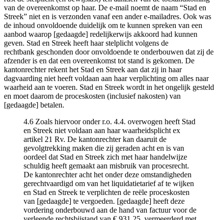
van de overeenkomst op haar. De e-mail noemt de naam “Stad en
Streek” niet en is verzonden vanaf een ander e-mailadres. Ook was
de inhoud onvoldoende duidelijk om te kunnen spreken van een
aanbod waarop [gedaagde] redelijkerwijs akkoord had kunnen
geven. Stad en Streek heeft haar stelplicht volgens de
rechtbank geschonden door onvoldoende te onderbouwen dat zij de
afzender is en dat een overeenkomst tot stand is gekomen. De
kantonrechter rekent het Stad en Streek aan dat zij in haar
dagvaarding niet heeft voldaan aan haar verplichting om alles naar
waarheid aan te voeren. Stad en Streek wordt in het ongelijk gesteld
en moet daarom de proceskosten (inclusief nakosten) van
[gedaagde] betalen.
4.6 Zoals hiervoor onder r.o. 4.4. overwogen heeft Stad
en Streek niet voldaan aan haar waarheidsplicht ex
artikel 21 Rv. De kantonrechter kan daaruit de
gevolgtrekking maken die zij geraden acht en is van
oordeel dat Stad en Streek zich met haar handelwijze
schuldig heeft gemaakt aan misbruik van procesrecht.
De kantonrechter acht het onder deze omstandigheden
gerechtvaardigd om van het liquidatietarief af te wijken
en Stad en Streek te verplichten de reële proceskosten
van [gedaagde] te vergoeden. [gedaagde] heeft deze
vordering onderbouwd aan de hand van factuur voor de
verleende rechtsbijstand van € 931,25, vermeerderd met