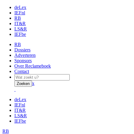
deLex
IEFnl
RB
IT&R
LS&R
IEFbe
RB
Dossiers
Adverteren
Sponsors
Over Reclameboek
Contact
x
Zoeken
deLex
IEFnl
IT&R
LS&R
IEFbe
RB