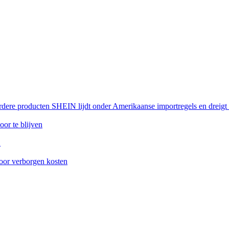
rdere producten SHEIN lijdt onder Amerikaanse importregels en dreigt
or te blijven
n
oor verborgen kosten