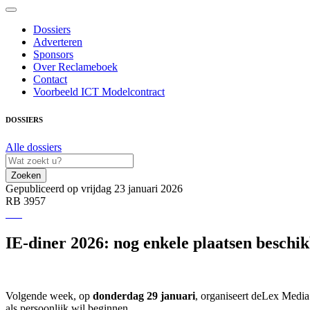
Dossiers
Adverteren
Sponsors
Over Reclameboek
Contact
Voorbeeld ICT Modelcontract
DOSSIERS
Alle dossiers
Zoeken
Gepubliceerd op vrijdag 23 januari 2026
RB 3957
IE-diner 2026: nog enkele plaatsen beschi
Volgende week, op
donderdag 29 januari
, organiseert deLex Media
als persoonlijk wil beginnen.