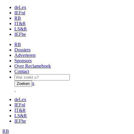
deLex
IEFnl
RB
IT&R
LS&R
IEFbe
RB
Dossiers
Adverteren
Sponsors
Over Reclameboek
Contact
x
Zoeken
deLex
IEFnl
IT&R
LS&R
IEFbe
RB