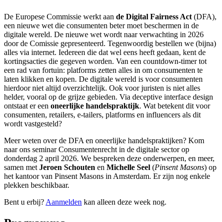
De Europese Commissie werkt aan
de Digital Fairness Act
(DFA),
een nieuwe wet die consumenten beter moet beschermen in de
digitale wereld. De nieuwe wet wordt naar verwachting in 2026
door de Comissie gepresenteerd. Tegenwoordig bestellen we (bijna)
alles via internet. Iedereen die dat wel eens heeft gedaan, kent de
kortingsacties die gegeven worden. Van een countdown-timer tot
een rad van fortuin: platforms zetten alles in om consumenten te
laten klikken en kopen. De digitale wereld is voor consumenten
hierdoor niet altijd overzichtelijk. Ook voor juristen is niet alles
helder, vooral op de grijze gebieden. Via deceptive interface design
ontstaat er een
oneerlijke handelspraktijk
. Wat betekent dit voor
consumenten, retailers, e-tailers, platforms en influencers als dit
wordt vastgesteld?
Meer weten over de DFA en oneerlijke handelspraktijken? Kom
naar ons seminar Consumentenrecht in de digitale sector op
donderdag 2 april 2026. We bespreken deze onderwerpen, en meer,
samen met
Jeroen Schouten
en
Michelle Seel
(
Pinsent Masons
) op
het kantoor van Pinsent Masons in Amsterdam. Er zijn nog enkele
plekken beschikbaar.
Bent u erbij?
Aanmelden
kan alleen deze week nog.