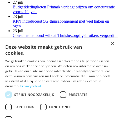
27 juli
Budgetkledingketen Primark verlaagt prijzen om concurrentie
voor te blijven
23 juli
KPN introduceert 5G-thuisabonnement met veel haken en
ogen
23 juli
Consumentenbond wil dat Thuisbezorgd gebruikers vergoedt
voor verborgen kosten
×
21 juli
Deze website maakt gebruik van
LG-monitoren installeren reclamesoftware zonder melding
cookies.
Meer kort nieuws
We gebruiken cookies om inhoud en advertenties te personaliseren
en om ons verkeer te analyseren. We delen ook informatie over uw
deLex
gebruik van onze site met onze advertentie- en analysepartners, die
deze kunnen combineren met andere informatie die u aan hen heeft
©Uitgeverij deLex
verstrekt of die zij hebben verzameld door uw gebruik van hun
diensten.
Privacybeleid
Bezoekadres
Korte Leidsedwarsstraat 12 II
STRIKT NOODZAKELIJK
PRESTATIE
1017 RC Amsterdam
T 020 - 345 22 12
TARGETING
FUNCTIONEEL
E
info@delex.nl