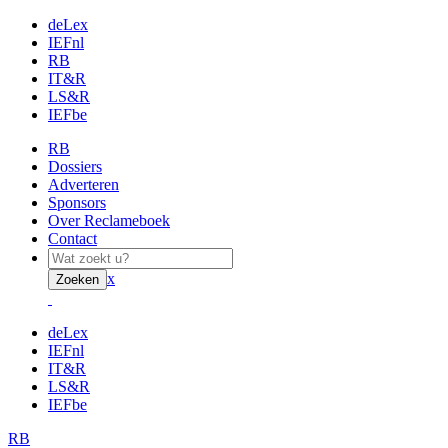
deLex
IEFnl
RB
IT&R
LS&R
IEFbe
RB
Dossiers
Adverteren
Sponsors
Over Reclameboek
Contact
x
Zoeken
deLex
IEFnl
IT&R
LS&R
IEFbe
RB