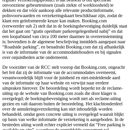
onvoorziene gebeurtenissen (zoals ziekte of werkloosheid) te
dekken en dat vóór aankoop alle relevante productinformatie,
polisvoorwaarden en verzekeringskaart beschikbaar zijn, zodat de
klant een geïnformeerde keuze kan maken. Booking.com
(verweerder sub 2) stelt dat in de boekingsbevestiging duidelijk staat
dat het gaat om “gratis openbare parkeergelegenheid nabij” en dat
een loopafstand van circa 100 meter daarmee in overeenstemming
is; bovendien is de algemene beschrijving inmiddels aangepast naar
“Roadside parking”, en benadrukt Booking.com dat zij afhankelijk
is van de informatie van de accommodatiehouders en bij signalen
over onjuistheden actie onderneemt.
De voorzitter van de RCC stelt voorop dat Booking.com, ongeacht
het feit dat zij de informatie van de accommodaties overneemt,
verantwoordelijk blijft voor de juistheid en niet-misleidende aard
van de informatie op haar website en verwijst naar eerdere
uitspraken hierover. De beoordeling wordt beperkt tot de reclame-
uiting op de website van Booking.com zoals die door klager is
overgelegd; de boekingsbevestiging wordt niet als reclame-uiting
gezien en valt daarom buiten de beoordeling. Het klachtonderdeel
over de annuleringsverzekering kan niet inhoudelijk worden
behandeld, omdat geen concrete uiting is overgelegd waaruit blijkt
op basis van welke informatie de verzekering is aangeboden. In de
bestreden uiting wordt echter expliciet vermeld dat “Free parking is
available on-site”, waardoor de gemiddelde consument zal