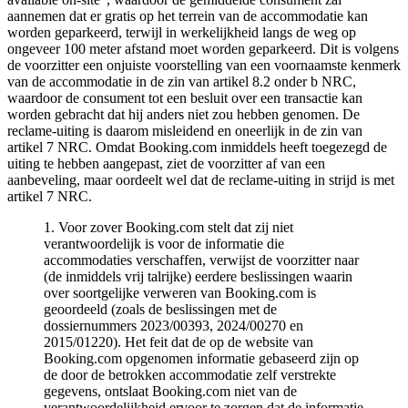
aannemen dat er gratis op het terrein van de accommodatie kan
worden geparkeerd, terwijl in werkelijkheid langs de weg op
ongeveer 100 meter afstand moet worden geparkeerd. Dit is volgens
de voorzitter een onjuiste voorstelling van een voornaamste kenmerk
van de accommodatie in de zin van artikel 8.2 onder b NRC,
waardoor de consument tot een besluit over een transactie kan
worden gebracht dat hij anders niet zou hebben genomen. De
reclame-uiting is daarom misleidend en oneerlijk in de zin van
artikel 7 NRC. Omdat Booking.com inmiddels heeft toegezegd de
uiting te hebben aangepast, ziet de voorzitter af van een
aanbeveling, maar oordeelt wel dat de reclame-uiting in strijd is met
artikel 7 NRC.
1. Voor zover Booking.com stelt dat zij niet
verantwoordelijk is voor de informatie die
accommodaties verschaffen, verwijst de voorzitter naar
(de inmiddels vrij talrijke) eerdere beslissingen waarin
over soortgelijke verweren van Booking.com is
geoordeeld (zoals de beslissingen met de
dossiernummers 2023/00393, 2024/00270 en
2015/01220). Het feit dat de op de website van
Booking.com opgenomen informatie gebaseerd zijn op
de door de betrokken accommodatie zelf verstrekte
gegevens, ontslaat Booking.com niet van de
verantwoordelijkheid ervoor te zorgen dat de informatie