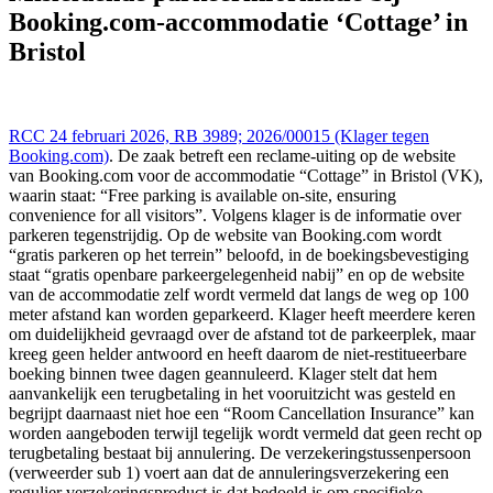
delex.cshark.nl/artikelen/misleidende-parkeerinformatie-bij-booking-
Booking.com‑accommodatie ‘Cottage’ in
com-accommodatie-cottage-in-bristol
Bristol
RCC 24 februari 2026, RB 3989; 2026/00015 (Klager tegen
Booking.com)
. De zaak betreft een reclame-uiting op de website
van Booking.com voor de accommodatie “Cottage” in Bristol (VK),
waarin staat: “Free parking is available on-site, ensuring
convenience for all visitors”. Volgens klager is de informatie over
parkeren tegenstrijdig. Op de website van Booking.com wordt
“gratis parkeren op het terrein” beloofd, in de boekingsbevestiging
staat “gratis openbare parkeergelegenheid nabij” en op de website
van de accommodatie zelf wordt vermeld dat langs de weg op 100
meter afstand kan worden geparkeerd. Klager heeft meerdere keren
om duidelijkheid gevraagd over de afstand tot de parkeerplek, maar
kreeg geen helder antwoord en heeft daarom de niet-restitueerbare
boeking binnen twee dagen geannuleerd. Klager stelt dat hem
aanvankelijk een terugbetaling in het vooruitzicht was gesteld en
begrijpt daarnaast niet hoe een “Room Cancellation Insurance” kan
worden aangeboden terwijl tegelijk wordt vermeld dat geen recht op
terugbetaling bestaat bij annulering. De verzekeringstussenpersoon
(verweerder sub 1) voert aan dat de annuleringsverzekering een
regulier verzekeringsproduct is dat bedoeld is om specifieke