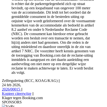
is echter dat de parkeergelegenheid zich op straat
bevindt, op een loopafstand van ongeveer 100 meter
van de accommodatie. Dit leidt tot het oordeel dat de
gemiddelde consument in de bestreden uiting op
onjuiste wijze wordt geïnformeerd over de voornaamste
kenmerken van de accommodatie als bedoeld in artikel
8.2 aanhef en onder b Nederlandse Reclame Code
(NRC). De consument kan hierdoor ertoe gebracht
worden een besluit over een transactie te nemen, dat
hij/zij anders niet had genomen. Om die reden is de
uiting misleidend en daardoor oneerlijk in de zin van
artikel 7 NRC. De voorzitter heeft kennis genomen van
de toezegging van Booking.com dat de reclame-uiting
inmiddels is aangepast en ziet daarin aanleiding een
aanbeveling om niet meer op een dergelijke wijze
reclame te maken achterwege te laten. Er wordt beslist
als volgt.
Zelfregulering (RCC, KOAG/KAG)
||
24 feb 2026,
2026/00015
||
Kopieer citeerwijze
||
Klager tegen Booking.com
SPONSORS