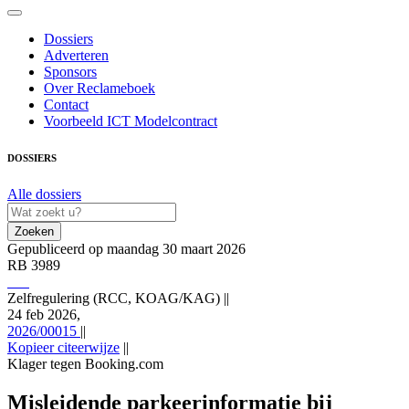
Dossiers
Adverteren
Sponsors
Over Reclameboek
Contact
Voorbeeld ICT Modelcontract
DOSSIERS
Alle dossiers
Zoeken
Gepubliceerd op maandag 30 maart 2026
RB 3989
Zelfregulering (RCC, KOAG/KAG)
||
24 feb 2026,
2026/00015
||
Kopieer citeerwijze
||
Klager tegen Booking.com
Zelfregulering (RCC, KOAG/KAG) 24 feb 2026,, RB 3989;
2026/00015 (Klager tegen Booking.com), https://redactie-
Misleidende parkeerinformatie bij