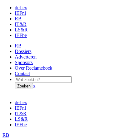
deLex
IEFnl
RB
IT&R
LS&R
IEFbe
RB
Dossiers
Adverteren
Sponsors
Over Reclameboek
Contact
x
Zoeken
deLex
IEFnl
IT&R
LS&R
IEFbe
RB