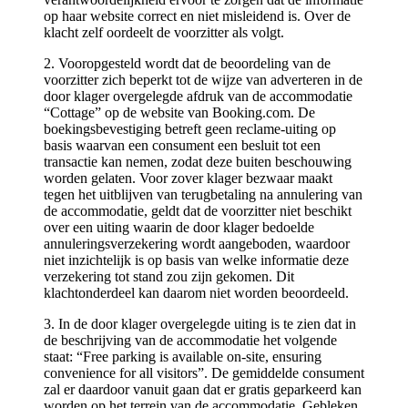
op haar website correct en niet misleidend is. Over de
klacht zelf oordeelt de voorzitter als volgt.
2. Vooropgesteld wordt dat de beoordeling van de
voorzitter zich beperkt tot de wijze van adverteren in de
door klager overgelegde afdruk van de accommodatie
“Cottage” op de website van Booking.com. De
boekingsbevestiging betreft geen reclame-uiting op
basis waarvan een consument een besluit tot een
transactie kan nemen, zodat deze buiten beschouwing
worden gelaten. Voor zover klager bezwaar maakt
tegen het uitblijven van terugbetaling na annulering van
de accommodatie, geldt dat de voorzitter niet beschikt
over een uiting waarin de door klager bedoelde
annuleringsverzekering wordt aangeboden, waardoor
niet inzichtelijk is op basis van welke informatie deze
verzekering tot stand zou zijn gekomen. Dit
klachtonderdeel kan daarom niet worden beoordeeld.
3. In de door klager overgelegde uiting is te zien dat in
de beschrijving van de accommodatie het volgende
staat: “Free parking is available on-site, ensuring
convenience for all visitors”. De gemiddelde consument
zal er daardoor vanuit gaan dat er gratis geparkeerd kan
worden op het terrein van de accommodatie. Gebleken