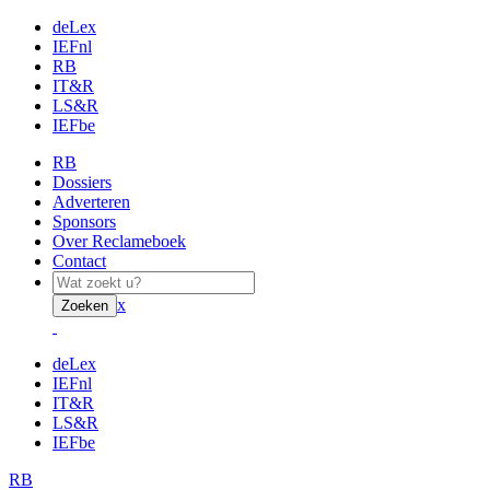
deLex
IEFnl
RB
IT&R
LS&R
IEFbe
RB
Dossiers
Adverteren
Sponsors
Over Reclameboek
Contact
x
Zoeken
deLex
IEFnl
IT&R
LS&R
IEFbe
RB