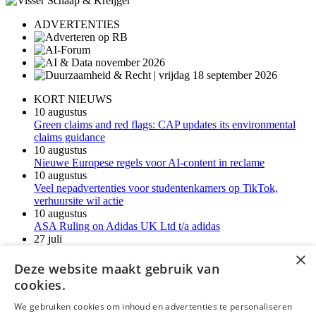
ADVERTENTIES
KORT NIEUWS
10 augustus
Green claims and red flags: CAP updates its environmental
claims guidance
10 augustus
Nieuwe Europese regels voor AI-content in reclame
10 augustus
Veel nepadvertenties voor studentenkamers op TikTok,
verhuursite wil actie
10 augustus
ASA Ruling on Adidas UK Ltd t/a adidas
27 juli
SHEIN lijdt onder Amerikaanse importregels en dreigt met
×
duurdere producten SHEIN lijdt onder Amerikaanse
Deze website maakt gebruik van
importregels en dreigt met duurdere producten
cookies.
Meer kort nieuws
We gebruiken cookies om inhoud en advertenties te personaliseren