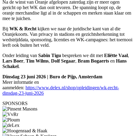
Na de winst van Oranje afgelopen zaterdag zijn er meer ogen
gericht op het WK dan ooit tevoren. De spanning loopt op, de
oranje merchandise ligt al in de schappen en merken staan klaar om
mee te juichen.
Bij
WK & Recht
kijken we naar de juridische kant van al die
Oranjekoorts. Van privacy in stadions en gezichtsherkenning tot
wedstrijddata, sponsoring, licenties en WK-campagnes: het toernooi
leeft ook buiten het veld.
Onder leiding van
Sabin Tigu
bespreken we dit met
Eliëtte Vaal
,
Lars
Boer
,
Tim
Wilms
,
Dolf
Segaar
,
Bram
Bogaerts
en
Hans
Schakel
.
Dinsdag 23 juni 2026 | Buro de Pijp, Amsterdam
Meer informatie en
aanmelden:
https://www.delex.nl/shop/opleidingen/wk-recht-
dinsdag-23-juni-2026
SPONSORS