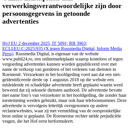
delex.cshark.nl/artikelen/online-marktplaats-kan-
verwerkingsverantwoordelijke zijn door
verwerkingsverantwoordelijke-zijn-door-persoonsgegevens-in-
getoonde-advertenties
persoonsgegevens in getoonde
advertenties
HvJ EU 2 december 2025, IT 5091; RB 3963;
ECLI:EU:C:2025:935 (X tegen Russmedia Digital, Inform Media
Press)
. Russmedia Digital, is eigenaar van de website
www.publi24.ro, een onlinemarktplaats waarop kosteloos of tegen
vergoeding advertenties kunnen worden gepubliceerd over met
name de verkoop van goederen of het verlenen van diensten in
Roemenië. Verzoekster in het hoofdgeding voert aan dat een niet-
geïdentificeerde derde op 1 augustus 2018 op die website een
misleidende en schadelijke advertentie heeft geplaatst waarin werd
beweerd dat zij seksuele diensten aanbood. De advertentie bevatte
met name foto’s van verzoekster in het hoofdgeding, die zonder haar
toestemming werden gebruikt, maar ook haar telefoonnummer. Deze
advertentie is vervolgens letterlijk overgenomen op andere
reclamewebsites, waar zij met vermelding van de oorspronkelijke
bron online is geplaatst. De Roemeense rechter stelde prejudiciële
vragen, die het Hof eerst herformuleert.