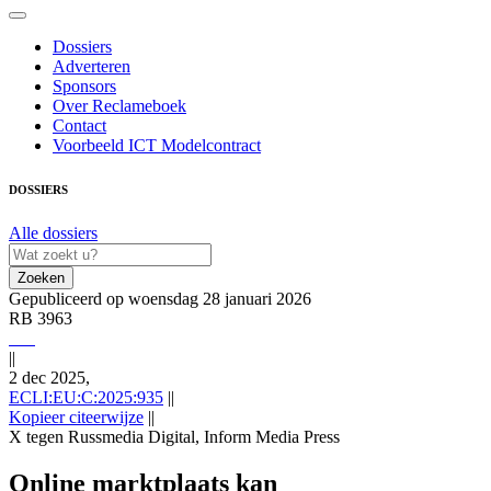
Dossiers
Adverteren
Sponsors
Over Reclameboek
Contact
Voorbeeld ICT Modelcontract
DOSSIERS
Alle dossiers
Zoeken
Gepubliceerd op woensdag 28 januari 2026
RB 3963
||
2 dec 2025,
ECLI:EU:C:2025:935
||
Kopieer citeerwijze
||
X tegen Russmedia Digital, Inform Media Press
2 dec 2025,, RB 3963; ECLI:EU:C:2025:935 (X tegen Russmedia
Digital, Inform Media Press), https://redactie-
Online marktplaats kan