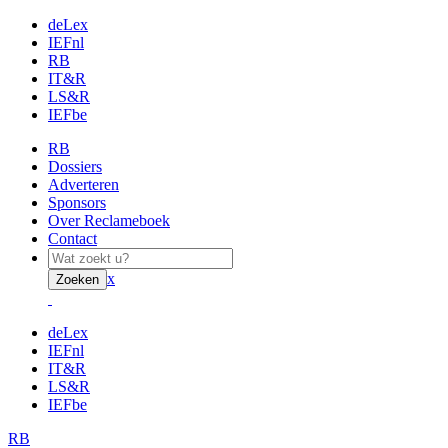
deLex
IEFnl
RB
IT&R
LS&R
IEFbe
RB
Dossiers
Adverteren
Sponsors
Over Reclameboek
Contact
x
Zoeken
deLex
IEFnl
IT&R
LS&R
IEFbe
RB