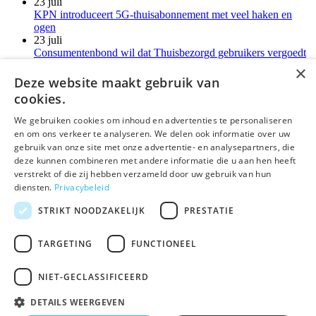
23 juli
KPN introduceert 5G-thuisabonnement met veel haken en
ogen
23 juli
Consumentenbond wil dat Thuisbezorgd gebruikers vergoedt
voor verborgen kosten
×
21 juli
Deze website maakt gebruik van
LG-monitoren installeren reclamesoftware zonder melding
cookies.
Meer kort nieuws
We gebruiken cookies om inhoud en advertenties te personaliseren
en om ons verkeer te analyseren. We delen ook informatie over uw
deLex
gebruik van onze site met onze advertentie- en analysepartners, die
deze kunnen combineren met andere informatie die u aan hen heeft
©Uitgeverij deLex
verstrekt of die zij hebben verzameld door uw gebruik van hun
diensten.
Privacybeleid
Bezoekadres
Korte Leidsedwarsstraat 12 II
STRIKT NOODZAKELIJK
PRESTATIE
1017 RC Amsterdam
T 020 - 345 22 12
TARGETING
FUNCTIONEEL
E
info@delex.nl
NIET-GECLASSIFICEERD
Algemene voorwaarden
Privacy Statement
DETAILS WEERGEVEN
Disclaimer