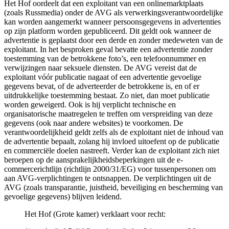
Het Hof oordeelt dat een exploitant van een onlinemarktplaats
(zoals Russmedia) onder de AVG als verwerkingsverantwoordelijke
kan worden aangemerkt wanneer persoonsgegevens in advertenties
op zijn platform worden gepubliceerd. Dit geldt ook wanneer de
advertentie is geplaatst door een derde en zonder medeweten van de
exploitant. In het besproken geval bevatte een advertentie zonder
toestemming van de betrokkene foto’s, een telefoonnummer en
verwijzingen naar seksuele diensten. De AVG vereist dat de
exploitant vóór publicatie nagaat of een advertentie gevoelige
gegevens bevat, of de adverteerder de betrokkene is, en of er
uitdrukkelijke toestemming bestaat. Zo niet, dan moet publicatie
worden geweigerd. Ook is hij verplicht technische en
organisatorische maatregelen te treffen om verspreiding van deze
gegevens (ook naar andere websites) te voorkomen. De
verantwoordelijkheid geldt zelfs als de exploitant niet de inhoud van
de advertentie bepaalt, zolang hij invloed uitoefent op de publicatie
en commerciële doelen nastreeft. Verder kan de exploitant zich niet
beroepen op de aansprakelijkheidsbeperkingen uit de e-
commercerichtlijn (richtlijn 2000/31/EG) voor tussenpersonen om
aan AVG-verplichtingen te ontsnappen. De verplichtingen uit de
AVG (zoals transparantie, juistheid, beveiliging en bescherming van
gevoelige gegevens) blijven leidend.
Het Hof (Grote kamer) verklaart voor recht: