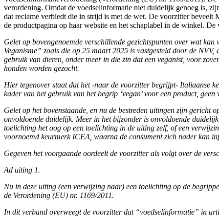
verordening. Omdat de voedselinformatie niet duidelijk genoeg is, zij
dat reclame verbiedt die in strijd is met de wet. De voorzitter beveel
de productpagina op haar website en het schaplabel in de winkel. De v
Gelet op bovengenoemde verschillende gezichtspunten over wat kan word
Veganisme” zoals die op 25 maart 2025 is vastgesteld door de NVV, d
gebruik van dieren, onder meer in die zin dat een veganist, voor zover
honden worden gezocht.
Hier tegenover staat dat het -naar de voorzitter begrijpt- Italiaans
kader van het gebruik van het begrip ‘vegan’ voor een product, geen v
Gelet op het bovenstaande, en nu de bestreden uitingen zijn gericht o
onvoldoende duidelijk. Meer in het bijzonder is onvoldoende duidelijk
toelichting het oog op een toelichting in de uiting zelf, of een verwi
voornoemd keurmerk ICEA, waarna de consument zich nader kan inf
Gegeven het voorgaande oordeelt de voorzitter als volgt over de versc
Ad uiting 1.
Nu in deze uiting (een verwijzing naar) een toelichting op de begrippe
de Verordening (EU) nr. 1169/2011.
In dit verband overweegt de voorzitter dat “voedselinformatie” in art