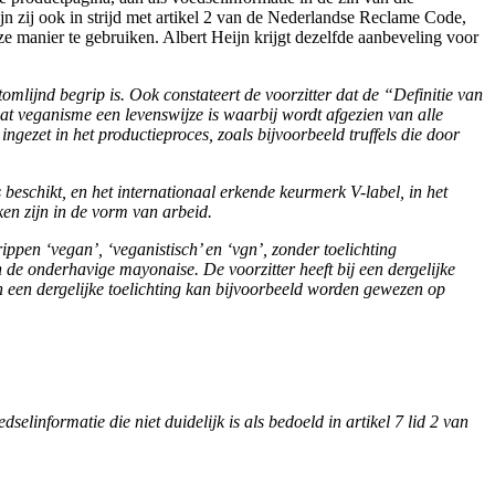
jn zij ook in strijd met artikel 2 van de Nederlandse Reclame Code,
eze manier te gebruiken. Albert Heijn krijgt dezelfde aanbeveling voor
mlijnd begrip is. Ook constateert de voorzitter dat de “Definitie van
t veganisme een levenswijze is waarbij wordt afgezien van alle
ngezet in het productieproces, zoals bijvoorbeeld truffels die door
beschikt, en het internationaal erkende keurmerk V-label, in het
kken zijn in de vorm van arbeid.
ppen ‘vegan’, ‘veganistisch’ en ‘vgn’, zonder toelichting
n de onderhavige mayonaise. De voorzitter heeft bij een dergelijke
van een dergelijke toelichting kan bijvoorbeeld worden gewezen op
linformatie die niet duidelijk is als bedoeld in artikel 7 lid 2 van