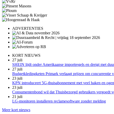
ADVERTENTIES
KORT NIEUWS
27 juli
SHEIN lijdt onder Amerikaanse importregels en dreigt met duu
27 juli
Budgetkledingketen Primark verlaagt prijzen om concurrentie vo
23 juli
KPN introduceert 5G-thuisabonnement met veel haken en oge
23 juli
Consumentenbond wil dat Thuisbezorgd gebruikers vergoedt v
21 juli
LG-monitoren installeren reclamesoftware zonder melding
Meer kort nieuws