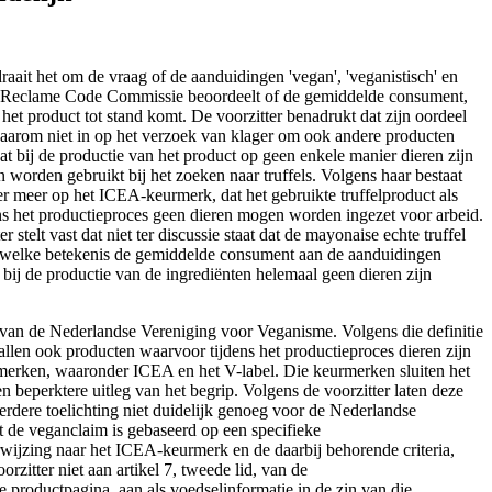
draait het om de vraag of de aanduidingen 'vegan', 'veganistisch' en
an de Reclame Code Commissie beoordeelt of de gemiddelde consument,
et product tot stand komt. De voorzitter benadrukt dat zijn oordeel
t daarom niet in op het verzoek van klager om ook andere producten
at bij de productie van het product op geen enkele manier dieren zijn
worden gebruikt bij het zoeken naar truffels. Volgens haar bestaat
r meer op het ICEA-keurmerk, dat het gebruikte truffelproduct als
jdens het productieproces geen dieren mogen worden ingezet voor arbeid.
stelt vast dat niet ter discussie staat dat de mayonaise echte truffel
aar welke betekenis de gemiddelde consument aan de aanduidingen
 bij de productie van de ingrediënten helemaal geen dieren zijn
tie van de Nederlandse Vereniging voor Veganisme. Volgens die definitie
allen ook producten waarvoor tijdens het productieproces dieren zijn
urmerken, waaronder ICEA en het V-label. Die keurmerken sluiten het
n beperktere uitleg van het begrip. Volgens de voorzitter laten deze
 verdere toelichting niet duidelijk genoeg voor de Nederlandse
at de veganclaim is gebaseerd op een specifieke
rwijzing naar het ICEA-keurmerk en de daarbij behorende criteria,
zitter niet aan artikel 7, tweede lid, van de
e productpagina, aan als voedselinformatie in de zin van die