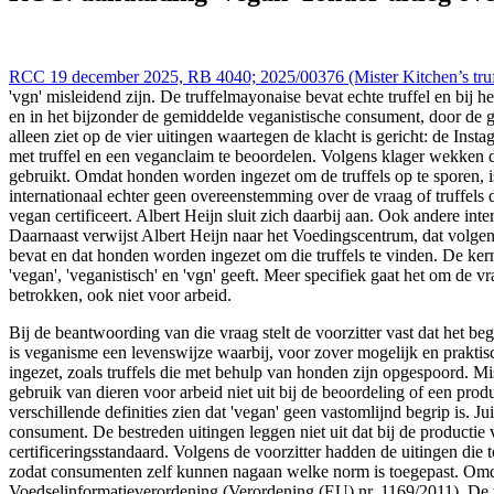
RCC 19 december 2025, RB 4040; 2025/00376 (Mister Kitchen’s tru
'vgn' misleidend zijn. De truffelmayonaise bevat echte truffel en bi
en in het bijzonder de gemiddelde veganistische consument, door de ge
alleen ziet op de vier uitingen waartegen de klacht is gericht: de In
met truffel en een veganclaim te beoordelen. Volgens klager wekken de
gebruikt. Omdat honden worden ingezet om de truffels op te sporen, i
internationaal echter geen overeenstemming over de vraag of truffels
vegan certificeert. Albert Heijn sluit zich daarbij aan. Ook andere in
Daarnaast verwijst Albert Heijn naar het Voedingscentrum, dat volgens h
bevat en dat honden worden ingezet om die truffels te vinden. De ke
'vegan', 'veganistisch' en 'vgn' geeft. Meer specifiek gaat het om de 
betrokken, ook niet voor arbeid.
Bij de beantwoording van die vraag stelt de voorzitter vast dat het be
is veganisme een levenswijze waarbij, voor zover mogelijk en praktis
ingezet, zoals truffels die met behulp van honden zijn opgespoord. M
gebruik van dieren voor arbeid niet uit bij de beoordeling of een pro
verschillende definities zien dat 'vegan' geen vastomlijnd begrip is. J
consument. De bestreden uitingen leggen niet uit dat bij de productie 
certificeringsstandaard. Volgens de voorzitter hadden de uitingen di
zodat consumenten zelf kunnen nagaan welke norm is toegepast. Omdat d
Voedselinformatieverordening (Verordening (EU) nr. 1169/2011). De voo