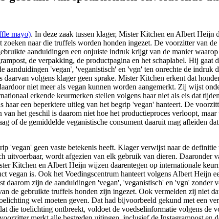
ffle mayo)
. In deze zaak tussen klager, Mister Kitchen en Albert Heijn 
j het zoeken naar die truffels worden honden ingezet. De voorzitter v
bruikte aanduidingen een onjuiste indruk krijgt van de manier waarop h
stagrampost, de verpakking, de productpagina en het schaplabel. Hij gaa
 aanduidingen 'vegan', 'veganistisch' en 'vgn' ten onrechte de indruk d
s daarvan volgens klager geen sprake. Mister Kitchen erkent dat honden 
 daardoor niet meer als vegan kunnen worden aangemerkt. Zij wijst onde
ternationaal erkende keurmerken stellen volgens haar niet als eis dat ti
aar een beperktere uitleg van het begrip 'vegan' hanteert. De voorzitter 
rn van het geschil is daarom niet hoe het productieproces verloopt, m
vraag of de gemiddelde veganistische consument daaruit mag afleiden dat
grip 'vegan' geen vaste betekenis heeft. Klager verwijst naar de defini
ch uitvoerbaar, wordt afgezien van elk gebruik van dieren. Daaronder v
ister Kitchen en Albert Heijn wijzen daarentegen op internationale ke
duct vegan is. Ook het Voedingscentrum hanteert volgens Albert Heijn ee
uist daarom zijn de aanduidingen 'vegan', 'veganistisch' en 'vgn' zonder
van de gebruikte truffels honden zijn ingezet. Ook vermelden zij niet d
e toelichting wel moeten geven. Dat had bijvoorbeeld gekund met een ve
ie toelichting ontbreekt, voldoet de voedselinformatie volgens de voor
rzitter merkt alle bestreden uitingen, inclusief de Instagrampost en d