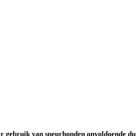
ster Kitchen’s truffle mayo), https://redactie-delex.cshark.nl/artik
er gebruik van speurhonden onvoldoende du