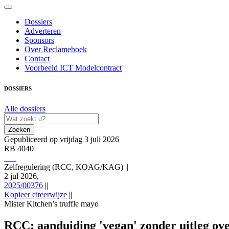
Dossiers
Adverteren
Sponsors
Over Reclameboek
Contact
Voorbeeld ICT Modelcontract
DOSSIERS
Alle dossiers
Zoeken
Gepubliceerd op vrijdag 3 juli 2026
RB 4040
Zelfregulering (RCC, KOAG/KAG)
||
2 jul 2026,
2025/00376
||
Kopieer citeerwijze
||
Mister Kitchen’s truffle mayo
Zelfregulering (RCC, KOAG/KAG) 2 jul 2026,, RB 4040; 2025/00376 (Mi
speurhonden-onvoldoende-duidelijk
RCC: aanduiding 'vegan' zonder uitleg ov