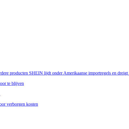
rdere producten SHEIN lijdt onder Amerikaanse importregels en dreigt
or te blijven
n
oor verborgen kosten