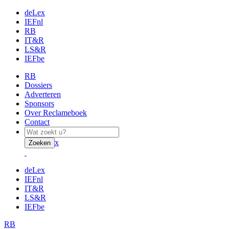
deLex
IEFnl
RB
IT&R
LS&R
IEFbe
RB
Dossiers
Adverteren
Sponsors
Over Reclameboek
Contact
x
Zoeken
deLex
IEFnl
IT&R
LS&R
IEFbe
RB