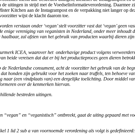
n de uitingen in strijd met de Voedselinformatieverordening. Daarmee zi
t Mister Kitchen aan de Instagrampost en de verpakking niet langer op d
oorzitter wijst de klacht daarom toe.
en verstaan onder ‘vegan’ stelt voorzitter vast dat ‘vegan’ geen vasto
e enige vereniging van veganisten in Nederland, onder meer inhoudt da
 haalbaar, zal afzien van het gebruik van producten waarbij dieren zijn i
e keurmerk ICEA, waarover het onderhavige product volgens verweerders 
an beide vereisen dat dat er bij het productieproces geen dieren betro
p de Nederlandse consument, acht de voorzitter het gebruik van de begri
 dat honden zijn gebruikt voor het zoeken naar truffels, ten behoeve va
jzing naar (een vindplaats van) een dergelijke toelichting. Door middel 
ormeren over de kenmerken hiervan.
hillende bestreden uitingen.
n “vegan” en “veganistisch” ontbreekt, gaat de uiting gepaard met voedse
ikel 1 lid 2 sub a van voornoemde verordening als volgt is gedefinieerd: