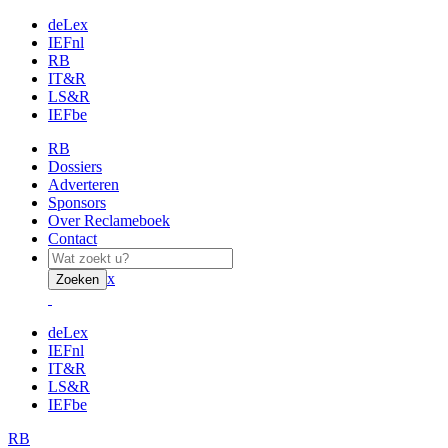
deLex
IEFnl
RB
IT&R
LS&R
IEFbe
RB
Dossiers
Adverteren
Sponsors
Over Reclameboek
Contact
x
Zoeken
deLex
IEFnl
IT&R
LS&R
IEFbe
RB