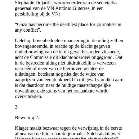
Stephanie Dujarric, woordvoerder van de secretaris-
generaal van de VN António Guterres, in een
persbriefing bij de VN:
“Gaza has become the deadliest place for journalists in
any conflict”.
Gelet op bovenbedoelde nuancering in de uiting zelf en
bovengenoemde, in reactie op de klacht gegeven
onderbouwing van de in dit geval bestreden zinsnede,
acht de Commissie dit klachtonderdeel ongegrond. Dat
in de bestreden uiting niet uitdrukkelijk is verwezen
naar één of meer van de hierboven geciteerde
uitlatingen, betekent nog niet dat de wijze van
aanprijzen van een denkbeeld in dit geval van dien aard
is dat daardoor, naar de huidige maatschappelijke
opvattingen, de grens van het toelaatbare wordt
overschreden.
3.
Bewering 2.
Klager maakt bezwaar tegen de verwijzing in de eerste
alinea van de brief naar de journalist Saleh al-Jafawari.