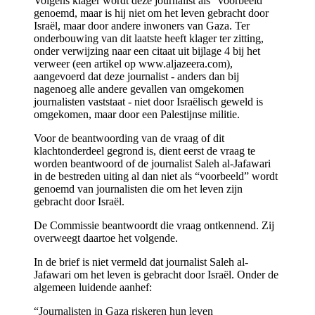
Volgens klager wordt deze journalist als “voorbeeld”
genoemd, maar is hij niet om het leven gebracht door
Israël, maar door andere inwoners van Gaza. Ter
onderbouwing van dit laatste heeft klager ter zitting,
onder verwijzing naar een citaat uit bijlage 4 bij het
verweer (een artikel op www.aljazeera.com),
aangevoerd dat deze journalist - anders dan bij
nagenoeg alle andere gevallen van omgekomen
journalisten vaststaat - niet door Israëlisch geweld is
omgekomen, maar door een Palestijnse militie.
Voor de beantwoording van de vraag of dit
klachtonderdeel gegrond is, dient eerst de vraag te
worden beantwoord of de journalist Saleh al-Jafawari
in de bestreden uiting al dan niet als “voorbeeld” wordt
genoemd van journalisten die om het leven zijn
gebracht door Israël.
De Commissie beantwoordt die vraag ontkennend. Zij
overweegt daartoe het volgende.
In de brief is niet vermeld dat journalist Saleh al-
Jafawari om het leven is gebracht door Israël. Onder de
algemeen luidende aanhef:
“Journalisten in Gaza riskeren hun leven