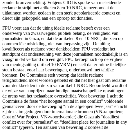
zonder bronvermelding. Volgens CIDI is sprake van misleidende
reclame in strijd met artikelen 8 en 10 NRC, temeer omdat de
uitlatingen worden gedaan in een sterk gepolariseerde context en
direct zijn gekoppeld aan een oproep tot donaties.
FPU voert aan dat de uiting ideële reclame betreft over een
onderwerp van zwaarwegend publiek belang, de veiligheid van
journalisten in Gaza, en dat de artikelen 8 en 10 NRC, die zien op
commerciële misleiding, niet van toepassing zijn. De uiting
kwalificeert als reclame voor denkbeelden: FPU verdedigt het
standpunt dat ondersteuning van deze journalisten noodzakelijk is en
vraagt in dat verband om een gift. FPU beroept zich op de vrijheid
van meningsuiting (artikel 10 EVRM) en stelt dat er ruime feitelijke
steun bestaat voor haar beweringen, onderbouwd met talrijke
bronnen. De Commissie stelt voorop dat ideële reclame
terughoudend moet worden getoetst en dat het hier gaat om reclame
voor denkbeelden in de zin van artikel 1 NRC. Beoordeeld wordt of
de wijze van aanprijzen naar huidige maatschappelijke opvattingen
de grens van het toelaatbare overschrijdt. Voor bewering 1 acht de
Commissie de frase “het hoogste aantal in een conflict” voldoende
genuanceerd door de toevoeging “in de afgelopen twee jaar” en acht
zij de claim gedragen door internationale bronnen (VN‑rapporteur,
Cost of War Project, VN‑woordvoerder) die Gaza als “deadliest
conflict ever for journalists” en “deadliest place for journalists in any
conflict” typeren. Ten aanzien van bewering 2 oordeelt de