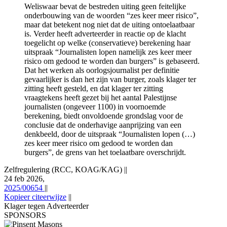
Weliswaar bevat de bestreden uiting geen feitelijke
onderbouwing van de woorden “zes keer meer risico”,
maar dat betekent nog niet dat de uiting ontoelaatbaar
is. Verder heeft adverteerder in reactie op de klacht
toegelicht op welke (conservatieve) berekening haar
uitspraak “Journalisten lopen namelijk zes keer meer
risico om gedood te worden dan burgers” is gebaseerd.
Dat het werken als oorlogsjournalist per definitie
gevaarlijker is dan het zijn van burger, zoals klager ter
zitting heeft gesteld, en dat klager ter zitting
vraagtekens heeft gezet bij het aantal Palestijnse
journalisten (ongeveer 1100) in voornoemde
berekening, biedt onvoldoende grondslag voor de
conclusie dat de onderhavige aanprijzing van een
denkbeeld, door de uitspraak “Journalisten lopen (…)
zes keer meer risico om gedood te worden dan
burgers”, de grens van het toelaatbare overschrijdt.
Zelfregulering (RCC, KOAG/KAG)
||
24 feb 2026,
2025/00654
||
Kopieer citeerwijze
||
Klager tegen Adverteerder
SPONSORS