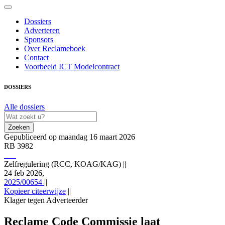
Dossiers
Adverteren
Sponsors
Over Reclameboek
Contact
Voorbeeld ICT Modelcontract
DOSSIERS
Alle dossiers
Zoeken
Gepubliceerd op maandag 16 maart 2026
RB 3982
Zelfregulering (RCC, KOAG/KAG)
||
24 feb 2026,
2025/00654
||
Kopieer citeerwijze
||
Klager tegen Adverteerder
Zelfregulering (RCC, KOAG/KAG) 24 feb 2026,, RB 3982;
2025/00654 (Klager tegen Adverteerder), https://redactie-
Reclame Code Commissie laat