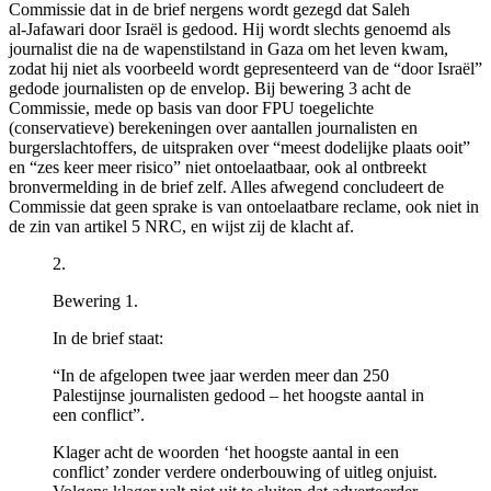
Commissie dat in de brief nergens wordt gezegd dat Saleh
al‑Jafawari door Israël is gedood. Hij wordt slechts genoemd als
journalist die na de wapenstilstand in Gaza om het leven kwam,
zodat hij niet als voorbeeld wordt gepresenteerd van de “door Israël”
gedode journalisten op de envelop. Bij bewering 3 acht de
Commissie, mede op basis van door FPU toegelichte
(conservatieve) berekeningen over aantallen journalisten en
burgerslachtoffers, de uitspraken over “meest dodelijke plaats ooit”
en “zes keer meer risico” niet ontoelaatbaar, ook al ontbreekt
bronvermelding in de brief zelf. Alles afwegend concludeert de
Commissie dat geen sprake is van ontoelaatbare reclame, ook niet in
de zin van artikel 5 NRC, en wijst zij de klacht af.
2.
Bewering 1.
In de brief staat:
“In de afgelopen twee jaar werden meer dan 250
Palestijnse journalisten gedood – het hoogste aantal in
een conflict”.
Klager acht de woorden ‘het hoogste aantal in een
conflict’ zonder verdere onderbouwing of uitleg onjuist.