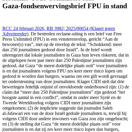
delex.cshark.nl/artikelen/reclame-code-commissie-laat-gaza-
Gaza‑fondsenwervingsbrief FPU in stand
fondsenwervingsbrief-fpu-in-stand
RCC 24 februari 2026, RB 3982; 2025/00654 (Klager tegen
Adverteerder)
. De bestreden reclame-uiting is een brief van Free
Press Unlimited (FPU) in een vensterenvelop, gericht “Aan de
bewoner(s) van”, met op de envelop de tekst: “Schokkend: meer
dan 250 journalisten gedood door Israël”. In de brief wordt
uiteengezet dat lokale journalisten in Gaza hun leven riskeren, dat in
de afgelopen twee jaar meer dan 250 Palestijnse journalisten zijn
gedood, dat Gaza “de meest dodelijke plaats ooit” voor journalisten
is en dat journalisten volgens FPU zes keer meer risico lopen om
gedood te worden dan burgers, waarna om een gift wordt gevraagd
ter ondersteuning van deze journalisten. Klager CIDI stelt dat drie
beweringen feitelijk onjuist of onvoldoende onderbouwd zijn: (1) de
claim dat “meer dan 250 Palestijnse journalisten” zijn gedood “het
hoogste aantal in een conflict”, omdat in onder meer Syrië en de
Tweede Wereldoorlog volgens CIDI meer journalisten zijn
omgekomen; (2) de impliciete suggestie dat journalist Saleh
al‑Jafawari een van de door Israël gedode journalisten is, terwijl hij
volgens CIDI door andere inwoners van Gaza zou zijn omgebracht;
en (3) de stelling dat Gaza “de meest dodelijke plaats ooit” voor
journalisten is en dat zij zes keer meer risico lopen dan burgers,