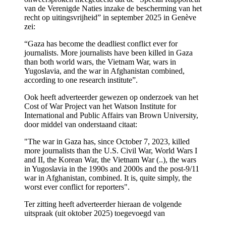
van de Verenigde Naties inzake de bescherming van het
recht op uitingsvrijheid” in september 2025 in Genève
zei:
“Gaza has become the deadliest conflict ever for
journalists. More journalists have been killed in Gaza
than both world wars, the Vietnam War, wars in
Yugoslavia, and the war in Afghanistan combined,
according to one research institute”.
Ook heeft adverteerder gewezen op onderzoek van het
Cost of War Project van het Watson Institute for
International and Public Affairs van Brown University,
door middel van onderstaand citaat:
"The war in Gaza has, since October 7, 2023, killed
more journalists than the U.S. Civil War, World Wars I
and II, the Korean War, the Vietnam War (..), the wars
in Yugoslavia in the 1990s and 2000s and the post-9/11
war in Afghanistan, combined. It is, quite simply, the
worst ever conflict for reporters".
Ter zitting heeft adverteerder hieraan de volgende
uitspraak (uit oktober 2025) toegevoegd van