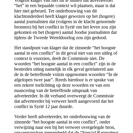
Volgens klager valt niet uit te sluiten dat adverteerder
“het” in een bepaalde context wil plaatsen, maar is dat
hier niet gebeurd. Ter onderbouwing van dit
klachtonderdeel heeft klager gewezen op het (hogere)
aantal journalisten dat (volgens in de klacht genoemde
bronnen) bij het conflict in Syrië om het leven zou zijn
gekomen en het (hogere) aantal Joodse journalisten dat
tijdens de Tweede Wereldoorlog zou zijn gedood.
Het standpunt van klager dat de zinsnede “het hoogste
aantal in een conflict” in dit geval niet van een uitleg of
context is voorzien, deelt de Commissie niet. De
woorden “het hoogste aantal in een conflict” zijn in de
bestreden uiting namelijk in elk geval gerelateerd aan
de in de betreffende volzin opgenomen woorden “In de
afgelopen twee jaar”. Reeds hierdoor is er sprake van
een zekere toelichting op deze woorden en van een
nuancering van de betreffende uitspraak van
adverteerder. In dit verband overweegt de Commissie
dat adverteerder bij verweer heeft aangevoerd dat het
conflict in Syrië 12 jaar duurde.
Verder heeft adverteerder, ter onderbouwing van de
zinsnede “het hoogste aantal in een conflict”, onder
verwijzing naar een bij het verweer overgelegde bron,
onweersproken meegedeeld dat de “Special Rapporteur