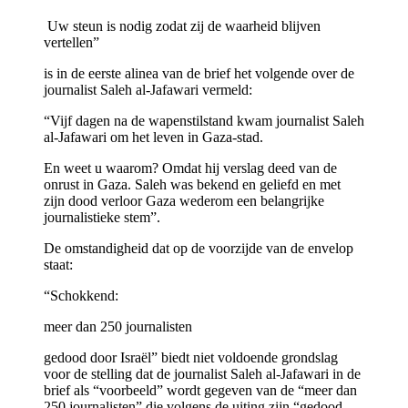
Uw steun is nodig zodat zij de waarheid blijven
vertellen”
is in de eerste alinea van de brief het volgende over de
journalist Saleh al-Jafawari vermeld:
“Vijf dagen na de wapenstilstand kwam journalist Saleh
al-Jafawari om het leven in Gaza-stad.
En weet u waarom? Omdat hij verslag deed van de
onrust in Gaza. Saleh was bekend en geliefd en met
zijn dood verloor Gaza wederom een belangrijke
journalistieke stem”.
De omstandigheid dat op de voorzijde van de envelop
staat:
“Schokkend:
meer dan 250 journalisten
gedood door Israël” biedt niet voldoende grondslag
voor de stelling dat de journalist Saleh al-Jafawari in de
brief als “voorbeeld” wordt gegeven van de “meer dan
250 journalisten” die volgens de uiting zijn “gedood