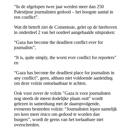
“In de afgelopen twee jaar werden meer dan 250
Palestijnse journalisten gedood – het hoogste aantal in
een conflict”.
Wat dit betreft ziet de Commissie, gelet op de hierboven
in onderdeel 2 van het oordeel aangehaalde uitspraken:
“Gaza has become the deadliest conflict ever for
journalists”,
“It is, quite simply, the worst ever conflict for reporters"
en
“Gaza has become the deadliest place for journalists in
any conflict”, geen, althans niet voldoende aanleiding
om deze volzin ontoelaatbaar te achten.
Ook voor zover de volzin "Gaza is voor journalisten
nog steeds de meest dodelijke plaats ooit” wordt
gelezen in samenhang met de daaropvolgende,
eveneens bestreden volzin: “Journalisten lopen namelijk
zes keer meer risico om gedood te worden dan
burgers”, wordt de grens van het toelaatbare niet
overschreden.