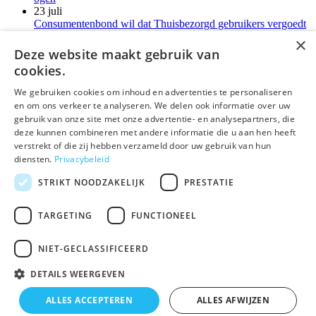
23 juli
Consumentenbond wil dat Thuisbezorgd gebruikers vergoedt
voor verborgen kosten
×
21 juli
Deze website maakt gebruik van
LG-monitoren installeren reclamesoftware zonder melding
cookies.
Meer kort nieuws
We gebruiken cookies om inhoud en advertenties te personaliseren
en om ons verkeer te analyseren. We delen ook informatie over uw
deLex
gebruik van onze site met onze advertentie- en analysepartners, die
deze kunnen combineren met andere informatie die u aan hen heeft
©Uitgeverij deLex
verstrekt of die zij hebben verzameld door uw gebruik van hun
diensten.
Privacybeleid
Bezoekadres
Korte Leidsedwarsstraat 12 II
STRIKT NOODZAKELIJK
PRESTATIE
1017 RC Amsterdam
T 020 - 345 22 12
TARGETING
FUNCTIONEEL
E
info@delex.nl
NIET-GECLASSIFICEERD
Algemene voorwaarden
Privacy Statement
DETAILS WEERGEVEN
Disclaimer
ALLES ACCEPTEREN
ALLES AFWIJZEN
×