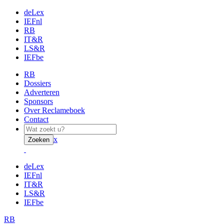
deLex
IEFnl
RB
IT&R
LS&R
IEFbe
RB
Dossiers
Adverteren
Sponsors
Over Reclameboek
Contact
x
Zoeken
deLex
IEFnl
IT&R
LS&R
IEFbe
RB