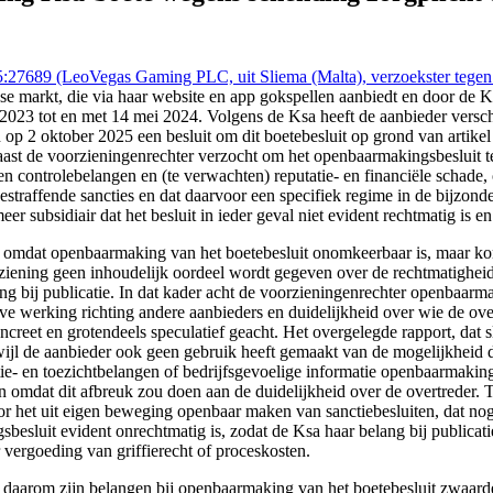
 (LeoVegas Gaming PLC, uit Sliema (Malta), verzoekster tegen de r
se markt, die via haar website en app gokspellen aanbiedt en door de 
r 2023 tot en met 14 mei 2024. Volgens de Ksa heeft de aanbieder versc
 op 2 oktober 2025 een besluit om dit boetebesluit op grond van arti
aast de voorzieningenrechter verzocht om het openbaarmakingsbesluit te
en controlebelangen en (te verwachten) reputatie- en financiële schade,
ffende sancties en dat daarvoor een specifiek regime in de bijzondere w
 subsidiair dat het besluit in ieder geval niet evident rechtmatig is 
, omdat openbaarmaking van het boetebesluit onomkeerbaar is, maar ko
iening geen inhoudelijk oordeel wordt gegeven over de rechtmatigheid 
ng bij publicatie. In dat kader acht de voorzieningenrechter openbaarm
ve werking richting andere aanbieders en duidelijkheid over wie de ov
eet en grotendeels speculatief geacht. Het overgelegde rapport, dat sl
erwijl de aanbieder ook geen gebruik heeft gemaakt van de mogelijkheid
ectie- en toezichtbelangen of bedrijfsgevoelige informatie openbaarmak
 omdat dit afbreuk zou doen aan de duidelijkheid over de overtreder. To
oor het uit eigen beweging openbaar maken van sanctiebesluiten, dat no
besluit evident onrechtmatig is, zodat de Ksa haar belang bij publicat
ergoeding van griffierecht of proceskosten.
sa daarom zijn belangen bij openbaarmaking van het boetebesluit zwaar