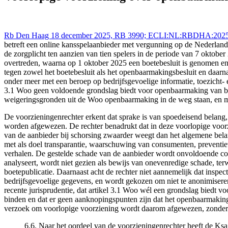
Rb Den Haag 18 december 2025, RB 3990; ECLI:NL:RBDHA:2025:27689
betreft een online kansspelaanbieder met vergunning op de Nederland
de zorgplicht ten aanzien van tien spelers in de periode van 7 oktobe
overtreden, waarna op 1 oktober 2025 een boetebesluit is genomen en
tegen zowel het boetebesluit als het openbaarmakingsbesluit en daarn
onder meer met een beroep op bedrijfsgevoelige informatie, toezicht- 
3.1 Woo geen voldoende grondslag biedt voor openbaarmaking van bestra
weigeringsgronden uit de Woo openbaarmaking in de weg staan, en meer
De voorzieningenrechter erkent dat sprake is van spoedeisend belang
worden afgewezen. De rechter benadrukt dat in deze voorlopige voorz
van de aanbieder bij schorsing zwaarder weegt dan het algemene bela
met als doel transparantie, waarschuwing van consumenten, preventie
verhalen. De gestelde schade van de aanbieder wordt onvoldoende concr
analyseert, wordt niet gezien als bewijs van onevenredige schade, t
boetepublicatie. Daarnaast acht de rechter niet aannemelijk dat insp
bedrijfsgevoelige gegevens, en wordt gekozen om niet te anonimiseren
recente jurisprudentie, dat artikel 3.1 Woo wél een grondslag biedt v
binden en dat er geen aanknopingspunten zijn dat het openbaarmakings
verzoek om voorlopige voorziening wordt daarom afgewezen, zonder v
6.6. Naar het oordeel van de voorzieningenrechter heeft de K