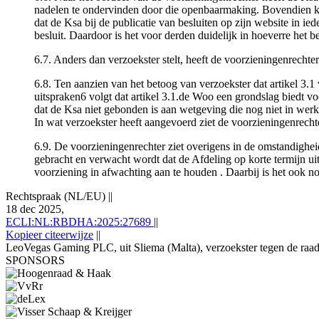
nadelen te ondervinden door die openbaarmaking. Bovendien kan
dat de Ksa bij de publicatie van besluiten op zijn website in ie
besluit. Daardoor is het voor derden duidelijk in hoeverre het be
6.7. Anders dan verzoekster stelt, heeft de voorzieningenrecht
6.8. Ten aanzien van het betoog van verzoekster dat artikel 3
uitspraken6 volgt dat artikel 3.1.de Woo een grondslag biedt vo
dat de Ksa niet gebonden is aan wetgeving die nog niet in werki
In wat verzoekster heeft aangevoerd ziet de voorzieningenrecht
6.9. De voorzieningenrechter ziet overigens in de omstandighei
gebracht en verwacht wordt dat de Afdeling op korte termijn u
voorziening in afwachting aan te houden . Daarbij is het ook n
Rechtspraak (NL/EU)
||
18 dec 2025,
ECLI:NL:RBDHA:2025:27689
||
Kopieer citeerwijze
||
LeoVegas Gaming PLC, uit Sliema (Malta), verzoekster tegen de raad 
SPONSORS