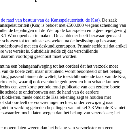
aad van bestuur van de Kansspelautoriteit, de Ksa)
. De zaak
Kansspelautoriteit (Ksa) is beboet met €500.000 wegens schending van
hillende bepalingen uit de Wet op de kansspelen en lagere regelgeving
kel 3.1 Woo openbaar te maken. De aanbieder heeft bezwaar gemaakt
 schorsen tot ten minste zes weken na de beslissing op bezwaar,
 onderbouwd met een deskundigenrapport. Primair stelde zij dat artikel
et vereist is. Subsidiair stelde zij dat verschillende
en daarom voorlopig geschorst moet worden.
mt na een belangenafweging tot het oordeel dat het verzoek moet
van de boete zelf, maar uitsluitend wordt beoordeeld of het belang
aking passend binnen de wettelijke toezichthoudende taak van de Ksa,
ertreder is, waarbij ook eventuele gedupeerden hun schade kunnen
echts een zeer korte periode rond publicatie van een eerdere boete
 die schade te onderbouwen aan de hand van de eerdere
ing blokkeren, mede omdat de Ksa rekening zegt te houden met
t slot oordeelt de voorzieningenrechter, onder verwijzing naar
g niet in werking getreden bepalingen van artikel 3.3 Woo de Ksa niet
ie zwaarder mocht laten wegen dan het belang van verzoekster; het
der mogen laten wegen dan het belang van verzoekster om geen