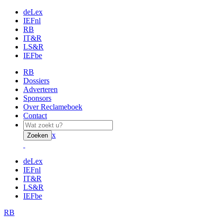
deLex
IEFnl
RB
IT&R
LS&R
IEFbe
RB
Dossiers
Adverteren
Sponsors
Over Reclameboek
Contact
x
Zoeken
deLex
IEFnl
IT&R
LS&R
IEFbe
RB