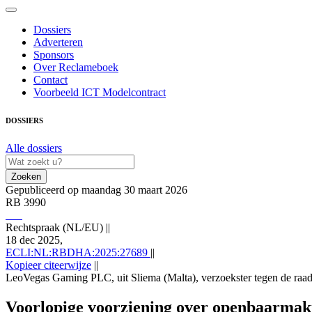
Dossiers
Adverteren
Sponsors
Over Reclameboek
Contact
Voorbeeld ICT Modelcontract
DOSSIERS
Alle dossiers
Zoeken
Gepubliceerd op maandag 30 maart 2026
RB 3990
Rechtspraak (NL/EU)
||
18 dec 2025,
ECLI:NL:RBDHA:2025:27689
||
Kopieer citeerwijze
||
LeoVegas Gaming PLC, uit Sliema (Malta), verzoekster tegen de raad 
Rechtspraak (NL/EU) 18 dec 2025,, RB 3990; ECLI:NL:RBDHA:2025:27
https://redactie-delex.cshark.nl/artikelen/voorlopige-voorziening-o
Voorlopige voorziening over openbaarmaki