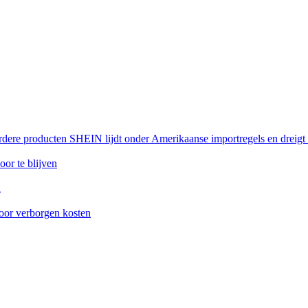
rdere producten SHEIN lijdt onder Amerikaanse importregels en dreigt
or te blijven
n
oor verborgen kosten