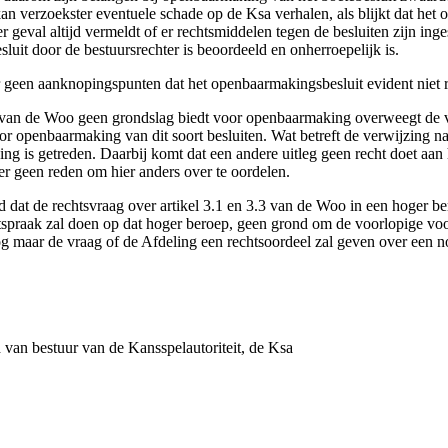
 verzoekster eventuele schade op de Ksa verhalen, als blijkt dat het o
der geval altijd vermeldt of er rechtsmiddelen tegen de besluiten zijn i
sluit door de bestuursrechter is beoordeeld en onherroepelijk is.
er geen aanknopingspunten dat het openbaarmakingsbesluit evident niet r
.1 van de Woo geen grondslag biedt voor openbaarmaking overweegt de v
or openbaarmaking van dit soort besluiten. Wat betreft de verwijzing na
ng is getreden. Daarbij komt dat een andere uitleg geen recht doet aan
er geen reden om hier anders over te oordelen.
d dat de rechtsvraag over artikel 3.1 en 3.3 van de Woo in een hoger 
itspraak zal doen op dat hoger beroep, geen grond om de voorlopige voo
og maar de vraag of de Afdeling een rechtsoordeel zal geven over een no
van bestuur van de Kansspelautoriteit, de Ksa