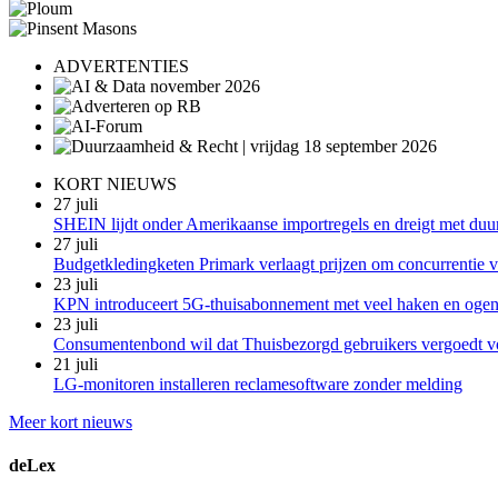
ADVERTENTIES
KORT NIEUWS
27 juli
SHEIN lijdt onder Amerikaanse importregels en dreigt met duu
27 juli
Budgetkledingketen Primark verlaagt prijzen om concurrentie vo
23 juli
KPN introduceert 5G-thuisabonnement met veel haken en oge
23 juli
Consumentenbond wil dat Thuisbezorgd gebruikers vergoedt v
21 juli
LG-monitoren installeren reclamesoftware zonder melding
Meer kort nieuws
deLex