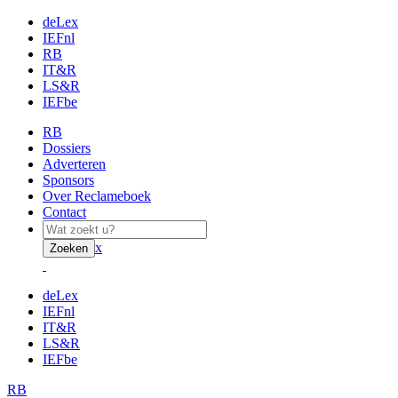
deLex
IEFnl
RB
IT&R
LS&R
IEFbe
RB
Dossiers
Adverteren
Sponsors
Over Reclameboek
Contact
x
Zoeken
deLex
IEFnl
IT&R
LS&R
IEFbe
RB