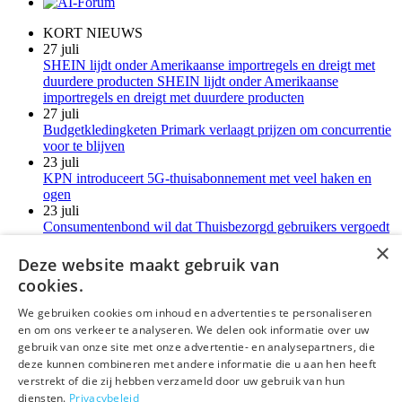
KORT NIEUWS
27 juli
SHEIN lijdt onder Amerikaanse importregels en dreigt met
duurdere producten SHEIN lijdt onder Amerikaanse
importregels en dreigt met duurdere producten
27 juli
Budgetkledingketen Primark verlaagt prijzen om concurrentie
voor te blijven
23 juli
KPN introduceert 5G-thuisabonnement met veel haken en
ogen
23 juli
Consumentenbond wil dat Thuisbezorgd gebruikers vergoedt
voor verborgen kosten
×
21 juli
Deze website maakt gebruik van
LG-monitoren installeren reclamesoftware zonder melding
cookies.
Meer kort nieuws
We gebruiken cookies om inhoud en advertenties te personaliseren
en om ons verkeer te analyseren. We delen ook informatie over uw
deLex
gebruik van onze site met onze advertentie- en analysepartners, die
deze kunnen combineren met andere informatie die u aan hen heeft
©Uitgeverij deLex
verstrekt of die zij hebben verzameld door uw gebruik van hun
diensten.
Privacybeleid