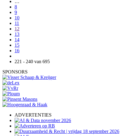
…
8
9
10
11
12
13
14
15
16
221 - 240 van 695
SPONSORS
ADVERTENTIES