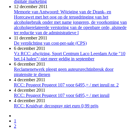
digitale marketing
12 december 2011
Memorie van Antwoord: Wijziging van de Drank- en
Horecawet met het oog op de terugdringing van het
alcoholgebruik onder met name jongeren, de voorkoming van
alcoholgerelateerde verstoring van de openbare orde, alsmede
ter reductie van de administratieve l
11 december 2011
De verplichting van cost-per-sale (CPS)
6 december 2011
Vz RCC: afwijzing, Sport Centrum Laco Leerdam Actie "10
bet.14 halen"/ niet meer geldig in september
6 december 2011
Reclamenetwerk pleegt geen auteursrechtinbreuk door
piratensite te dienen
4 december 2011
RCC: Peugeot Peugeot 107 voor 6495,= / met inruil nr. 2
4 december 2011
RCC: Peugeot Peugeot 107 voor 6495,= / met inruil
4 december 2011
RCC: Kruidvat; decospray niet euro 0,99 prijs
1
2