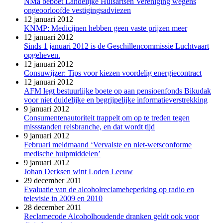
NMa beboet Landelijke Huisartsen Vereniging wegens
ongeoorloofde vestigingsadviezen
12 januari 2012
KNMP: Medicijnen hebben geen vaste prijzen meer
12 januari 2012
Sinds 1 januari 2012 is de Geschillencommissie Luchtvaart
opgeheven.
12 januari 2012
Consuwijzer: Tips voor kiezen voordelig energiecontract
12 januari 2012
AFM legt bestuurlijke boete op aan pensioenfonds Bikudak
voor niet duidelijke en begrijpelijke informatieverstrekking
9 januari 2012
Consumentenautoriteit trappelt om op te treden tegen
missstanden reisbranche, en dat wordt tijd
9 januari 2012
Februari meldmaand ‘Vervalste en niet-wetsconforme
medische hulpmiddelen’
9 januari 2012
Johan Derksen wint Loden Leeuw
29 december 2011
Evaluatie van de alcoholreclamebeperking op radio en
televisie in 2009 en 2010
28 december 2011
Reclamecode Alcoholhoudende dranken geldt ook voor