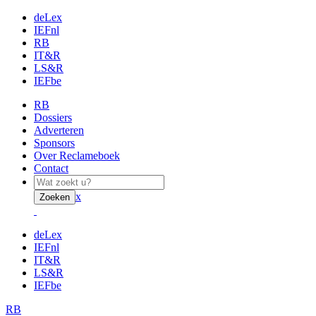
deLex
IEFnl
RB
IT&R
LS&R
IEFbe
RB
Dossiers
Adverteren
Sponsors
Over Reclameboek
Contact
x
Zoeken
deLex
IEFnl
IT&R
LS&R
IEFbe
RB