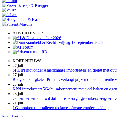
ADVERTENTIES
KORT NIEUWS
27 juli
SHEIN lijdt onder Amerikaanse importregels en dreigt met duu
27 juli
Budgetkledingketen Primark verlaagt prijzen om concurrentie vo
23 juli
KPN introduceert 5G-thuisabonnement met veel haken en oge
23 juli
Consumentenbond wil dat Thuisbezorgd gebruikers vergoedt v
21 juli
LG-monitoren installeren reclamesoftware zonder melding
Meer kort nieuws