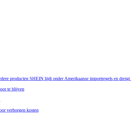
rdere producten SHEIN lijdt onder Amerikaanse importregels en dreigt
or te blijven
n
oor verborgen kosten