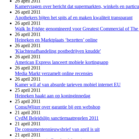
26 april 2011
Kamervragen over bericht dat supermarkten, winkels en parti
26 april 2011
Apothekers bijten het spits af en maken kwaliteit transparant
26 april 2011
Walk In Fridge genomineerd voor Greatest Commercial of The
26 april 2011
Heineken en Marktplaats ‘bezetten’ online
26 april 2011
'Klachtenafhandeling postbedrijven knudde'
26 april 2011
American Express lanceert mobiele kortingsapp
26 april 2011
Media Markt verzamelt online recensies
26 april 2011
Kamer wil af van absurde tarieven mobiel internet EU
25 april 2011
Heineken haakt aan op koninginnedag
25 april 2011
ConsuWijzer over garantie bij een webshop
21 april 2011
CvdM Beleidslijn sanctiemaatregelen 2011
21 april 2011
De consumentennieuwsbrief van april is uit
21 april 2011