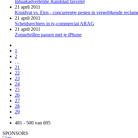
Inhaakadvertentie Randstad favoriet
21 april 2011
Kruidvat vs. Etos - concurrentje pesten in vergelijkende reclam
21 april 2011
Scheidsrechters in tv-commercial ARAG
21 april 2011
Zonnebrillen passen met je iPhone
1
2
…
21
22
23
24
25
26
27
28
29
481 - 500 van 695
SPONSORS