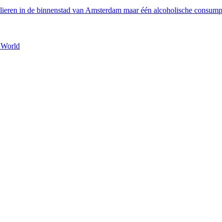
culieren in de binnenstad van Amsterdam maar één alcoholische consu
 World