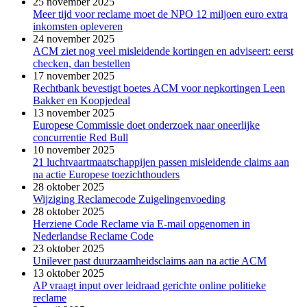
25 november 2025
Meer tijd voor reclame moet de NPO 12 miljoen euro extra
inkomsten opleveren
24 november 2025
ACM ziet nog veel misleidende kortingen en adviseert: eerst
checken, dan bestellen
17 november 2025
Rechtbank bevestigt boetes ACM voor nepkortingen Leen
Bakker en Koopjedeal
13 november 2025
Europese Commissie doet onderzoek naar oneerlijke
concurrentie Red Bull
10 november 2025
21 luchtvaartmaatschappijen passen misleidende claims aan
na actie Europese toezichthouders
28 oktober 2025
Wijziging Reclamecode Zuigelingenvoeding
28 oktober 2025
Herziene Code Reclame via E-mail opgenomen in
Nederlandse Reclame Code
23 oktober 2025
Unilever past duurzaamheidsclaims aan na actie ACM
13 oktober 2025
AP vraagt input over leidraad gerichte online politieke
reclame