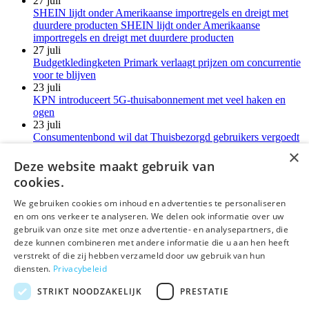
27 juli
SHEIN lijdt onder Amerikaanse importregels en dreigt met
duurdere producten SHEIN lijdt onder Amerikaanse
importregels en dreigt met duurdere producten
27 juli
Budgetkledingketen Primark verlaagt prijzen om concurrentie
voor te blijven
23 juli
KPN introduceert 5G-thuisabonnement met veel haken en
ogen
23 juli
Consumentenbond wil dat Thuisbezorgd gebruikers vergoedt
voor verborgen kosten
×
21 juli
Deze website maakt gebruik van
LG-monitoren installeren reclamesoftware zonder melding
cookies.
Meer kort nieuws
We gebruiken cookies om inhoud en advertenties te personaliseren
en om ons verkeer te analyseren. We delen ook informatie over uw
deLex
gebruik van onze site met onze advertentie- en analysepartners, die
deze kunnen combineren met andere informatie die u aan hen heeft
©Uitgeverij deLex
verstrekt of die zij hebben verzameld door uw gebruik van hun
diensten.
Privacybeleid
Bezoekadres
Korte Leidsedwarsstraat 12 II
STRIKT NOODZAKELIJK
PRESTATIE
1017 RC Amsterdam