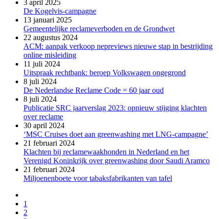
3 april 2025
De Kogelvis-campagne
13 januari 2025
Gemeentelijke reclameverboden en de Grondwet
22 augustus 2024
ACM: aanpak verkoop nepreviews nieuwe stap in bestrijding
online misleiding
11 juli 2024
Uitspraak rechtbank: beroep Volkswagen ongegrond
8 juli 2024
De Nederlandse Reclame Code = 60 jaar oud
8 juli 2024
Publicatie SRC jaarverslag 2023: opnieuw stijging klachten
over reclame
30 april 2024
‘MSC Cruises doet aan greenwashing met LNG-campagne’
21 februari 2024
Klachten bij reclamewaakhonden in Nederland en het
Verenigd Koninkrijk over greenwashing door Saudi Aramco
21 februari 2024
Miljoenenboete voor tabaksfabrikanten van tafel
1
2