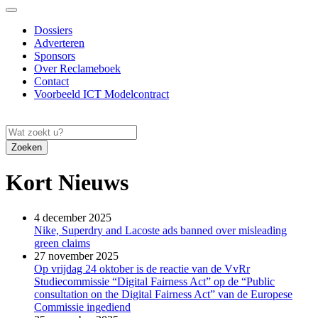
Dossiers
Adverteren
Sponsors
Over Reclameboek
Contact
Voorbeeld ICT Modelcontract
Zoeken
Kort Nieuws
4 december 2025
Nike, Superdry and Lacoste ads banned over misleading
green claims
27 november 2025
Op vrijdag 24 oktober is de reactie van de VvRr
Studiecommissie “Digital Fairness Act” op de “Public
consultation on the Digital Fairness Act” van de Europese
Commissie ingediend