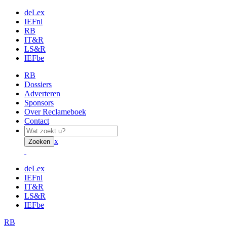
deLex
IEFnl
RB
IT&R
LS&R
IEFbe
RB
Dossiers
Adverteren
Sponsors
Over Reclameboek
Contact
x
Zoeken
deLex
IEFnl
IT&R
LS&R
IEFbe
RB