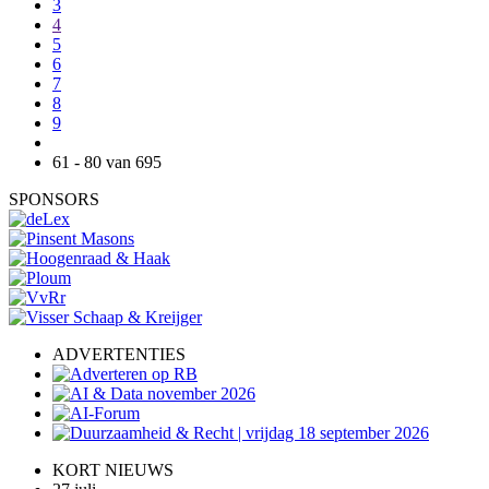
3
4
5
6
7
8
9
61 - 80 van 695
SPONSORS
ADVERTENTIES
KORT NIEUWS