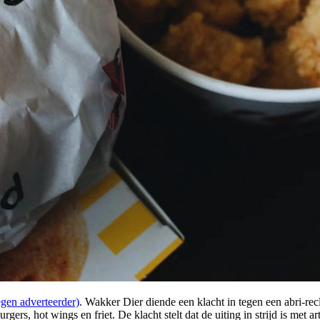
en adverteerder)
. Wakker Dier diende een klacht in tegen een abri-r
gers, hot wings en friet. De klacht stelt dat de uiting in strijd is m