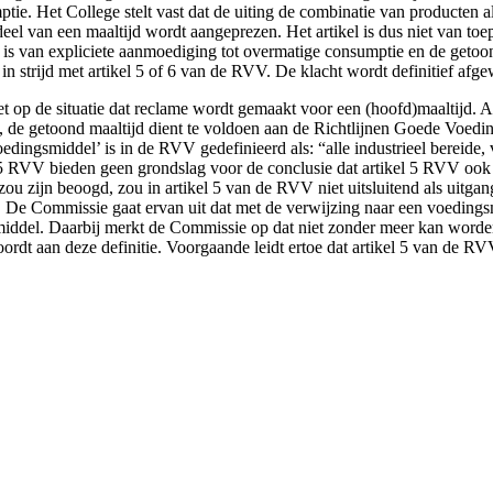
ie. Het College stelt vast dat de uiting de combinatie van producten al
l van een maaltijd wordt aangeprezen. Het artikel is dus niet van toepa
e is van expliciete aanmoediging tot overmatige consumptie en de geto
 in strijd met artikel 5 of 6 van de RVV. De klacht wordt definitief afg
iet op de situatie dat reclame wordt gemaakt voor een (hoofd)maaltijd.
, de getoond maaltijd dient te voldoen aan de Richtlijnen Goede Voedi
ingsmiddel’ is in de RVV gedefinieerd als: “alle industrieel bereide, v
l 5 RVV bieden geen grondslag voor de conclusie dat artikel 5 RVV ook
ng zou zijn beoogd, zou in artikel 5 van de RVV niet uitsluitend als uit
 De Commissie gaat ervan uit dat met de verwijzing naar een voedingsm
middel. Daarbij merkt de Commissie op dat niet zonder meer kan worden
woordt aan deze definitie. Voorgaande leidt ertoe dat artikel 5 van de RV