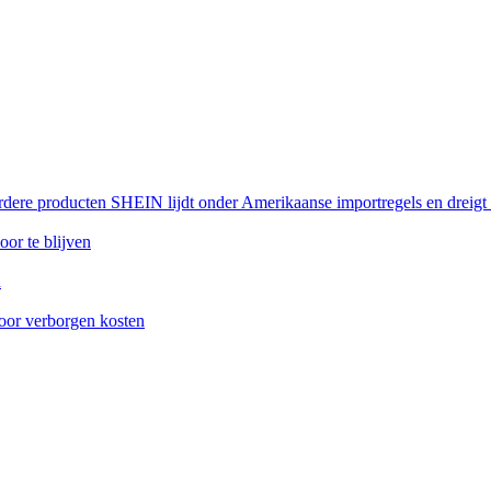
rdere producten SHEIN lijdt onder Amerikaanse importregels en dreigt
or te blijven
n
oor verborgen kosten