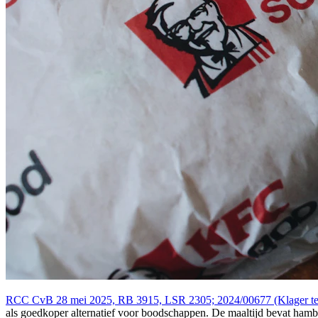
RCC CvB 28 mei 2025, RB 3915, LSR 2305; 2024/00677 (Klager teg
als goedkoper alternatief voor boodschappen. De maaltijd bevat hambur