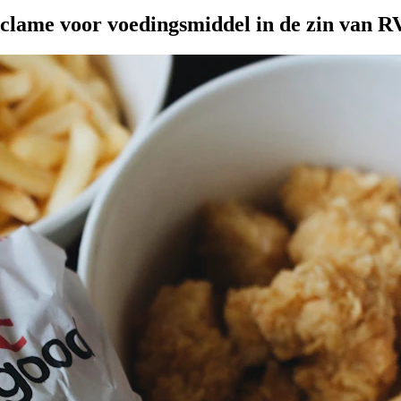
Klager tegen adverteerder), https://redactie-delex.cshark.nl/artikel
clame voor voedingsmiddel in de zin van 