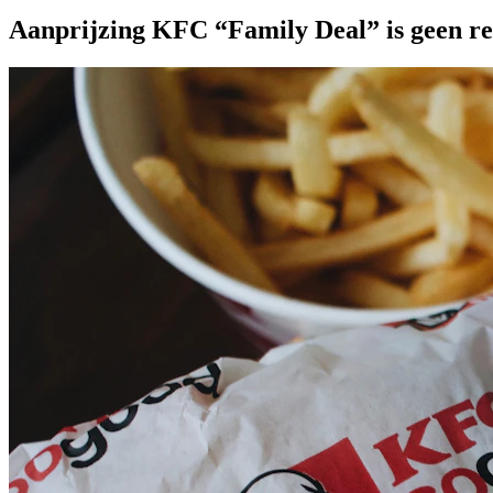
Zelfregulering (RCC, KOAG/KAG) 28 mei 2025,, RB 3915; 2024/00677 (
in-de-zin-van-rvv
Aanprijzing KFC “Family Deal” is geen re