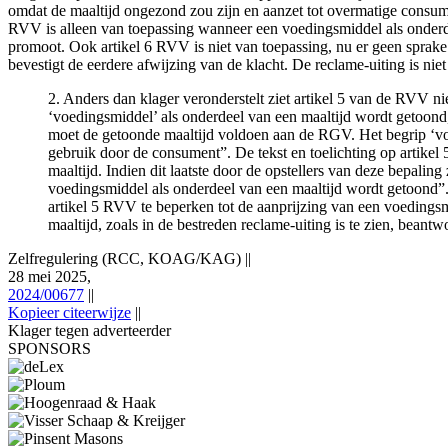
omdat de maaltijd ongezond zou zijn en aanzet tot overmatige consumpt
RVV is alleen van toepassing wanneer een voedingsmiddel als onderdee
promoot. Ook artikel 6 RVV is niet van toepassing, nu er geen sprak
bevestigt de eerdere afwijzing van de klacht. De reclame-uiting is niet
2. Anders dan klager veronderstelt ziet artikel 5 van de RVV n
‘voedingsmiddel’ als onderdeel van een maaltijd wordt getoond
moet de getoonde maaltijd voldoen aan de RGV. Het begrip ‘voed
gebruik door de consument”. De tekst en toelichting op artike
maaltijd. Indien dit laatste door de opstellers van deze bepali
voedingsmiddel als onderdeel van een maaltijd wordt getoond”.
artikel 5 RVV te beperken tot de aanprijzing van een voedings
maaltijd, zoals in de bestreden reclame-uiting is te zien, beant
Zelfregulering (RCC, KOAG/KAG)
||
28 mei 2025,
2024/00677
||
Kopieer citeerwijze
||
Klager tegen adverteerder
SPONSORS