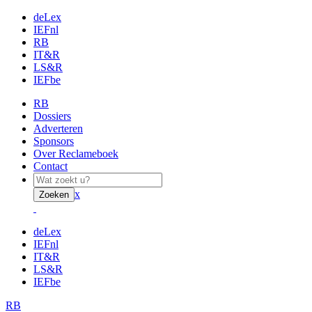
deLex
IEFnl
RB
IT&R
LS&R
IEFbe
RB
Dossiers
Adverteren
Sponsors
Over Reclameboek
Contact
x
Zoeken
deLex
IEFnl
IT&R
LS&R
IEFbe
RB