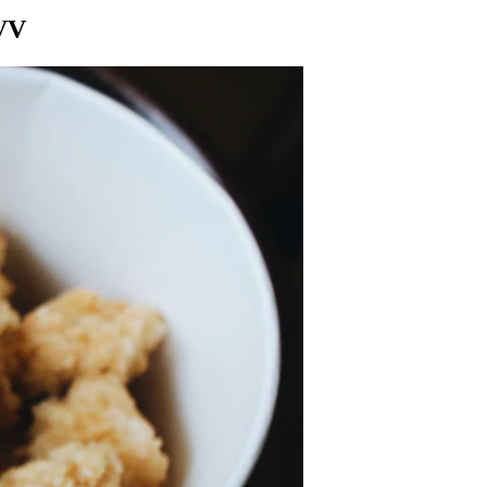
en/aanprijzing-kfc-family-deal-is-geen-reclame-voor-voedingsmiddel-
RVV