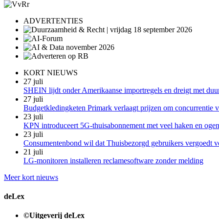
ADVERTENTIES
KORT NIEUWS
27 juli
SHEIN lijdt onder Amerikaanse importregels en dreigt met duu
27 juli
Budgetkledingketen Primark verlaagt prijzen om concurrentie vo
23 juli
KPN introduceert 5G-thuisabonnement met veel haken en oge
23 juli
Consumentenbond wil dat Thuisbezorgd gebruikers vergoedt v
21 juli
LG-monitoren installeren reclamesoftware zonder melding
Meer kort nieuws
deLex
©Uitgeverij deLex