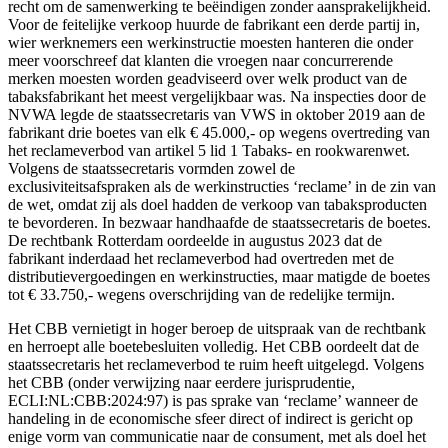
recht om de samenwerking te beëindigen zonder aansprakelijkheid.
Voor de feitelijke verkoop huurde de fabrikant een derde partij in,
wier werknemers een werkinstructie moesten hanteren die onder
meer voorschreef dat klanten die vroegen naar concurrerende
merken moesten worden geadviseerd over welk product van de
tabaksfabrikant het meest vergelijkbaar was. Na inspecties door de
NVWA legde de staatssecretaris van VWS in oktober 2019 aan de
fabrikant drie boetes van elk € 45.000,- op wegens overtreding van
het reclameverbod van artikel 5 lid 1 Tabaks‑ en rookwarenwet.
Volgens de staatssecretaris vormden zowel de
exclusiviteitsafspraken als de werkinstructies ‘reclame’ in de zin van
de wet, omdat zij als doel hadden de verkoop van tabaksproducten
te bevorderen. In bezwaar handhaafde de staatssecretaris de boetes.
De rechtbank Rotterdam oordeelde in augustus 2023 dat de
fabrikant inderdaad het reclameverbod had overtreden met de
distributievergoedingen en werkinstructies, maar matigde de boetes
tot € 33.750,- wegens overschrijding van de redelijke termijn.
Het CBB vernietigt in hoger beroep de uitspraak van de rechtbank
en herroept alle boetebesluiten volledig. Het CBB oordeelt dat de
staatssecretaris het reclameverbod te ruim heeft uitgelegd. Volgens
het CBB (onder verwijzing naar eerdere jurisprudentie,
ECLI:NL:CBB:2024:97) is pas sprake van ‘reclame’ wanneer de
handeling in de economische sfeer direct of indirect is gericht op
enige vorm van communicatie naar de consument, met als doel het