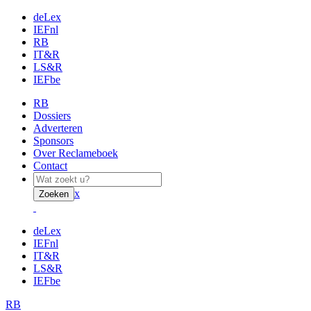
deLex
IEFnl
RB
IT&R
LS&R
IEFbe
RB
Dossiers
Adverteren
Sponsors
Over Reclameboek
Contact
x
Zoeken
deLex
IEFnl
IT&R
LS&R
IEFbe
RB