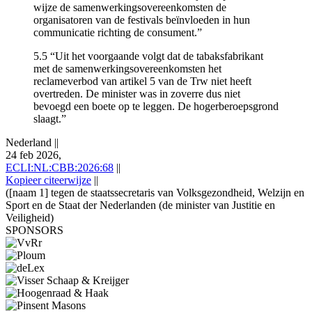
wijze de samenwerkingsovereenkomsten de
organisatoren van de festivals beïnvloeden in hun
communicatie richting de consument.”
5.5 “Uit het voorgaande volgt dat de tabaksfabrikant
met de samenwerkingsovereenkomsten het
reclameverbod van artikel 5 van de Trw niet heeft
overtreden. De minister was in zoverre dus niet
bevoegd een boete op te leggen. De hogerberoepsgrond
slaagt.”
Nederland
||
24 feb 2026,
ECLI:NL:CBB:2026:68
||
Kopieer citeerwijze
||
([naam 1] tegen de staatssecretaris van Volksgezondheid, Welzijn en
Sport en de Staat der Nederlanden (de minister van Justitie en
Veiligheid)
SPONSORS