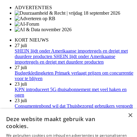
ADVERTENTIES
KORT NIEUWS
27 juli
SHEIN lijdt onder Amerikaanse importregels en dreigt met
duurdere producten SHEIN lijdt onder Amerikaanse
importregels en dreigt met duurdere producten
27 juli
Budgetkledingketen Primark verlaagt prijzen om concurrentie
voor te blijven
23 juli
KPN introduceert 5G-thuisabonnement met veel haken en
ogen
23 juli
Consumentenbond wil dat Thuisbezorgd gebruikers vergoedt
voor verborgen kosten
×
21 juli
Deze website maakt gebruik van
LG-monitoren installeren reclamesoftware zonder melding
cookies.
Meer kort nieuws
We gebruiken cookies om inhoud en advertenties te personaliseren