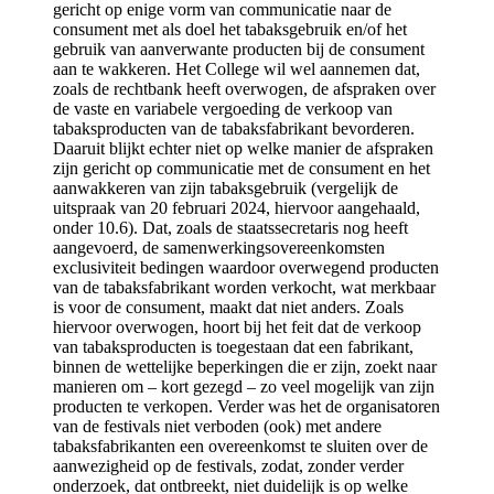
gericht op enige vorm van communicatie naar de
consument met als doel het tabaksgebruik en/of het
gebruik van aanverwante producten bij de consument
aan te wakkeren. Het College wil wel aannemen dat,
zoals de rechtbank heeft overwogen, de afspraken over
de vaste en variabele vergoeding de verkoop van
tabaksproducten van de tabaksfabrikant bevorderen.
Daaruit blijkt echter niet op welke manier de afspraken
zijn gericht op communicatie met de consument en het
aanwakkeren van zijn tabaksgebruik (vergelijk de
uitspraak van 20 februari 2024, hiervoor aangehaald,
onder 10.6). Dat, zoals de staatssecretaris nog heeft
aangevoerd, de samenwerkingsovereenkomsten
exclusiviteit bedingen waardoor overwegend producten
van de tabaksfabrikant worden verkocht, wat merkbaar
is voor de consument, maakt dat niet anders. Zoals
hiervoor overwogen, hoort bij het feit dat de verkoop
van tabaksproducten is toegestaan dat een fabrikant,
binnen de wettelijke beperkingen die er zijn, zoekt naar
manieren om – kort gezegd – zo veel mogelijk van zijn
producten te verkopen. Verder was het de organisatoren
van de festivals niet verboden (ook) met andere
tabaksfabrikanten een overeenkomst te sluiten over de
aanwezigheid op de festivals, zodat, zonder verder
onderzoek, dat ontbreekt, niet duidelijk is op welke