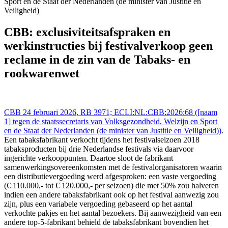
Sport en de Staat der Nederlanden (de minister van Justitie en
Veiligheid)
Nederland 24 feb 2026,, RB 3971; ECLI:NL:CBB:2026:68 (([naam
1] tegen de staatssecretaris van Volksgezondheid, Welzijn en Sport
CBB: exclusiviteitsafspraken en
en de Staat der Nederlanden (de minister van Justitie en Veiligheid)),
werkinstructies bij festivalverkoop geen
https://redactie-delex.cshark.nl/artikelen/cbb-exclusiviteitsafspraken-
en-werkinstructies-bij-festivalverkoop-geen-reclame-in-de-zin-van-
reclame in de zin van de Tabaks- en
de-tabaks-en-rookwarenwet
rookwarenwet
CBB 24 februari 2026, RB 3971; ECLI:NL:CBB:2026:68 ([naam
1] tegen de staatssecretaris van Volksgezondheid, Welzijn en Sport
en de Staat der Nederlanden (de minister van Justitie en Veiligheid))
.
Een tabaksfabrikant verkocht tijdens het festivalseizoen 2018
tabaksproducten bij drie Nederlandse festivals via daarvoor
ingerichte verkooppunten. Daartoe sloot de fabrikant
samenwerkingsovereenkomsten met de festivalorganisatoren waarin
een distributievergoeding werd afgesproken: een vaste vergoeding
(€ 110.000,- tot € 120.000,- per seizoen) die met 50% zou halveren
indien een andere tabaksfabrikant ook op het festival aanwezig zou
zijn, plus een variabele vergoeding gebaseerd op het aantal
verkochte pakjes en het aantal bezoekers. Bij aanwezigheid van een
andere top‑5‑fabrikant behield de tabaksfabrikant bovendien het