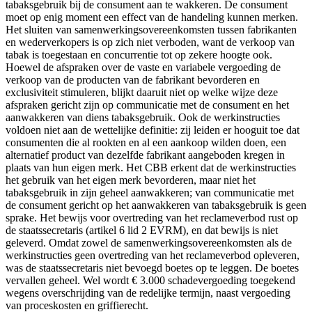
tabaksgebruik bij de consument aan te wakkeren. De consument
moet op enig moment een effect van de handeling kunnen merken.
Het sluiten van samenwerkingsovereenkomsten tussen fabrikanten
en wederverkopers is op zich niet verboden, want de verkoop van
tabak is toegestaan en concurrentie tot op zekere hoogte ook.
Hoewel de afspraken over de vaste en variabele vergoeding de
verkoop van de producten van de fabrikant bevorderen en
exclusiviteit stimuleren, blijkt daaruit niet op welke wijze deze
afspraken gericht zijn op communicatie met de consument en het
aanwakkeren van diens tabaksgebruik. Ook de werkinstructies
voldoen niet aan de wettelijke definitie: zij leiden er hooguit toe dat
consumenten die al rookten en al een aankoop wilden doen, een
alternatief product van dezelfde fabrikant aangeboden kregen in
plaats van hun eigen merk. Het CBB erkent dat de werkinstructies
het gebruik van het eigen merk bevorderen, maar niet het
tabaksgebruik in zijn geheel aanwakkeren; van communicatie met
de consument gericht op het aanwakkeren van tabaksgebruik is geen
sprake. Het bewijs voor overtreding van het reclameverbod rust op
de staatssecretaris (artikel 6 lid 2 EVRM), en dat bewijs is niet
geleverd. Omdat zowel de samenwerkingsovereenkomsten als de
werkinstructies geen overtreding van het reclameverbod opleveren,
was de staatssecretaris niet bevoegd boetes op te leggen. De boetes
vervallen geheel. Wel wordt € 3.000 schadevergoeding toegekend
wegens overschrijding van de redelijke termijn, naast vergoeding
van proceskosten en griffierecht.