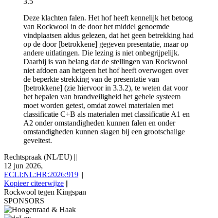
3.5
Deze klachten falen. Het hof heeft kennelijk het betoog
van Rockwool in de door het middel genoemde
vindplaatsen aldus gelezen, dat het geen betrekking had
op de door [betrokkene] gegeven presentatie, maar op
andere uitlatingen. Die lezing is niet onbegrijpelijk.
Daarbij is van belang dat de stellingen van Rockwool
niet afdoen aan hetgeen het hof heeft overwogen over
de beperkte strekking van de presentatie van
[betrokkene] (zie hiervoor in 3.3.2), te weten dat voor
het bepalen van brandveiligheid het gehele systeem
moet worden getest, omdat zowel materialen met
classificatie C+B als materialen met classificatie A1 en
A2 onder omstandigheden kunnen falen en onder
omstandigheden kunnen slagen bij een grootschalige
geveltest.
Rechtspraak (NL/EU)
||
12 jun 2026,
ECLI:NL:HR:2026:919
||
Kopieer citeerwijze
||
Rockwool tegen Kingspan
SPONSORS