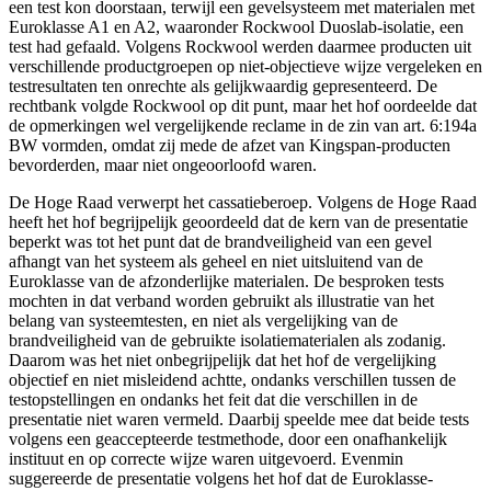
een test kon doorstaan, terwijl een gevelsysteem met materialen met
Euroklasse A1 en A2, waaronder Rockwool Duoslab-isolatie, een
test had gefaald. Volgens Rockwool werden daarmee producten uit
verschillende productgroepen op niet-objectieve wijze vergeleken en
testresultaten ten onrechte als gelijkwaardig gepresenteerd. De
rechtbank volgde Rockwool op dit punt, maar het hof oordeelde dat
de opmerkingen wel vergelijkende reclame in de zin van art. 6:194a
BW vormden, omdat zij mede de afzet van Kingspan-producten
bevorderden, maar niet ongeoorloofd waren.
De Hoge Raad verwerpt het cassatieberoep. Volgens de Hoge Raad
heeft het hof begrijpelijk geoordeeld dat de kern van de presentatie
beperkt was tot het punt dat de brandveiligheid van een gevel
afhangt van het systeem als geheel en niet uitsluitend van de
Euroklasse van de afzonderlijke materialen. De besproken tests
mochten in dat verband worden gebruikt als illustratie van het
belang van systeemtesten, en niet als vergelijking van de
brandveiligheid van de gebruikte isolatiematerialen als zodanig.
Daarom was het niet onbegrijpelijk dat het hof de vergelijking
objectief en niet misleidend achtte, ondanks verschillen tussen de
testopstellingen en ondanks het feit dat die verschillen in de
presentatie niet waren vermeld. Daarbij speelde mee dat beide tests
volgens een geaccepteerde testmethode, door een onafhankelijk
instituut en op correcte wijze waren uitgevoerd. Evenmin
suggereerde de presentatie volgens het hof dat de Euroklasse-