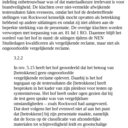
indeling onbetrouwbaar was of dat materiaalkeuze irrelevant is voor
brandveiligheid. De klachten over niet-vermelde afwijkende
testresultaten falen eveneens, omdat het hof de desbetreffende
stellingen van Rockwool kennelijk mocht opvatten als betrekking
hebbend op andere uitlatingen en omdat zij niet afdoen aan de
beperkte strekking van de presentatie. De overige klachten worden
verworpen met toepassing van art. 81 lid 1 RO. Daarmee blijft het
oordeel van het hof in stand: de uitingen tijdens de NEN
Studiedagen kwalificeren als vergelijkende reclame, maar niet als
ongeoorloofde vergelijkende reclame.
3.2.2
In rov. 5.15 heeft het hof geoordeeld dat het betoog van
[betrokkene] geen ongeoorloofde
vergelijkende reclame oplevert. Daarbij is het hof
ingegaan op de testresultaten die [betrokkene] heeft
besproken in het kader van zijn pleidooi voor testen op
systeemniveau. Het hof heeft onder ogen gezien dat bij
de test geen sprake was van vergelijkbare
omstandigheden – zoals Rockwool had aangevoerd.
Dat doet volgens het hof evenwel niet af aan het punt
dat [betrokkene] bij zijn presentatie maakte, namelijk
dat de focus op de classificatie van afzonderlijke
materialen tot schijnveiligheid leidt en grootschalige