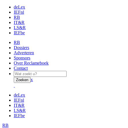
deLex
IEFnl
RB
IT&R
LS&R
IEFbe
RB
Dossiers
Adverteren
Sponsors
Over Reclameboek
Contact
x
Zoeken
deLex
IEFnl
IT&R
LS&R
IEFbe
RB