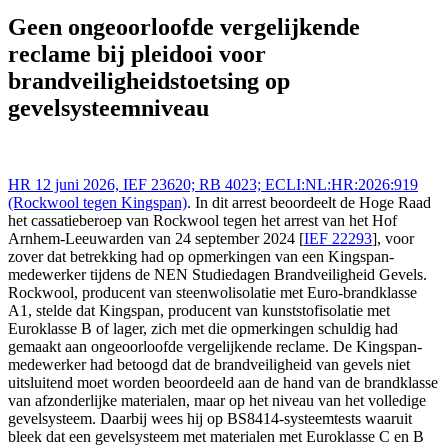
Rechtspraak (NL/EU) 12 jun 2026,, RB 4023;
ECLI:NL:HR:2026:919 (Rockwool tegen Kingspan),
Geen ongeoorloofde vergelijkende
https://redactie-delex.cshark.nl/artikelen/geen-ongeoorloofde-
reclame bij pleidooi voor
vergelijkende-reclame-bij-pleidooi-voor-brandveiligheidstoetsing-
op-gevelsysteemniveau
brandveiligheidstoetsing op
gevelsysteemniveau
HR 12 juni 2026, IEF 23620; RB 4023; ECLI:NL:HR:2026:919
(Rockwool tegen Kingspan)
. In dit arrest beoordeelt de Hoge Raad
het cassatieberoep van Rockwool tegen het arrest van het Hof
Arnhem-Leeuwarden van 24 september 2024 [
IEF 22293
], voor
zover dat betrekking had op opmerkingen van een Kingspan-
medewerker tijdens de NEN Studiedagen Brandveiligheid Gevels.
Rockwool, producent van steenwolisolatie met Euro-brandklasse
A1, stelde dat Kingspan, producent van kunststofisolatie met
Euroklasse B of lager, zich met die opmerkingen schuldig had
gemaakt aan ongeoorloofde vergelijkende reclame. De Kingspan-
medewerker had betoogd dat de brandveiligheid van gevels niet
uitsluitend moet worden beoordeeld aan de hand van de brandklasse
van afzonderlijke materialen, maar op het niveau van het volledige
gevelsysteem. Daarbij wees hij op BS8414-systeemtests waaruit
bleek dat een gevelsysteem met materialen met Euroklasse C en B