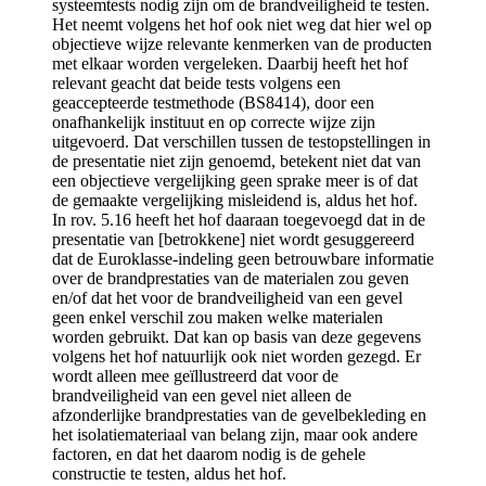
systeemtests nodig zijn om de brandveiligheid te testen.
Het neemt volgens het hof ook niet weg dat hier wel op
objectieve wijze relevante kenmerken van de producten
met elkaar worden vergeleken. Daarbij heeft het hof
relevant geacht dat beide tests volgens een
geaccepteerde testmethode (BS8414), door een
onafhankelijk instituut en op correcte wijze zijn
uitgevoerd. Dat verschillen tussen de testopstellingen in
de presentatie niet zijn genoemd, betekent niet dat van
een objectieve vergelijking geen sprake meer is of dat
de gemaakte vergelijking misleidend is, aldus het hof.
In rov. 5.16 heeft het hof daaraan toegevoegd dat in de
presentatie van [betrokkene] niet wordt gesuggereerd
dat de Euroklasse-indeling geen betrouwbare informatie
over de brandprestaties van de materialen zou geven
en/of dat het voor de brandveiligheid van een gevel
geen enkel verschil zou maken welke materialen
worden gebruikt. Dat kan op basis van deze gegevens
volgens het hof natuurlijk ook niet worden gezegd. Er
wordt alleen mee geïllustreerd dat voor de
brandveiligheid van een gevel niet alleen de
afzonderlijke brandprestaties van de gevelbekleding en
het isolatiemateriaal van belang zijn, maar ook andere
factoren, en dat het daarom nodig is de gehele
constructie te testen, aldus het hof.