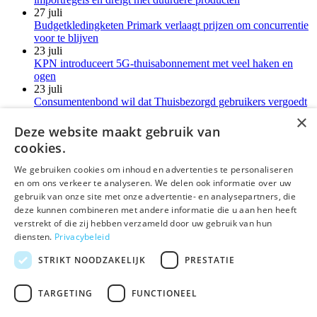
27 juli
Budgetkledingketen Primark verlaagt prijzen om concurrentie
voor te blijven
23 juli
KPN introduceert 5G-thuisabonnement met veel haken en
ogen
23 juli
Consumentenbond wil dat Thuisbezorgd gebruikers vergoedt
voor verborgen kosten
×
21 juli
Deze website maakt gebruik van
LG-monitoren installeren reclamesoftware zonder melding
cookies.
Meer kort nieuws
We gebruiken cookies om inhoud en advertenties te personaliseren
en om ons verkeer te analyseren. We delen ook informatie over uw
deLex
gebruik van onze site met onze advertentie- en analysepartners, die
deze kunnen combineren met andere informatie die u aan hen heeft
©Uitgeverij deLex
verstrekt of die zij hebben verzameld door uw gebruik van hun
diensten.
Privacybeleid
Bezoekadres
Korte Leidsedwarsstraat 12 II
STRIKT NOODZAKELIJK
PRESTATIE
1017 RC Amsterdam
T 020 - 345 22 12
TARGETING
FUNCTIONEEL
E
info@delex.nl