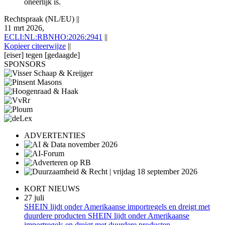
oneerlijk is.
Rechtspraak (NL/EU)
||
11 mrt 2026,
ECLI:NL:RBNHO:2026:2941
||
Kopieer citeerwijze
||
[eiser] tegen [gedaagde]
SPONSORS
ADVERTENTIES
KORT NIEUWS
27 juli
SHEIN lijdt onder Amerikaanse importregels en dreigt met
duurdere producten SHEIN lijdt onder Amerikaanse
importregels en dreigt met duurdere producten