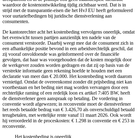
waardoor de kostenontwikkeling tijdig zichtbaar werd. Dat is in
strijd met de transparantie-eisen die het HvJ EU heeft geformuleerd
voor uurtariefbedingen bij juridische dienstverlening aan
consumenten.
De kantonrechter acht het kostenbeding vervolgens oneerlijk, omdat
het evenwicht tussen partijen aanzienlijk ten nadele van de
consument verstoorde. Daarbij weegt mee dat de consument zich in
een afhankelijke positie bevond in een arbeidsrechtelijk geschil, dat
zij vooraf onvoldoende was geïnformeerd over de financiële
gevolgen, dat haar was voorgehouden dat de kosten mogelijk door
de werkgever zouden worden gedragen en dat zij op basis van de
verstrekte informatie geen rekening hoefde te houden met een
declaratie van meer dan € 20.000. Het kostenbeding wordt daarom
vernietigd. Omdat de overeenkomst zonder dit prijsbeding niet kan
voortbestaan en het beding niet mag worden vervangen door een
rechterlijke raming of een redelijk loon ex artikel 7:405 BW, heeft
de dienstverlener geen aanspraak op betaling. De vordering in
conventie wordt afgewezen; in reconventie moet de dienstverlener
het reeds betaalde bedrag van € 3.426,70 als onverschuldigd betaald
terugbetalen, met wettelijke rente vanaf 11 maart 2026. Ook wordt
hij veroordeeld in de proceskosten: € 1.298 in conventie en € 253 in
reconventie.
Het kostenbeding is oneerlijk