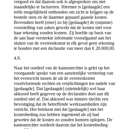
vergoed en dat daarom ook is afgesproken om niet
maandelijks te factureren. Hiermee is [gedaagde] een
reële mogelijkheid onthouden om zicht te krijgen op de
bestede uren en de daarmee gepaard gaande kosten.
Bovendien heeft [eiser] zo bij [gedaagde] de (onjuiste)
voorstelling van zaken gewekt dat de kosten niet voor
haar rekening zouden komen. Zij hoefde op basis van
de aan haar verstrekte informatie voorafgaand aan het
sluiten van de overeenkomst in elk geval geen rekening
te houden met een declaratie van meer dan € 20.000,00.
4.9.
Naar het oordeel van de kantonrechter is gelet op het
voorgaande sprake van een aanzienlijke verstoring van
het evenwicht tussen de uit de overeenkomst
voortvloeiende rechten en verplichtingen ten nadele van
[gedaagde]. Dat [gedaagde] (uiteindelijk) wel haar
akkoord heeft gegeven op de declaraties doet aan dit
oordeel niet af. Dat akkoord was immers slechts een
bevestiging dat de betreffende werkzaamheden zijn
verricht. Het betekent niet dat [gedaagde] met het
kostenbeding zou hebben ingestemd als zij had
geweten dat de kosten zo zouden kunnen oplopen. De
kantonrechter oordeelt daarom dat het kostenbeding