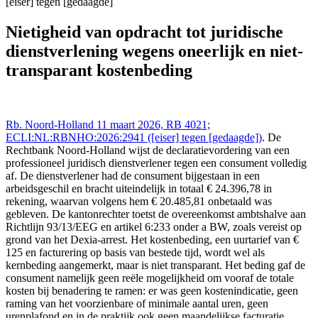
[eiser] tegen [gedaagde]
Rechtspraak (NL/EU) 11 mrt 2026,, RB 4021;
ECLI:NL:RBNHO:2026:2941 ([eiser] tegen [gedaagde]),
Nietigheid van opdracht tot juridische
https://redactie-delex.cshark.nl/artikelen/nietigheid-van-opdracht-tot-
dienstverlening wegens oneerlijk en niet-
juridische-dienstverlening-wegens-oneerlijk-en-niet-transparant-
kostenbeding
transparant kostenbeding
Rb. Noord-Holland 11 maart 2026, RB 4021;
ECLI:NL:RBNHO:2026:2941 ([eiser] tegen [gedaagde])
. De
Rechtbank Noord-Holland wijst de declaratievordering van een
professioneel juridisch dienstverlener tegen een consument volledig
af. De dienstverlener had de consument bijgestaan in een
arbeidsgeschil en bracht uiteindelijk in totaal € 24.396,78 in
rekening, waarvan volgens hem € 20.485,81 onbetaald was
gebleven. De kantonrechter toetst de overeenkomst ambtshalve aan
Richtlijn 93/13/EEG en artikel 6:233 onder a BW, zoals vereist op
grond van het Dexia-arrest. Het kostenbeding, een uurtarief van €
125 en facturering op basis van bestede tijd, wordt wel als
kernbeding aangemerkt, maar is niet transparant. Het beding gaf de
consument namelijk geen reële mogelijkheid om vooraf de totale
kosten bij benadering te ramen: er was geen kostenindicatie, geen
raming van het voorzienbare of minimale aantal uren, geen
urenplafond en in de praktijk ook geen maandelijkse facturatie