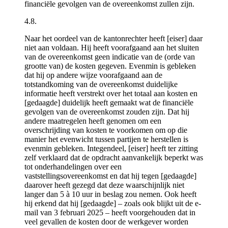
financiële gevolgen van de overeenkomst zullen zijn.
4.8.
Naar het oordeel van de kantonrechter heeft [eiser] daar
niet aan voldaan. Hij heeft voorafgaand aan het sluiten
van de overeenkomst geen indicatie van de (orde van
grootte van) de kosten gegeven. Evenmin is gebleken
dat hij op andere wijze voorafgaand aan de
totstandkoming van de overeenkomst duidelijke
informatie heeft verstrekt over het totaal aan kosten en
[gedaagde] duidelijk heeft gemaakt wat de financiële
gevolgen van de overeenkomst zouden zijn. Dat hij
andere maatregelen heeft genomen om een
overschrijding van kosten te voorkomen om op die
manier het evenwicht tussen partijen te herstellen is
evenmin gebleken. Integendeel, [eiser] heeft ter zitting
zelf verklaard dat de opdracht aanvankelijk beperkt was
tot onderhandelingen over een
vaststellingsovereenkomst en dat hij tegen [gedaagde]
daarover heeft gezegd dat deze waarschijnlijk niet
langer dan 5 à 10 uur in beslag zou nemen. Ook heeft
hij erkend dat hij [gedaagde] – zoals ook blijkt uit de e-
mail van 3 februari 2025 – heeft voorgehouden dat in
veel gevallen de kosten door de werkgever worden