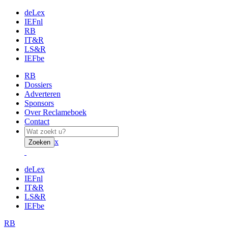
deLex
IEFnl
RB
IT&R
LS&R
IEFbe
RB
Dossiers
Adverteren
Sponsors
Over Reclameboek
Contact
x
Zoeken
deLex
IEFnl
IT&R
LS&R
IEFbe
RB