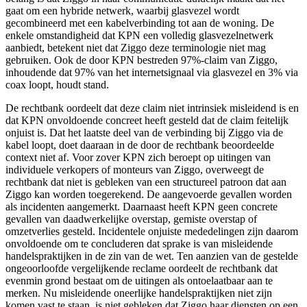
gaat om een hybride netwerk, waarbij glasvezel wordt
gecombineerd met een kabelverbinding tot aan de woning. De
enkele omstandigheid dat KPN een volledig glasvezelnetwerk
aanbiedt, betekent niet dat Ziggo deze terminologie niet mag
gebruiken. Ook de door KPN bestreden 97%-claim van Ziggo,
inhoudende dat 97% van het internetsignaal via glasvezel en 3% via
coax loopt, houdt stand.
De rechtbank oordeelt dat deze claim niet intrinsiek misleidend is en
dat KPN onvoldoende concreet heeft gesteld dat de claim feitelijk
onjuist is. Dat het laatste deel van de verbinding bij Ziggo via de
kabel loopt, doet daaraan in de door de rechtbank beoordeelde
context niet af. Voor zover KPN zich beroept op uitingen van
individuele verkopers of monteurs van Ziggo, overweegt de
rechtbank dat niet is gebleken van een structureel patroon dat aan
Ziggo kan worden toegerekend. De aangevoerde gevallen worden
als incidenten aangemerkt. Daarnaast heeft KPN geen concrete
gevallen van daadwerkelijke overstap, gemiste overstap of
omzetverlies gesteld. Incidentele onjuiste mededelingen zijn daarom
onvoldoende om te concluderen dat sprake is van misleidende
handelspraktijken in de zin van de wet. Ten aanzien van de gestelde
ongeoorloofde vergelijkende reclame oordeelt de rechtbank dat
evenmin grond bestaat om de uitingen als ontoelaatbaar aan te
merken. Nu misleidende oneerlijke handelspraktijken niet zijn
komen vast te staan, is niet gebleken dat Ziggo haar diensten op een