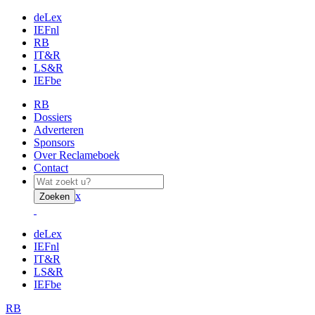
deLex
IEFnl
RB
IT&R
LS&R
IEFbe
RB
Dossiers
Adverteren
Sponsors
Over Reclameboek
Contact
x
Zoeken
deLex
IEFnl
IT&R
LS&R
IEFbe
RB