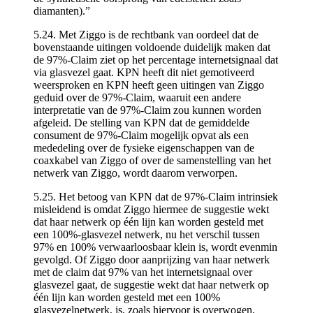
diamanten).”
5.24. Met Ziggo is de rechtbank van oordeel dat de
bovenstaande uitingen voldoende duidelijk maken dat
de 97%-Claim ziet op het percentage internetsignaal dat
via glasvezel gaat. KPN heeft dit niet gemotiveerd
weersproken en KPN heeft geen uitingen van Ziggo
geduid over de 97%-Claim, waaruit een andere
interpretatie van de 97%-Claim zou kunnen worden
afgeleid. De stelling van KPN dat de gemiddelde
consument de 97%-Claim mogelijk opvat als een
mededeling over de fysieke eigenschappen van de
coaxkabel van Ziggo of over de samenstelling van het
netwerk van Ziggo, wordt daarom verworpen.
5.25. Het betoog van KPN dat de 97%-Claim intrinsiek
misleidend is omdat Ziggo hiermee de suggestie wekt
dat haar netwerk op één lijn kan worden gesteld met
een 100%-glasvezel netwerk, nu het verschil tussen
97% en 100% verwaarloosbaar klein is, wordt evenmin
gevolgd. Of Ziggo door aanprijzing van haar netwerk
met de claim dat 97% van het internetsignaal over
glasvezel gaat, de suggestie wekt dat haar netwerk op
één lijn kan worden gesteld met een 100%
glasvezelnetwerk, is, zoals hiervoor is overwogen,