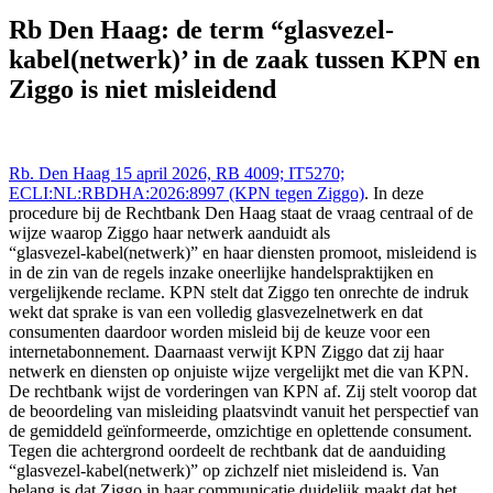
Rechtspraak (NL/EU) 15 apr 2026,, RB 4009;
ECLI:NL:RBDHA:2026:8997 ((KPN tegen Ziggo)),
Rb Den Haag: de term “glasvezel-
https://redactie-delex.cshark.nl/artikelen/rb-den-haag-de-term-
kabel(netwerk)’ in de zaak tussen KPN en
glasvezel-kabel-netwerk-in-de-zaak-tussen-kpn-en-ziggo-is-niet-
misleidend
Ziggo is niet misleidend
Rb. Den Haag 15 april 2026, RB 4009; IT5270;
ECLI:NL:RBDHA:2026:8997 (KPN tegen Ziggo)
. In deze
procedure bij de Rechtbank Den Haag staat de vraag centraal of de
wijze waarop Ziggo haar netwerk aanduidt als
“glasvezel‑kabel(netwerk)” en haar diensten promoot, misleidend is
in de zin van de regels inzake oneerlijke handelspraktijken en
vergelijkende reclame. KPN stelt dat Ziggo ten onrechte de indruk
wekt dat sprake is van een volledig glasvezelnetwerk en dat
consumenten daardoor worden misleid bij de keuze voor een
internetabonnement. Daarnaast verwijt KPN Ziggo dat zij haar
netwerk en diensten op onjuiste wijze vergelijkt met die van KPN.
De rechtbank wijst de vorderingen van KPN af. Zij stelt voorop dat
de beoordeling van misleiding plaatsvindt vanuit het perspectief van
de gemiddeld geïnformeerde, omzichtige en oplettende consument.
Tegen die achtergrond oordeelt de rechtbank dat de aanduiding
“glasvezel‑kabel(netwerk)” op zichzelf niet misleidend is. Van
belang is dat Ziggo in haar communicatie duidelijk maakt dat het