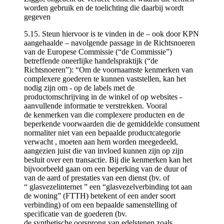
worden gebruik en de toelichting die daarbij wordt
gegeven
5.15. Steun hiervoor is te vinden in de – ook door KPN
aangehaalde – navolgende passage in de Richtsnoeren
van de Europese Commissie (“de Commissie”)
betreffende oneerlijke handelspraktijk (“de
Richtsnoeren”): “Om de voornaamste kenmerken van
complexere goederen te kunnen vaststellen, kan het
nodig zijn om - op de labels met de
productomschrijving in de winkel of op websites -
aanvullende informatie te verstrekken. Vooral
de kenmerken van die complexere producten en de
beperkende voorwaarden die de gemiddelde consument
normaliter niet van een bepaalde productcategorie
verwacht , moeten aan hem worden meegedeeld,
aangezien juist die van invloed kunnen zijn op zijn
besluit over een transactie. Bij die kenmerken kan het
bijvoorbeeld gaan om een beperking van de duur of
van de aard of prestaties van een dienst (bv. of
“ glasvezelinternet ” een “glasvezelverbinding tot aan
de woning” (FTTH) betekent of een ander soort
verbinding) of om een bepaalde samenstelling of
specificatie van de goederen (bv.
de synthetische oorsprong van edelstenen zoals