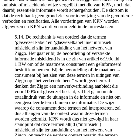
onjuiste of misleidende wijze vergelijkt met die van KPN, noch dat
daarbij essentiële informatie wordt achtergehouden. De slotsom is
dat de rechtbank geen grond ziet voor toewijzing van de gevorderde
verboden en rectificaties. Alle vorderingen van KPN worden
afgewezen en KPN wordt veroordeeld in de proceskosten.
5.14. De rechtbank is van oordeel dat de termen
‘glasvezel-kabel’ en ‘glasvezelkabel’ niet intrinsiek
misleidend zijn ter aanduiding van het netwerk van
Ziggo. Het gaat er bij de beoordeling of verstrekte
informatie misleidend is in de zin van artikel 6:193c lid
1 BW om of de maatmens-consument een geïnformeerd
besluit kan nemen. Bij de beoordeling of de maatmens-
consument bij het zien van deze termen in uitingen van
Ziggo op “het verkeerde been” wordt gezet en zal
denken dat Ziggo een netwerkverbinding aanbiedt die
voor 100% uit glasvezel bestaat, zal het gaan om de
totaalindruk van de uitingen in de informatie en niet om
een geïsoleerde term binnen die informatie. De wijze
waarop de consument deze termen zal interpreteren, zal
dus afhangen van de context waarin deze termen
worden gebruikt. KPN wordt dus niet gevolgd in haar
standpunt dat deze termen altijd (“intrinsiek”)
misleidend zijn ter aanduiding van het netwerk van
Ziggo, ongeacht de verdere context waarin die termen