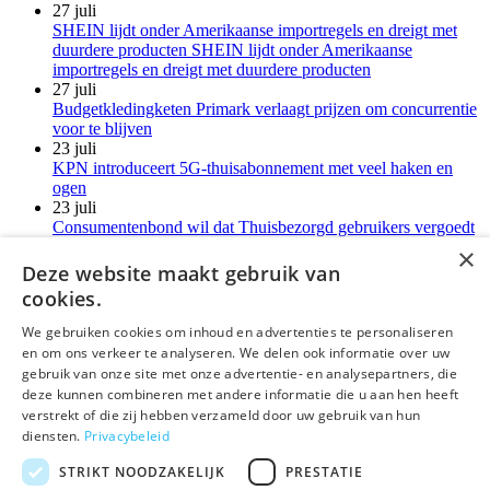
27 juli
SHEIN lijdt onder Amerikaanse importregels en dreigt met
duurdere producten SHEIN lijdt onder Amerikaanse
importregels en dreigt met duurdere producten
27 juli
Budgetkledingketen Primark verlaagt prijzen om concurrentie
voor te blijven
23 juli
KPN introduceert 5G-thuisabonnement met veel haken en
ogen
23 juli
Consumentenbond wil dat Thuisbezorgd gebruikers vergoedt
voor verborgen kosten
×
21 juli
Deze website maakt gebruik van
LG-monitoren installeren reclamesoftware zonder melding
cookies.
Meer kort nieuws
We gebruiken cookies om inhoud en advertenties te personaliseren
en om ons verkeer te analyseren. We delen ook informatie over uw
deLex
gebruik van onze site met onze advertentie- en analysepartners, die
deze kunnen combineren met andere informatie die u aan hen heeft
©Uitgeverij deLex
verstrekt of die zij hebben verzameld door uw gebruik van hun
diensten.
Privacybeleid
Bezoekadres
Korte Leidsedwarsstraat 12 II
STRIKT NOODZAKELIJK
PRESTATIE
1017 RC Amsterdam