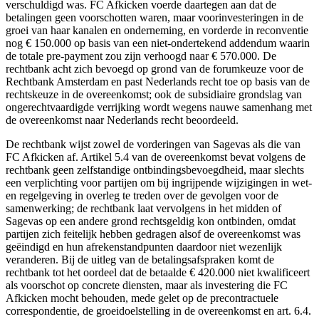
verschuldigd was. FC Afkicken voerde daartegen aan dat de
betalingen geen voorschotten waren, maar voorinvesteringen in de
groei van haar kanalen en onderneming, en vorderde in reconventie
nog € 150.000 op basis van een niet-ondertekend addendum waarin
de totale pre-payment zou zijn verhoogd naar € 570.000. De
rechtbank acht zich bevoegd op grond van de forumkeuze voor de
Rechtbank Amsterdam en past Nederlands recht toe op basis van de
rechtskeuze in de overeenkomst; ook de subsidiaire grondslag van
ongerechtvaardigde verrijking wordt wegens nauwe samenhang met
de overeenkomst naar Nederlands recht beoordeeld.
De rechtbank wijst zowel de vorderingen van Sagevas als die van
FC Afkicken af. Artikel 5.4 van de overeenkomst bevat volgens de
rechtbank geen zelfstandige ontbindingsbevoegdheid, maar slechts
een verplichting voor partijen om bij ingrijpende wijzigingen in wet-
en regelgeving in overleg te treden over de gevolgen voor de
samenwerking; de rechtbank laat vervolgens in het midden of
Sagevas op een andere grond rechtsgeldig kon ontbinden, omdat
partijen zich feitelijk hebben gedragen alsof de overeenkomst was
geëindigd en hun afrekenstandpunten daardoor niet wezenlijk
veranderen. Bij de uitleg van de betalingsafspraken komt de
rechtbank tot het oordeel dat de betaalde € 420.000 niet kwalificeert
als voorschot op concrete diensten, maar als investering die FC
Afkicken mocht behouden, mede gelet op de precontractuele
correspondentie, de groeidoelstelling in de overeenkomst en art. 6.4.