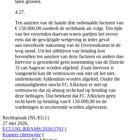
laten groeien.
4.27.
Ten aanzien van de laatste drie onbetaalde facturen van
€ 150.000,00 oordeelt de rechtbank als volgt. Ten tijde
van het verzenden daarvan waren partijen het erover
eens dat de gewijzigde wetgeving in ieder geval
aan onverkorte nakoming van de Overeenkomst in de
weg stond. Uit het uitblijven van betaling kon
bovendien ten aanzien van deze facturen en anders dan
hiervoor is geoordeeld geen instemming van de [functie
3] van Sagevas worden afgeleid. Zoals hiervoor is
vastgesteld kan dit vertrouwen ook niet uit het niet-
ondertekende Addendum worden afgeleid. Onder die
omstandigheden mocht FC Afkicken er niet op
vertrouwen dat zij alsnog recht had op betaling van
deze bedragen. Dat betekent dat FC Afkicken geen
recht heeft op betaling van € 150.000,00 en de
vorderingen in reconventie worden afgewezen.
Rechtspraak (NL/EU)
||
27 mei 2026,
ECLI:NL:RBAMS:2026:5703
||
Kopieer citeerwijze
||