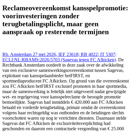
Rechtspraak (NL/EU) 27 mei 2026,, RB 4022;
ECLI:NL:RBAMS:2026:5703 (Sagevas tegen FC Afkicken),
Reclameovereenkomst kansspelpromotie:
https://redactie-delex.cshark.nl/artikelen/reclameovereenkomst-
voorinvesteringen zonder
kansspelpromotie-voorinvesteringen-zonder-terugbetalingsplicht-
maar-geen-aanspraak-op-resterende-termijnen
terugbetalingsplicht, maar geen
aanspraak op resterende termijnen
Rb. Amsterdam 27 mei 2026, IEF 23618; RB 4022; IT 5307;
ECLI:NL:RBAMS:2026:5703 (Sagevas tegen FC Afkicken)
. De
Rechtbank Amsterdam oordeelt in deze zaak over de afwikkeling
van een exclusieve samenwerkingsovereenkomst tussen Sagevas,
exploitant van kansspelaanbieder betFIRST, en
sportmediaproducent FC Afkicken. Op grond van die overeenkomst
zou FC Afkicken betFIRST exclusief promoten in haar sportmedia,
maar de samenwerking is feitelijk niet uitgevoerd nadat gewijzigde
wet- en regelgeving voor kansspelreclame de beoogde promotie
bemoeilijkte. Sagevas had inmiddels € 420.000 aan FC Afkicken
betaald en vorderde terugbetaling, primair omdat de overeenkomst
volgens haar rechtsgeldig was ontbonden en de betalingen slechts
voorschotten waren op nog te verrichten diensten. Daarnaast stelde
Sagevas dat FC Afkicken de exclusiviteitsverplichting had
geschonden en daarom een contractuele vergoeding van € 25.000