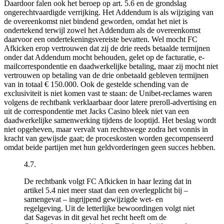
Daardoor falen ook het beroep op art. 5.6 en de grondslag
ongerechtvaardigde verrijking. Het Addendum is als wijziging van
de overeenkomst niet bindend geworden, omdat het niet is
ondertekend terwijl zowel het Addendum als de overeenkomst
daarvoor een ondertekeningsvereiste bevatten. Wel mocht FC
Afkicken erop vertrouwen dat zij de drie reeds betaalde termijnen
onder dat Addendum mocht behouden, gelet op de facturatie, e-
mailcorrespondentie en daadwerkelijke betaling, maar zij mocht niet
vertrouwen op betaling van de drie onbetaald gebleven termijnen
van in totaal € 150.000. Ook de gestelde schending van de
exclusiviteit is niet komen vast te staan: de Unibet-reclames waren
volgens de rechtbank verklaarbaar door latere preroll-advertising en
uit de correspondentie met Jacks Casino bleek niet van een
daadwerkelijke samenwerking tijdens de looptijd. Het beslag wordt
niet opgeheven, maar vervalt van rechtswege zodra het vonnis in
kracht van gewijsde gaat; de proceskosten worden gecompenseerd
omdat beide partijen met hun geldvorderingen geen succes hebben.
4.7.
De rechtbank volgt FC Afkicken in haar lezing dat in
artikel 5.4 niet meer staat dan een overlegplicht bij –
samengevat – ingrijpend gewijzigde wet- en
regelgeving. Uit de letterlijke bewoordingen volgt niet
dat Sagevas in dit geval het recht heeft om de