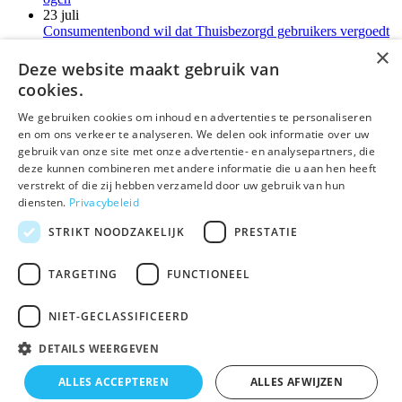
23 juli
Consumentenbond wil dat Thuisbezorgd gebruikers vergoedt
voor verborgen kosten
×
21 juli
Deze website maakt gebruik van
LG-monitoren installeren reclamesoftware zonder melding
cookies.
Meer kort nieuws
We gebruiken cookies om inhoud en advertenties te personaliseren
en om ons verkeer te analyseren. We delen ook informatie over uw
deLex
gebruik van onze site met onze advertentie- en analysepartners, die
deze kunnen combineren met andere informatie die u aan hen heeft
©Uitgeverij deLex
verstrekt of die zij hebben verzameld door uw gebruik van hun
diensten.
Privacybeleid
Bezoekadres
Korte Leidsedwarsstraat 12 II
STRIKT NOODZAKELIJK
PRESTATIE
1017 RC Amsterdam
T 020 - 345 22 12
TARGETING
FUNCTIONEEL
E
info@delex.nl
NIET-GECLASSIFICEERD
Algemene voorwaarden
Privacy Statement
DETAILS WEERGEVEN
Disclaimer
ALLES ACCEPTEREN
ALLES AFWIJZEN
×