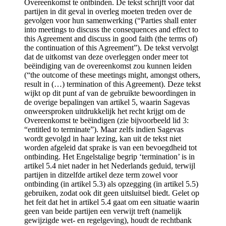
Overeenkomst te ontbinden. De tekst schrijft voor dat
partijen in dit geval in overleg moeten treden over de
gevolgen voor hun samenwerking (“Parties shall enter
into meetings to discuss the consequences and effect to
this Agreement and discuss in good faith (the terms of)
the continuation of this Agreement”). De tekst vervolgt
dat de uitkomst van deze overleggen onder meer tot
beëindiging van de overeenkomst zou kunnen leiden
(“the outcome of these meetings might, amongst others,
result in (…) termination of this Agreement). Deze tekst
wijkt op dit punt af van de gebruikte bewoordingen in
de overige bepalingen van artikel 5, waarin Sagevas
onweersproken uitdrukkelijk het recht krijgt om de
Overeenkomst te beëindigen (zie bijvoorbeeld lid 3:
“entitled to terminate”). Maar zelfs indien Sagevas
wordt gevolgd in haar lezing, kan uit de tekst niet
worden afgeleid dat sprake is van een bevoegdheid tot
ontbinding. Het Engelstalige begrip ‘termination’ is in
artikel 5.4 niet nader in het Nederlands geduid, terwijl
partijen in ditzelfde artikel deze term zowel voor
ontbinding (in artikel 5.3) als opzegging (in artikel 5.5)
gebruiken, zodat ook dit geen uitsluitsel biedt. Gelet op
het feit dat het in artikel 5.4 gaat om een situatie waarin
geen van beide partijen een verwijt treft (namelijk
gewijzigde wet- en regelgeving), houdt de rechtbank