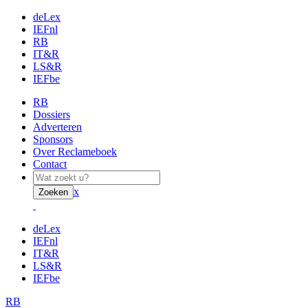
deLex
IEFnl
RB
IT&R
LS&R
IEFbe
RB
Dossiers
Adverteren
Sponsors
Over Reclameboek
Contact
x
Zoeken
deLex
IEFnl
IT&R
LS&R
IEFbe
RB