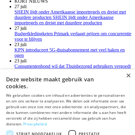
KORT NIEUWS
27 juli
SHEIN lijdt onder Amerikaanse importregels en dreigt met
duurdere producten SHEIN lijdt onder Amerikaanse
importregels en dreigt met duurdere producten
27 juli
Budgetkledingketen Primark verlaagt prijzen om concurrentie
voor te blijven
23 juli
KPN introduceert 5G-thuisabonnement met veel haken en
ogen
23 juli
Consumentenbond wil dat Thuisbezorgd gebruikers vergoedt
voor verborgen kosten
×
21 juli
Deze website maakt gebruik van
LG-monitoren installeren reclamesoftware zonder melding
cookies.
Meer kort nieuws
We gebruiken cookies om inhoud en advertenties te personaliseren
en om ons verkeer te analyseren. We delen ook informatie over uw
deLex
gebruik van onze site met onze advertentie- en analysepartners, die
deze kunnen combineren met andere informatie die u aan hen heeft
©Uitgeverij deLex
verstrekt of die zij hebben verzameld door uw gebruik van hun
diensten.
Privacybeleid
Bezoekadres
Korte Leidsedwarsstraat 12 II
STRIKT NOODZAKELIJK
PRESTATIE