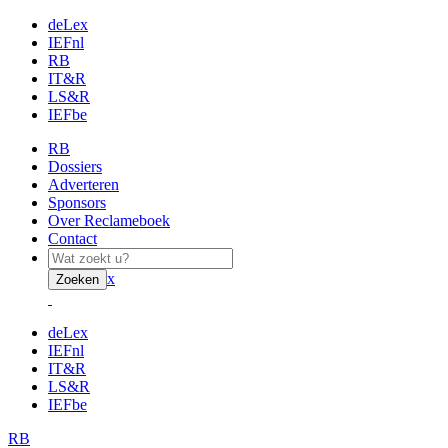
deLex
IEFnl
RB
IT&R
LS&R
IEFbe
RB
Dossiers
Adverteren
Sponsors
Over Reclameboek
Contact
x
Zoeken
deLex
IEFnl
IT&R
LS&R
IEFbe
RB