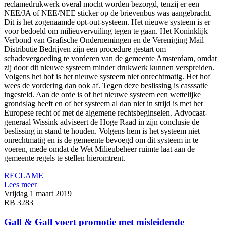
reclamedrukwerk overal mocht worden bezorgd, tenzij er een
NEE/JA of NEE/NEE sticker op de brievenbus was aangebracht.
Dit is het zogenaamde opt-out-systeem. Het nieuwe systeem is er
voor bedoeld om milieuvervuiling tegen te gaan. Het Koninklijk
Verbond van Grafische Ondernemingen en de Vereniging Mail
Distributie Bedrijven zijn een procedure gestart om
schadevergoeding te vorderen van de gemeente Amsterdam, omdat
zij door dit nieuwe systeem minder drukwerk kunnen verspreiden.
Volgens het hof is het nieuwe systeem niet onrechtmatig. Het hof
wees de vordering dan ook af. Tegen deze beslissing is casssatie
ingesteld. Aan de orde is of het nieuwe systeem een wettelijke
grondslag heeft en of het systeem al dan niet in strijd is met het
Europese recht of met de algemene rechtsbeginselen. Advocaat-
generaal Wissink adviseert de Hoge Raad in zijn conclusie de
beslissing in stand te houden. Volgens hem is het systeem niet
onrechtmatig en is de gemeente bevoegd om dit systeem in te
voeren, mede omdat de Wet Milieubeheer ruimte laat aan de
gemeente regels te stellen hieromtrent.
RECLAME
Lees meer
Vrijdag 1 maart 2019
RB 3283
Gall & Gall voert promotie met misleidende