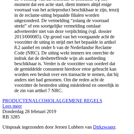
moment dat een actie start, dient immers altijd enige
voorraad van het actieproduct beschikbaar te zijn, tenzij
in de reclame-uiting bepaalde filialen worden
uitgezonderd. De vermelding “zolang de voorraad
strekt” of een soortgelijke vermelding ontslaat
adverteerder niet van deze verplichting (vgl. dossier
2013/000085). Op grond van het voorgaande acht de
voorzitter de uiting in strijd met het bepaalde in artikel
8.2 aanhef en onder b van de Nederlandse Reclame
Code (NRC). De uiting wekt immers ten onrechte de
indruk dat de desbetreffende wijn als aanbieding
beschikbaar is. Verder is de voorzitter van oordeel dat
de gemiddelde consument hierdoor ertoe gebracht kan
worden een besluit over een transactie te nemen, dat hij
anders niet had genomen. Om die reden acht de
voorzitter de bestreden uiting misleidend en oneerlijk in
de zin van artikel 7 NRC.
PRODUCTEN
ALCOHOL
ALGEMENE REGELS
Lees meer
Donderdag 28 februari 2019
RB 3285
Uitspraak ingezonden door Jeroen Lubbers van
Dirkzwager
.