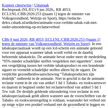
Kopieer citeerwijze
|
Uitspraak
Rechtspraak (NL/EU) 9 jun 2026,, RB 4053;
ECLI:NL:CBB:2026:253 ([naam 1] tegen de minister van
Volksgezondheid, Welzijn en Sport), https://redactie-
delex.cshark.nl/artikelen/animatie-voor-verhitte-tabak-valt-niet-
onder-uitzondering-op-reclameverbod
CBb 9 juni 2026, RB 4053; ECLI:NL:CBB:2026:253 ([naam 1]
tegen de minister van Volksgezondheid, Welzijn en Sport)
. In een
tabaksspeciaalzaak wordt op een lcd-scherm een animatie getoond
voor een apparaat waarmee tabak wordt verhit en de daarbij
behorende tabaksticks. De animatie bevat onder meer de mededeling
“95% minder schadelijke stoffen vergeleken met sigaretten”, toont
een vergelijking tussen het verhitte tabaksproduct en een brandende
sigaret en vermeldt schadelijke stoffen alleen bij de sigaret. De
verplichte gezondheidswaarschuwing “Tabaksproducten zijn
dodelijk” ontbreekt in de animatie. Niet in geschil is dat de animatie
reclame vormt in de zin van artikel 1 lid 1 Tabaks- en rookwarenwet
en daarom in beginsel onder het reclameverbod van artikel 5 lid 1
Trw valt. De destijds geldende uitzondering voor reclame in een
tabaksspeciaalzaak geldt alleen wanneer aan de voorschriften van de
Tabaks- en rookwarenregeling is voldaan, waaronder het verbod om
op enige wijze een positief verband met de gezondheid te leggen en