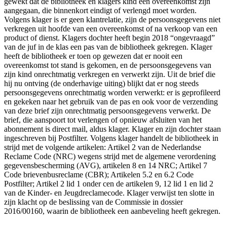
gewekt dat de bibliotheek en klagers kind een overeenkomst zijn
aangegaan, die binnenkort eindigt of verlengd moet worden.
Volgens klager is er geen klantrelatie, zijn de persoonsgegevens niet
verkregen uit hoofde van een overeenkomst of na verkoop van een
product of dienst. Klagers dochter heeft begin 2018 “ongevraagd”
van de juf in de klas een pas van de bibliotheek gekregen. Klager
heeft de bibliotheek er toen op gewezen dat er nooit een
overeenkomst tot stand is gekomen, en de persoonsgegevens van
zijn kind onrechtmatig verkregen en verwerkt zijn. Uit de brief die
hij nu ontving (de onderhavige uiting) blijkt dat er nog steeds
persoonsgegevens onrechtmatig worden verwerkt: er is geprofileerd
en gekeken naar het gebruik van de pas en ook voor de verzending
van deze brief zijn onrechtmatig persoonsgegevens verwerkt. De
brief, die aanspoort tot verlengen of opnieuw afsluiten van het
abonnement is direct mail, aldus klager. Klager en zijn dochter staan
ingeschreven bij Postfilter. Volgens klager handelt de bibliotheek in
strijd met de volgende artikelen: Artikel 2 van de Nederlandse
Reclame Code (NRC) wegens strijd met de algemene verordening
gegevensbescherming (AVG), artikelen 8 en 14 NRC; Artikel 7
Code brievenbusreclame (CBR); Artikelen 5.2 en 6.2 Code
Postfilter; Artikel 2 lid 1 onder cen de artikelen 9, 12 lid 1 en lid 2
van de Kinder- en Jeugdreclamecode. Klager verwijst ten slotte in
zijn klacht op de beslissing van de Commissie in dossier
2016/00160, waarin de bibliotheek een aanbeveling heeft gekregen.