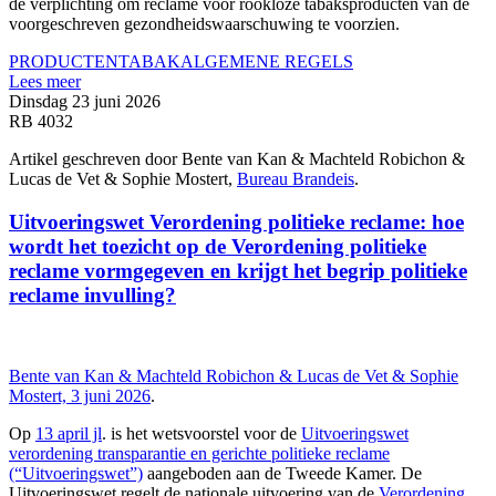
de verplichting om reclame voor rookloze tabaksproducten van de
voorgeschreven gezondheidswaarschuwing te voorzien.
PRODUCTEN
TABAK
ALGEMENE REGELS
Lees meer
Dinsdag 23 juni 2026
RB 4032
Artikel geschreven door Bente van Kan & Machteld Robichon &
Lucas de Vet & Sophie Mostert,
Bureau Brandeis
.
Uitvoeringswet Verordening politieke reclame: hoe
wordt het toezicht op de Verordening politieke
reclame vormgegeven en krijgt het begrip politieke
reclame invulling?
Bente van Kan & Machteld Robichon & Lucas de Vet & Sophie
Mostert, 3 juni 2026
.
Op
13 april jl
. is het wetsvoorstel voor de
Uitvoeringswet
verordening transparantie en gerichte politieke reclame
(“Uitvoeringswet”)
aangeboden aan de Tweede Kamer. De
Uitvoeringswet regelt de nationale uitvoering van de
Verordening