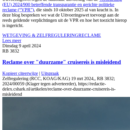
(EU) 2024/900 betreffende transparantie en gerichte politieke
reclame (“VPR”)
, die sinds 10 oktober 2025 al van kracht is. In
deze blog bespreken we wat de Uitvoeringswet toevoegt aan de
reeds geldende verplichtingen uit de VPR en hoe het toezicht hierop
is ingericht.
WETGEVING & ZELFREGULERING
RECLAME
Lees meer
Dinsdag 9 april 2024
RB 3832
Reclame over "duurzame" cruisereis is misleidend
Kopieer citeerwijze
|
Uitspraak
Zelfregulering (RCC, KOAG/KAG) 19 mrt 2024,, RB 3832;
2024/00059 (Klager tegen adverteerder), https://redactie-
delex.cshark.nl/artikelen/reclame-over-duurzame-cruisereis-is-
misleidend