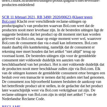
delex.cshark.nl/artikelen/uitingen-productpagina-s-niet-leverbare-
producten-misleidend
SCR 11 februari 2021, RB 3490; 2020/00623 (Klager tegen
Bol.com)
Klacht over verschillende reclame-uitingen op
productpagina’s van producten waarvan Bol.com weet dat de
producten nooit meer leverbaar zijn. In de bestreden uitingen ligt de
suggestie besloten dat het product op dit moment niet kan worden
geleverd via Bol.com, maar op enige moment weer wel, waarover
Bol.com de consument dan via e-mail kan informeren. Bol.com
maakt daarbij één kanttekening, namelijk dat de consument er
rekening mee moet houden dat het artikel “niet altijd” terug op
voorraad komt. De bestreden uitingen zijn voor de gemiddelde
consument niet voldoende duidelijk ten aanzien van de
beschikbaarheid van het product. Het is niet voldoende duidelijk dat
de producten nooit meer beschikbaar zullen zijn via Bol.com. Elk
van de uitingen kunnen de gemiddelde consument ertoe brengen een
besluit over een transactie te nemen dat hij anders niet had genomen.
De consument zou bijvoorbeeld kunnen besluiten de aankoop van
het betreffende product uit te stellen, in de gedachte dat het product
later waarschijnlijk weer via Bol.com verkrijgbaar zal zijn. De
reclame-uitingen van Bol.com zijn in strijd met artikel 7 van de
Nederlandse Reclame Code.
RECLAME