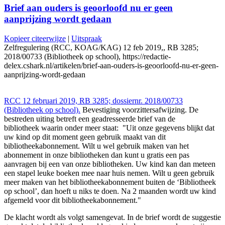
Brief aan ouders is geoorloofd nu er geen
aanprijzing wordt gedaan
Kopieer citeerwijze
|
Uitspraak
Zelfregulering (RCC, KOAG/KAG) 12 feb 2019,, RB 3285;
2018/00733 (Bibliotheek op school), https://redactie-
delex.cshark.nl/artikelen/brief-aan-ouders-is-geoorloofd-nu-er-geen-
aanprijzing-wordt-gedaan
RCC 12 februari 2019, RB 3285; dossiernr. 2018/00733
(Bibliotheek op school).
Bevestiging voorzittersafwijzing. De
bestreden uiting betreft een geadresseerde brief van de
bibliotheek waarin onder meer staat: "Uit onze gegevens blijkt dat
uw kind op dit moment geen gebruik maakt van dit
bibliotheekabonnement. Wilt u wel gebruik maken van het
abonnement in onze bibliotheken dan kunt u gratis een pas
aanvragen bij een van onze bibliotheken. Uw kind kan dan meteen
een stapel leuke boeken mee naar huis nemen. Wilt u geen gebruik
meer maken van het bibliotheekabonnement buiten de ‘Bibliotheek
op school’, dan hoeft u niks te doen. Na 2 maanden wordt uw kind
afgemeld voor dit bibliotheekabonnement."
De klacht wordt als volgt samengevat. In de brief wordt de suggestie