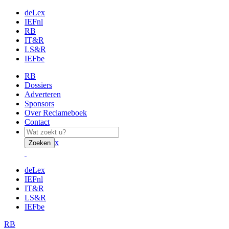
deLex
IEFnl
RB
IT&R
LS&R
IEFbe
RB
Dossiers
Adverteren
Sponsors
Over Reclameboek
Contact
x
Zoeken
deLex
IEFnl
IT&R
LS&R
IEFbe
RB