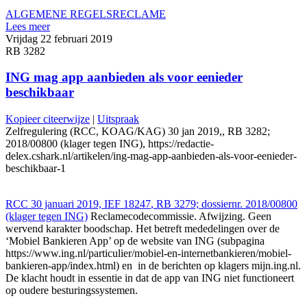
ALGEMENE REGELS
RECLAME
Lees meer
Vrijdag 22 februari 2019
RB 3282
ING mag app aanbieden als voor eenieder
beschikbaar
Kopieer citeerwijze
|
Uitspraak
Zelfregulering (RCC, KOAG/KAG) 30 jan 2019,, RB 3282;
2018/00800 (klager tegen ING), https://redactie-
delex.cshark.nl/artikelen/ing-mag-app-aanbieden-als-voor-eenieder-
beschikbaar-1
RCC 30 januari 2019, IEF
18247
, RB 3279; dossiernr. 2018/00800
(klager tegen ING)
Reclamecodecommissie. Afwijzing. Geen
wervend karakter boodschap. Het betreft mededelingen over de
‘Mobiel Bankieren App’ op de website van ING (subpagina
https://www.ing.nl/particulier/mobiel-en-internetbankieren/mobiel-
bankieren-app/index.html) en in de berichten op klagers mijn.ing.nl.
De klacht houdt in essentie in dat de app van ING niet functioneert
op oudere besturingssystemen.