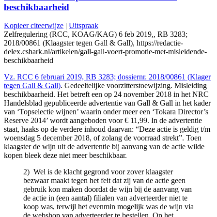
beschikbaarheid
Kopieer citeerwijze
|
Uitspraak
Zelfregulering (RCC, KOAG/KAG) 6 feb 2019,, RB 3283;
2018/00861 (Klaagster tegen Gall & Gall), https://redactie-
delex.cshark.nl/artikelen/gall-gall-voert-promotie-met-misleidende-
beschikbaarheid
Vz. RCC 6 februari 2019, RB 3283; dossiernr. 2018/00861 (Klager
tegen Gall & Gall)
. Gedeeltelijke voorzitterstoewijzing. Misleiding
beschikbaarheid. Het betreft een op 24 november 2018 in het NRC
Handelsblad gepubliceerde advertentie van Gall & Gall in het kader
van ‘Topselectie wijnen’ waarin onder meer een ‘Tokara Director’s
Reserve 2014’ wordt aangeboden voor € 11,99. In de advertentie
staat, haaks op de verdere inhoud daarvan: “Deze actie is geldig t/m
woensdag 5 december 2018, of zolang de voorraad strekt”. Toen
klaagster de wijn uit de advertentie bij aanvang van de actie wilde
kopen bleek deze niet meer beschikbaar.
2) Wel is de klacht gegrond voor zover klaagster
bezwaar maakt tegen het feit dat zij van de actie geen
gebruik kon maken doordat de wijn bij de aanvang van
de actie in (een aantal) filialen van adverteerder niet te
koop was, terwijl het evenmin mogelijk was de wijn via
de webshop van adverteerder te bestellen. Op het