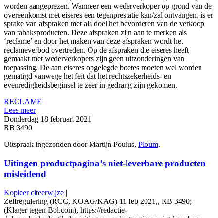
worden aangeprezen. Wanneer een wederverkoper op grond van de
overeenkomst met eiseres een tegenprestatie kan/zal ontvangen, is er
sprake van afspraken met als doel het bevorderen van de verkoop
van tabaksproducten. Deze afspraken zijn aan te merken als
‘reclame’ en door het maken van deze afspraken wordt het
reclameverbod overtreden. Op de afspraken die eiseres heeft
gemaakt met wederverkopers zijn geen uitzonderingen van
toepassing. De aan eiseres opgelegde boetes moeten wel worden
gematigd vanwege het feit dat het rechtszekerheids- en
evenredigheidsbeginsel te zeer in gedrang zijn gekomen.
RECLAME
Lees meer
Donderdag 18 februari 2021
RB 3490
Uitspraak ingezonden door Martijn Poulus,
Ploum
.
Uitingen productpagina’s niet-leverbare producten
misleidend
Kopieer citeerwijze
|
Zelfregulering (RCC, KOAG/KAG) 11 feb 2021,, RB 3490;
(Klager tegen Bol.com), https://redactie-