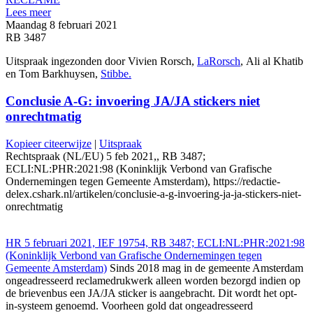
Lees meer
Maandag 8 februari 2021
RB 3487
Uitspraak ingezonden door Vivien Rorsch,
LaRorsch
, Ali al Khatib
en Tom Barkhuysen,
Stibbe.
Conclusie A-G: invoering JA/JA stickers niet
onrechtmatig
Kopieer citeerwijze
|
Uitspraak
Rechtspraak (NL/EU) 5 feb 2021,, RB 3487;
ECLI:NL:PHR:2021:98 (Koninklijk Verbond van Grafische
Ondernemingen tegen Gemeente Amsterdam), https://redactie-
delex.cshark.nl/artikelen/conclusie-a-g-invoering-ja-ja-stickers-niet-
onrechtmatig
HR 5 februari 2021, IEF 19754, RB 3487; ECLI:NL:PHR:2021:98
(Koninklijk Verbond van Grafische Ondernemingen tegen
Gemeente Amsterdam)
Sinds 2018 mag in de gemeente Amsterdam
ongeadresseerd reclamedrukwerk alleen worden bezorgd indien op
de brievenbus een JA/JA sticker is aangebracht. Dit wordt het opt-
in-systeem genoemd. Voorheen gold dat ongeadresseerd