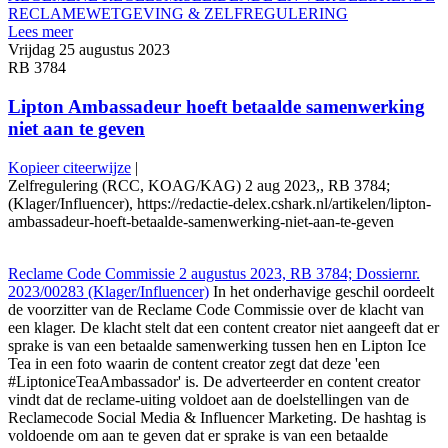
RECLAME
WETGEVING & ZELFREGULERING
Lees meer
Vrijdag 25 augustus 2023
RB 3784
Lipton Ambassadeur hoeft betaalde samenwerking
niet aan te geven
Kopieer citeerwijze
|
Zelfregulering (RCC, KOAG/KAG) 2 aug 2023,, RB 3784;
(Klager/Influencer), https://redactie-delex.cshark.nl/artikelen/lipton-
ambassadeur-hoeft-betaalde-samenwerking-niet-aan-te-geven
Reclame Code Commissie 2 augustus 2023, RB 3784; Dossiernr.
2023/00283 (Klager/Influencer)
In het onderhavige geschil oordeelt
de voorzitter van de Reclame Code Commissie over de klacht van
een klager. De klacht stelt dat een content creator niet aangeeft dat er
sprake is van een betaalde samenwerking tussen hen en Lipton Ice
Tea in een foto waarin de content creator zegt dat deze 'een
#LiptoniceTeaAmbassador' is. De adverteerder en content creator
vindt dat de reclame-uiting voldoet aan de doelstellingen van de
Reclamecode Social Media & Influencer Marketing. De hashtag is
voldoende om aan te geven dat er sprake is van een betaalde