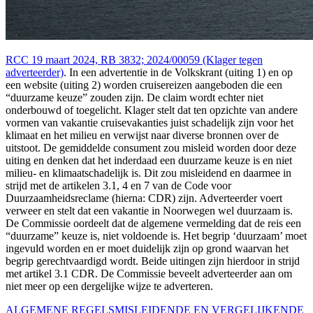
RCC 19 maart 2024, RB 3832; 2024/00059 (Klager tegen
adverteerder)
. In een advertentie in de Volkskrant (uiting 1) en op
een website (uiting 2) worden cruisereizen aangeboden die een
“duurzame keuze” zouden zijn. De claim wordt echter niet
onderbouwd of toegelicht. Klager stelt dat ten opzichte van andere
vormen van vakantie cruisevakanties juist schadelijk zijn voor het
klimaat en het milieu en verwijst naar diverse bronnen over de
uitstoot. De gemiddelde consument zou misleid worden door deze
uiting en denken dat het inderdaad een duurzame keuze is en niet
milieu- en klimaatschadelijk is. Dit zou misleidend en daarmee in
strijd met de artikelen 3.1, 4 en 7 van de Code voor
Duurzaamheidsreclame (hierna: CDR) zijn. Adverteerder voert
verweer en stelt dat een vakantie in Noorwegen wel duurzaam is.
De Commissie oordeelt dat de algemene vermelding dat de reis een
“duurzame” keuze is, niet voldoende is. Het begrip ‘duurzaam’ moet
ingevuld worden en er moet duidelijk zijn op grond waarvan het
begrip gerechtvaardigd wordt. Beide uitingen zijn hierdoor in strijd
met artikel 3.1 CDR. De Commissie beveelt adverteerder aan om
niet meer op een dergelijke wijze te adverteren.
ALGEMENE REGELS
MISLEIDENDE EN VERGELIJKENDE