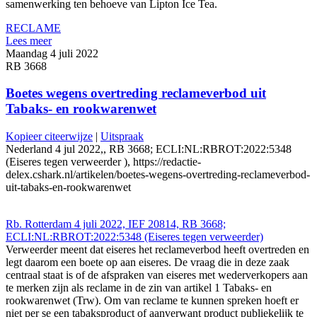
samenwerking ten behoeve van Lipton Ice Tea.
RECLAME
Lees meer
Maandag 4 juli 2022
RB 3668
Boetes wegens overtreding reclameverbod uit
Tabaks- en rookwarenwet
Kopieer citeerwijze
|
Uitspraak
Nederland 4 jul 2022,, RB 3668; ECLI:NL:RBROT:2022:5348
(Eiseres tegen verweerder ), https://redactie-
delex.cshark.nl/artikelen/boetes-wegens-overtreding-reclameverbod-
uit-tabaks-en-rookwarenwet
Rb. Rotterdam 4 juli 2022, IEF 20814, RB 3668;
ECLI:NL:RBROT:2022:5348 (Eiseres tegen verweerder)
Verweerder meent dat eiseres het reclameverbod heeft overtreden en
legt daarom een boete op aan eiseres. De vraag die in deze zaak
centraal staat is of de afspraken van eiseres met wederverkopers aan
te merken zijn als reclame in de zin van artikel 1 Tabaks- en
rookwarenwet (Trw). Om van reclame te kunnen spreken hoeft er
niet per se een tabaksproduct of aanverwant product publiekelijk te