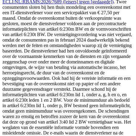
ECLI:NL:RBAMS:2026:7689 ([eisers] tegen [gedaagde])
. Twee
consumenten sloten bij hen thuis mondeling een overeenkomst met
een IT-dienstverlener voor een servicepakket van € 27,50 per
maand. Omdat de overeenkomst buiten de verkoopruimte was
gesloten, moest de dienstverlener voldoen aan de precontractuele
informatieplichten van artikel 6:230m BW en de vormvoorschriften
van artikel 6:230t BW. De vernietigingsvordering was niet verjaard,
omdat de consumenten pas in februari 2024 daadwerkelijk bekend
werden met de feiten en omstandigheden waarop zij de vernietiging
baseerden. De dienstverlener had hen onvoldoende geïnformeerd
over de voornaamste kenmerken van de diensten en zijn vergaande
zeggenschap over onder meer de domeinnamen en digitale
omgevingen, de wijze van betaling via automatische incasso, het
herroepingsrecht, de duur van de overeenkomst en de
opzeggingsvoorwaarden. Ook had hij de vereiste informatie en een
bevestiging van de overeenkomst niet op papier of een andere
duurzame gegevensdrager verstrekt. Daarmee schond hij de
informatieplichten van artikel 6:230m lid 1, onder a, g, h en o, en
artikel 6:230t leden 1 en 2 BW. Voor de minimumduur als bedoeld
in artikel 6:230m lid 1, onder p, BW bestond geen informatieplicht,
omdat geen minimumduur was overeengekomen. De schendingen
waren zo ernstig en betroffen zozeer de kern van de overeenkomst
dat deze op grond van artikel 3:40 lid 2 BW vernietigbaar was. Het
weglaten van de essentiële informatie vormde bovendien een
misleidende omissie. De e-mails waarin de dienstverlener na de