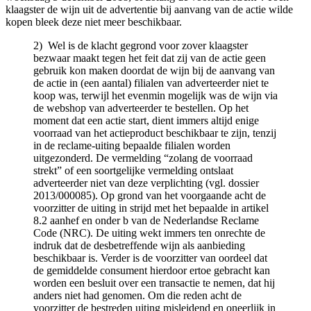
klaagster de wijn uit de advertentie bij aanvang van de actie wilde
kopen bleek deze niet meer beschikbaar.
2) Wel is de klacht gegrond voor zover klaagster
bezwaar maakt tegen het feit dat zij van de actie geen
gebruik kon maken doordat de wijn bij de aanvang van
de actie in (een aantal) filialen van adverteerder niet te
koop was, terwijl het evenmin mogelijk was de wijn via
de webshop van adverteerder te bestellen. Op het
moment dat een actie start, dient immers altijd enige
voorraad van het actieproduct beschikbaar te zijn, tenzij
in de reclame-uiting bepaalde filialen worden
uitgezonderd. De vermelding “zolang de voorraad
strekt” of een soortgelijke vermelding ontslaat
adverteerder niet van deze verplichting (vgl. dossier
2013/000085). Op grond van het voorgaande acht de
voorzitter de uiting in strijd met het bepaalde in artikel
8.2 aanhef en onder b van de Nederlandse Reclame
Code (NRC). De uiting wekt immers ten onrechte de
indruk dat de desbetreffende wijn als aanbieding
beschikbaar is. Verder is de voorzitter van oordeel dat
de gemiddelde consument hierdoor ertoe gebracht kan
worden een besluit over een transactie te nemen, dat hij
anders niet had genomen. Om die reden acht de
voorzitter de bestreden uiting misleidend en oneerlijk in