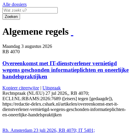
Alle dossiers
Zoeken
Algemene regels
Maandag 3 augustus 2026
RB 4070
Overeenkomst met IT-dienstverlener vernietigd
wegens geschonden informatieplichten en oneerlijke
handelspraktijken
Kopieer citeerwijze
|
Uitspraak
Rechtspraak (NL/EU) 27 jul 2026,, RB 4070;
ECLI:NL:RBAMS:2026:7689 ([eisers] tegen [gedaagde]),
https://redactie-delex.cshark.nl/artikelen/overeenkomst-met-it-
dienstverlener-vernietigd-wegens-geschonden-informatieplichten-
en-oneerlijke-handelspraktijken
Rb. Amsterdam 23 juli 2026, RB 4070; IT 5401;