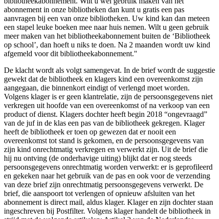
bibliotheekabonnement. Wilt u wel gebruik maken van het
abonnement in onze bibliotheken dan kunt u gratis een pas
aanvragen bij een van onze bibliotheken. Uw kind kan dan meteen
een stapel leuke boeken mee naar huis nemen. Wilt u geen gebruik
meer maken van het bibliotheekabonnement buiten de ‘Bibliotheek
op school’, dan hoeft u niks te doen. Na 2 maanden wordt uw kind
afgemeld voor dit bibliotheekabonnement."
De klacht wordt als volgt samengevat. In de brief wordt de suggestie
gewekt dat de bibliotheek en klagers kind een overeenkomst zijn
aangegaan, die binnenkort eindigt of verlengd moet worden.
Volgens klager is er geen klantrelatie, zijn de persoonsgegevens niet
verkregen uit hoofde van een overeenkomst of na verkoop van een
product of dienst. Klagers dochter heeft begin 2018 “ongevraagd”
van de juf in de klas een pas van de bibliotheek gekregen. Klager
heeft de bibliotheek er toen op gewezen dat er nooit een
overeenkomst tot stand is gekomen, en de persoonsgegevens van
zijn kind onrechtmatig verkregen en verwerkt zijn. Uit de brief die
hij nu ontving (de onderhavige uiting) blijkt dat er nog steeds
persoonsgegevens onrechtmatig worden verwerkt: er is geprofileerd
en gekeken naar het gebruik van de pas en ook voor de verzending
van deze brief zijn onrechtmatig persoonsgegevens verwerkt. De
brief, die aanspoort tot verlengen of opnieuw afsluiten van het
abonnement is direct mail, aldus klager. Klager en zijn dochter staan
ingeschreven bij Postfilter. Volgens klager handelt de bibliotheek in