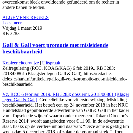
overeenkomst bleek onvoldoende gefundeerd om de rechter in
andere banen te leiden.
ALGEMENE REGELS
Lees meer
Vrijdag 1 maart 2019
RB 3283
Gall & Gall voert promotie met misleidende
beschikbaarheid
Kopieer citeerwijze
|
Uitspraak
Zelfregulering (RCC, KOAG/KAG) 6 feb 2019,, RB 3283;
2018/00861 (Klaagster tegen Gall & Gall), https://redactie-
delex.cshark.nl/artikelen/gall-gall-voert-promotie-met-misleidende-
beschikbaarheid
Vz. RCC 6 februari 2019, RB 3283; dossiernr. 2018/00861 (Klager
tegen Gall & Gall)
. Gedeeltelijke voorzitterstoewijzing. Misleiding
beschikbaarheid. Het betreft een op 24 november 2018 in het NRC
Handelsblad gepubliceerde advertentie van Gall & Gall in het kader
van ‘Topselectie wijnen’ waarin onder meer een ‘Tokara Director’s
Reserve 2014’ wordt aangeboden voor € 11,99. In de advertentie
staat, haaks op de verdere inhoud daarvan: “Deze actie is geldig t/m
woensdag 5 december 2018, of zolang de voorraad strekt”. Toen