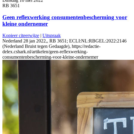
Dinsdag 10 mei 2022
RB 3651
Geen reflexwerking consumentenbescherming voor
kleine ondernemer
Kopieer citeerwijze
|
Uitspraak
Nederland 28 jan 2022,, RB 3651; ECLI:NL:RBGEL:2022:2146
(Nederland Bruist tegen Gedaagde), https://redactie-
delex.cshark.nl/artikelen/geen-reflexwerking-
consumentenbescherming-voor-kleine-ondernemer