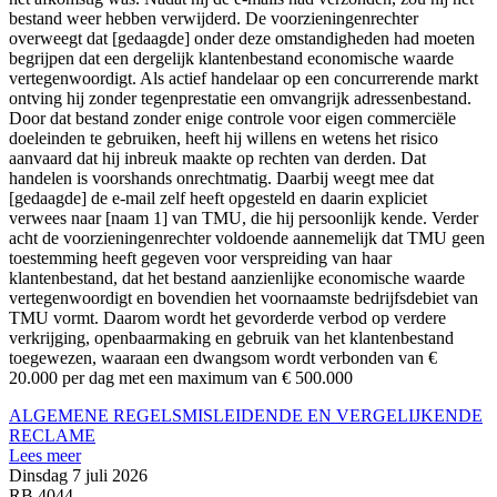
bestand weer hebben verwijderd. De voorzieningenrechter
overweegt dat [gedaagde] onder deze omstandigheden had moeten
begrijpen dat een dergelijk klantenbestand economische waarde
vertegenwoordigt. Als actief handelaar op een concurrerende markt
ontving hij zonder tegenprestatie een omvangrijk adressenbestand.
Door dat bestand zonder enige controle voor eigen commerciële
doeleinden te gebruiken, heeft hij willens en wetens het risico
aanvaard dat hij inbreuk maakte op rechten van derden. Dat
handelen is voorshands onrechtmatig. Daarbij weegt mee dat
[gedaagde] de e-mail zelf heeft opgesteld en daarin expliciet
verwees naar [naam 1] van TMU, die hij persoonlijk kende. Verder
acht de voorzieningenrechter voldoende aannemelijk dat TMU geen
toestemming heeft gegeven voor verspreiding van haar
klantenbestand, dat het bestand aanzienlijke economische waarde
vertegenwoordigt en bovendien het voornaamste bedrijfsdebiet van
TMU vormt. Daarom wordt het gevorderde verbod op verdere
verkrijging, openbaarmaking en gebruik van het klantenbestand
toegewezen, waaraan een dwangsom wordt verbonden van €
20.000 per dag met een maximum van € 500.000
ALGEMENE REGELS
MISLEIDENDE EN VERGELIJKENDE
RECLAME
Lees meer
Dinsdag 7 juli 2026
RB 4044