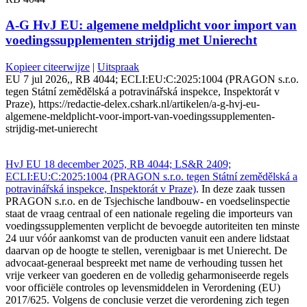
A-G HvJ EU: algemene meldplicht voor import van
voedingssupplementen strijdig met Unierecht
Kopieer citeerwijze
|
Uitspraak
EU 7 jul 2026,, RB 4044; ECLI:EU:C:2025:1004 (PRAGON s.r.o.
tegen Státní zemědělská a potravinářská inspekce, Inspektorát v
Praze), https://redactie-delex.cshark.nl/artikelen/a-g-hvj-eu-
algemene-meldplicht-voor-import-van-voedingssupplementen-
strijdig-met-unierecht
HvJ EU 18 december 2025, RB 4044; LS&R 2409;
ECLI:EU:C:2025:1004 (PRAGON s.r.o. tegen Státní zemědělská a
potravinářská inspekce, Inspektorát v Praze)
. In deze zaak tussen
PRAGON s.r.o. en de Tsjechische landbouw- en voedselinspectie
staat de vraag centraal of een nationale regeling die importeurs van
voedingssupplementen verplicht de bevoegde autoriteiten ten minste
24 uur vóór aankomst van de producten vanuit een andere lidstaat
daarvan op de hoogte te stellen, verenigbaar is met Unierecht. De
advocaat-generaal bespreekt met name de verhouding tussen het
vrije verkeer van goederen en de volledig geharmoniseerde regels
voor officiële controles op levensmiddelen in Verordening (EU)
2017/625. Volgens de conclusie verzet die verordening zich tegen