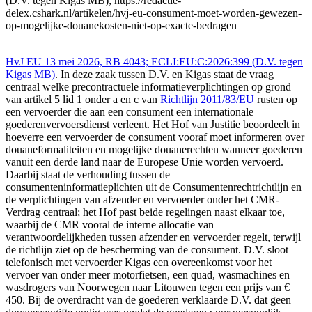
(D.V. tegen Kigas MB), https://redactie-
delex.cshark.nl/artikelen/hvj-eu-consument-moet-worden-gewezen-
op-mogelijke-douanekosten-niet-op-exacte-bedragen
HvJ EU 13 mei 2026, RB 4043; ECLI:EU:C:2026:399 (D.V. tegen
Kigas MB)
. In deze zaak tussen D.V. en Kigas staat de vraag
centraal welke precontractuele informatieverplichtingen op grond
van artikel 5 lid 1 onder a en c van
Richtlijn 2011/83/EU
rusten op
een vervoerder die aan een consument een internationale
goederenvervoersdienst verleent. Het Hof van Justitie beoordeelt in
hoeverre een vervoerder de consument vooraf moet informeren over
douaneformaliteiten en mogelijke douanerechten wanneer goederen
vanuit een derde land naar de Europese Unie worden vervoerd.
Daarbij staat de verhouding tussen de
consumenteninformatieplichten uit de Consumentenrechtrichtlijn en
de verplichtingen van afzender en vervoerder onder het CMR-
Verdrag centraal; het Hof past beide regelingen naast elkaar toe,
waarbij de CMR vooral de interne allocatie van
verantwoordelijkheden tussen afzender en vervoerder regelt, terwijl
de richtlijn ziet op de bescherming van de consument. D.V. sloot
telefonisch met vervoerder Kigas een overeenkomst voor het
vervoer van onder meer motorfietsen, een quad, wasmachines en
wasdrogers van Noorwegen naar Litouwen tegen een prijs van €
450. Bij de overdracht van de goederen verklaarde D.V. dat geen