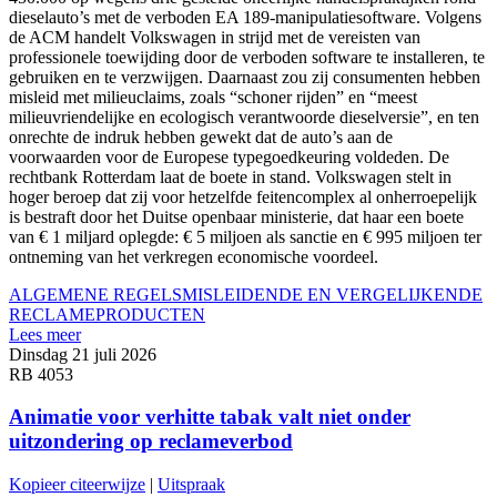
dieselauto’s met de verboden EA 189-manipulatiesoftware. Volgens
de ACM handelt Volkswagen in strijd met de vereisten van
professionele toewijding door de verboden software te installeren, te
gebruiken en te verzwijgen. Daarnaast zou zij consumenten hebben
misleid met milieuclaims, zoals “schoner rijden” en “meest
milieuvriendelijke en ecologisch verantwoorde dieselversie”, en ten
onrechte de indruk hebben gewekt dat de auto’s aan de
voorwaarden voor de Europese typegoedkeuring voldeden. De
rechtbank Rotterdam laat de boete in stand. Volkswagen stelt in
hoger beroep dat zij voor hetzelfde feitencomplex al onherroepelijk
is bestraft door het Duitse openbaar ministerie, dat haar een boete
van € 1 miljard oplegde: € 5 miljoen als sanctie en € 995 miljoen ter
ontneming van het verkregen economische voordeel.
ALGEMENE REGELS
MISLEIDENDE EN VERGELIJKENDE
RECLAME
PRODUCTEN
Lees meer
Dinsdag 21 juli 2026
RB 4053
Animatie voor verhitte tabak valt niet onder
uitzondering op reclameverbod
Kopieer citeerwijze
|
Uitspraak