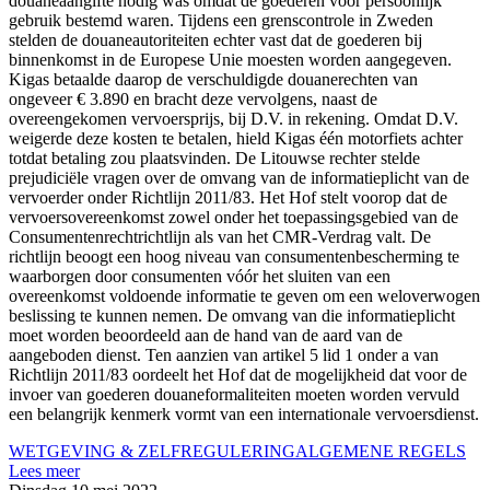
douaneaangifte nodig was omdat de goederen voor persoonlijk
gebruik bestemd waren. Tijdens een grenscontrole in Zweden
stelden de douaneautoriteiten echter vast dat de goederen bij
binnenkomst in de Europese Unie moesten worden aangegeven.
Kigas betaalde daarop de verschuldigde douanerechten van
ongeveer € 3.890 en bracht deze vervolgens, naast de
overeengekomen vervoersprijs, bij D.V. in rekening. Omdat D.V.
weigerde deze kosten te betalen, hield Kigas één motorfiets achter
totdat betaling zou plaatsvinden. De Litouwse rechter stelde
prejudiciële vragen over de omvang van de informatieplicht van de
vervoerder onder Richtlijn 2011/83. Het Hof stelt voorop dat de
vervoersovereenkomst zowel onder het toepassingsgebied van de
Consumentenrechtrichtlijn als van het CMR-Verdrag valt. De
richtlijn beoogt een hoog niveau van consumentenbescherming te
waarborgen door consumenten vóór het sluiten van een
overeenkomst voldoende informatie te geven om een weloverwogen
beslissing te kunnen nemen. De omvang van die informatieplicht
moet worden beoordeeld aan de hand van de aard van de
aangeboden dienst. Ten aanzien van artikel 5 lid 1 onder a van
Richtlijn 2011/83 oordeelt het Hof dat de mogelijkheid dat voor de
invoer van goederen douaneformaliteiten moeten worden vervuld
een belangrijk kenmerk vormt van een internationale vervoersdienst.
WETGEVING & ZELFREGULERING
ALGEMENE REGELS
Lees meer