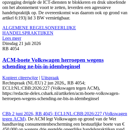
opzegging dreigde de ICT-diensten te blokkeren en druk uitoefende
om het abonnement voort te zetten, leverden een agressieve
handelspraktijk op. De overeenkomst was daarom ook op grond van
artikel 6:193j lid 3 BW vernietigbaar.
ALGEMENE REGELS
ONEERLIJKE
HANDELSPRAKTIJKEN
Lees meer
Dinsdag 21 juli 2026
RB 4054
ACM-boete Volkswagen herroepen wegens
schending ne-bis-in-idembeginsel
Kopieer citeerwijze
|
Uitspraak
Rechtspraak (NL/EU) 2 jun 2026,, RB 4054;
ECLI:NL:CBB:2026:227 (Volkswagen tegen ACM),
https://redactie-delex.cshark.nl/artikelen/acm-boete-volkswagen-
herroepen-wegens-schending-ne-bis-in-idembeginsel
CBb 2 juni 2026, RB 4045; ECLI:NL:CBB:2026:227 (Volkswagen
tegen ACM)
. De ACM legt Volkswagen op grond van de Wet
handhaving consumentenbescherming een bestuurlijke boete van €
450.000 op wegens drie gestelde oneerlijke handelspraktijken rond