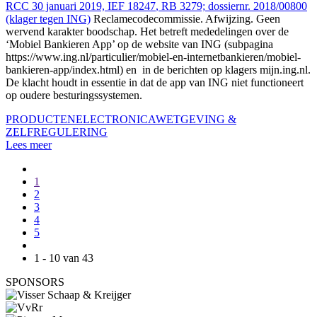
RCC 30 januari 2019, IEF
18247
, RB 3279; dossiernr. 2018/00800
(klager tegen ING)
Reclamecodecommissie. Afwijzing. Geen
wervend karakter boodschap. Het betreft mededelingen over de
‘Mobiel Bankieren App’ op de website van ING (subpagina
https://www.ing.nl/particulier/mobiel-en-internetbankieren/mobiel-
bankieren-app/index.html) en in de berichten op klagers mijn.ing.nl.
De klacht houdt in essentie in dat de app van ING niet functioneert
op oudere besturingssystemen.
PRODUCTEN
ELECTRONICA
WETGEVING &
ZELFREGULERING
Lees meer
1
2
3
4
5
1 - 10 van 43
SPONSORS