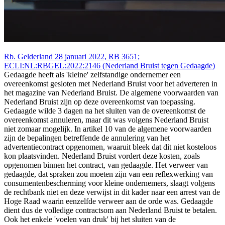
Rb. Gelderland 28 januari 2022, RB 3651;
ECLI:NL:RBGEL:2022:2146 (Nederland Bruist tegen Gedaagde)
Gedaagde heeft als 'kleine' zelfstandige ondernemer een
overeenkomst gesloten met Nederland Bruist voor het adverteren in
het magazine van Nederland Bruist. De algemene voorwaarden van
Nederland Bruist zijn op deze overeenkomst van toepassing.
Gedaagde wilde 3 dagen na het sluiten van de overeenkomst de
overeenkomst annuleren, maar dit was volgens Nederland Bruist
niet zomaar mogelijk. In artikel 10 van de algemene voorwaarden
zijn de bepalingen betreffende de annulering van het
advertentiecontract opgenomen, waaruit bleek dat dit niet kosteloos
kon plaatsvinden. Nederland Bruist vordert deze kosten, zoals
opgenomen binnen het contract, van gedaagde. Het verweer van
gedaagde, dat spraken zou moeten zijn van een reflexwerking van
consumentenbescherming voor kleine ondernemers, slaagt volgens
de rechtbank niet en deze verwijst in dit kader naar een arrest van de
Hoge Raad waarin eenzelfde verweer aan de orde was. Gedaagde
dient dus de volledige contractsom aan Nederland Bruist te betalen.
Ook het enkele 'voelen van druk' bij het sluiten van de