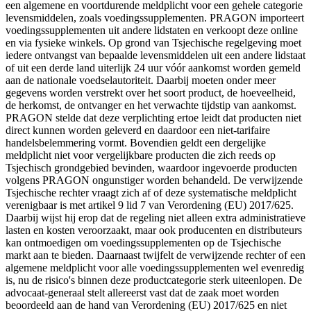
een algemene en voortdurende meldplicht voor een gehele categorie
levensmiddelen, zoals voedingssupplementen. PRAGON importeert
voedingssupplementen uit andere lidstaten en verkoopt deze online
en via fysieke winkels. Op grond van Tsjechische regelgeving moet
iedere ontvangst van bepaalde levensmiddelen uit een andere lidstaat
of uit een derde land uiterlijk 24 uur vóór aankomst worden gemeld
aan de nationale voedselautoriteit. Daarbij moeten onder meer
gegevens worden verstrekt over het soort product, de hoeveelheid,
de herkomst, de ontvanger en het verwachte tijdstip van aankomst.
PRAGON stelde dat deze verplichting ertoe leidt dat producten niet
direct kunnen worden geleverd en daardoor een niet-tarifaire
handelsbelemmering vormt. Bovendien geldt een dergelijke
meldplicht niet voor vergelijkbare producten die zich reeds op
Tsjechisch grondgebied bevinden, waardoor ingevoerde producten
volgens PRAGON ongunstiger worden behandeld. De verwijzende
Tsjechische rechter vraagt zich af of deze systematische meldplicht
verenigbaar is met artikel 9 lid 7 van Verordening (EU) 2017/625.
Daarbij wijst hij erop dat de regeling niet alleen extra administratieve
lasten en kosten veroorzaakt, maar ook producenten en distributeurs
kan ontmoedigen om voedingssupplementen op de Tsjechische
markt aan te bieden. Daarnaast twijfelt de verwijzende rechter of een
algemene meldplicht voor alle voedingssupplementen wel evenredig
is, nu de risico's binnen deze productcategorie sterk uiteenlopen. De
advocaat-generaal stelt allereerst vast dat de zaak moet worden
beoordeeld aan de hand van Verordening (EU) 2017/625 en niet