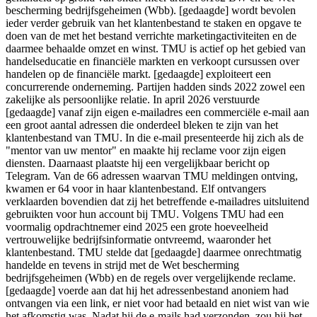
bescherming bedrijfsgeheimen (Wbb). [gedaagde] wordt bevolen
ieder verder gebruik van het klantenbestand te staken en opgave te
doen van de met het bestand verrichte marketingactiviteiten en de
daarmee behaalde omzet en winst. TMU is actief op het gebied van
handelseducatie en financiële markten en verkoopt cursussen over
handelen op de financiële markt. [gedaagde] exploiteert een
concurrerende onderneming. Partijen hadden sinds 2022 zowel een
zakelijke als persoonlijke relatie. In april 2026 verstuurde
[gedaagde] vanaf zijn eigen e-mailadres een commerciële e-mail aan
een groot aantal adressen die onderdeel bleken te zijn van het
klantenbestand van TMU. In die e-mail presenteerde hij zich als de
"mentor van uw mentor" en maakte hij reclame voor zijn eigen
diensten. Daarnaast plaatste hij een vergelijkbaar bericht op
Telegram. Van de 66 adressen waarvan TMU meldingen ontving,
kwamen er 64 voor in haar klantenbestand. Elf ontvangers
verklaarden bovendien dat zij het betreffende e-mailadres uitsluitend
gebruikten voor hun account bij TMU. Volgens TMU had een
voormalig opdrachtnemer eind 2025 een grote hoeveelheid
vertrouwelijke bedrijfsinformatie ontvreemd, waaronder het
klantenbestand. TMU stelde dat [gedaagde] daarmee onrechtmatig
handelde en tevens in strijd met de Wet bescherming
bedrijfsgeheimen (Wbb) en de regels over vergelijkende reclame.
[gedaagde] voerde aan dat hij het adressenbestand anoniem had
ontvangen via een link, er niet voor had betaald en niet wist van wie
het afkomstig was. Nadat hij de e-mails had verzonden, zou hij het