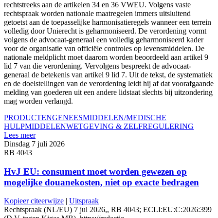
rechtstreeks aan de artikelen 34 en 36 VWEU. Volgens vaste
rechtspraak worden nationale maatregelen immers uitsluitend
getoetst aan de toepasselijke harmonisatieregels wanneer een terrein
volledig door Unierecht is geharmoniseerd. De verordening vormt
volgens de advocaat-generaal een volledig geharmoniseerd kader
voor de organisatie van officiële controles op levensmiddelen. De
nationale meldplicht moet daarom worden beoordeeld aan artikel 9
lid 7 van die verordening. Vervolgens bespreekt de advocaat-
generaal de betekenis van artikel 9 lid 7. Uit de tekst, de systematiek
en de doelstellingen van de verordening leidt hij af dat voorafgaande
melding van goederen uit een andere lidstaat slechts bij uitzondering
mag worden verlangd.
PRODUCTEN
GENEESMIDDELEN/MEDISCHE
HULPMIDDELEN
WETGEVING & ZELFREGULERING
Lees meer
Dinsdag 7 juli 2026
RB 4043
HvJ EU: consument moet worden gewezen op
mogelijke douanekosten, niet op exacte bedragen
Kopieer citeerwijze
|
Uitspraak
Rechtspraak (NL/EU) 7 jul 2026,, RB 4043; ECLI:EU:C:2026:399