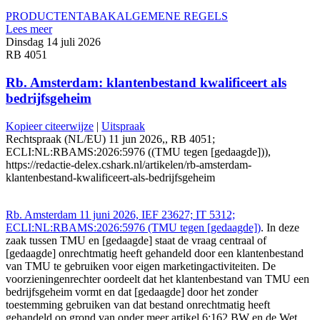
PRODUCTEN
TABAK
ALGEMENE REGELS
Lees meer
Dinsdag 14 juli 2026
RB 4051
Rb. Amsterdam: klantenbestand kwalificeert als
bedrijfsgeheim
Kopieer citeerwijze
|
Uitspraak
Rechtspraak (NL/EU) 11 jun 2026,, RB 4051;
ECLI:NL:RBAMS:2026:5976 ((TMU tegen [gedaagde])),
https://redactie-delex.cshark.nl/artikelen/rb-amsterdam-
klantenbestand-kwalificeert-als-bedrijfsgeheim
Rb. Amsterdam 11 juni 2026, IEF 23627; IT 5312;
ECLI:NL:RBAMS:2026:5976 (TMU tegen [gedaagde])
. In deze
zaak tussen TMU en [gedaagde] staat de vraag centraal of
[gedaagde] onrechtmatig heeft gehandeld door een klantenbestand
van TMU te gebruiken voor eigen marketingactiviteiten. De
voorzieningenrechter oordeelt dat het klantenbestand van TMU een
bedrijfsgeheim vormt en dat [gedaagde] door het zonder
toestemming gebruiken van dat bestand onrechtmatig heeft
gehandeld op grond van onder meer artikel 6:162 BW en de Wet