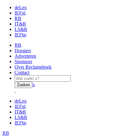
deLex
IEFnl
RB
IT&R
LS&R
IEFbe
RB
Dossiers
Adverteren
Sponsors
Over Reclameboek
Contact
x
Zoeken
deLex
IEFnl
IT&R
LS&R
IEFbe
RB