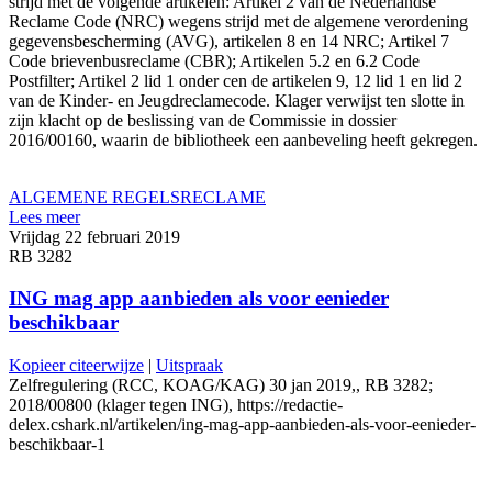
strijd met de volgende artikelen: Artikel 2 van de Nederlandse
Reclame Code (NRC) wegens strijd met de algemene verordening
gegevensbescherming (AVG), artikelen 8 en 14 NRC; Artikel 7
Code brievenbusreclame (CBR); Artikelen 5.2 en 6.2 Code
Postfilter; Artikel 2 lid 1 onder cen de artikelen 9, 12 lid 1 en lid 2
van de Kinder- en Jeugdreclamecode. Klager verwijst ten slotte in
zijn klacht op de beslissing van de Commissie in dossier
2016/00160, waarin de bibliotheek een aanbeveling heeft gekregen.
ALGEMENE REGELS
RECLAME
Lees meer
Vrijdag 22 februari 2019
RB 3282
ING mag app aanbieden als voor eenieder
beschikbaar
Kopieer citeerwijze
|
Uitspraak
Zelfregulering (RCC, KOAG/KAG) 30 jan 2019,, RB 3282;
2018/00800 (klager tegen ING), https://redactie-
delex.cshark.nl/artikelen/ing-mag-app-aanbieden-als-voor-eenieder-
beschikbaar-1