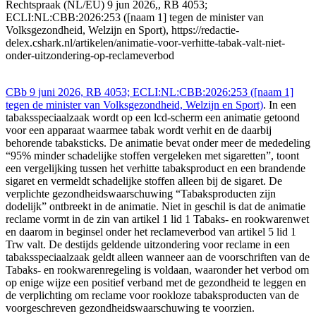
Rechtspraak (NL/EU) 9 jun 2026,, RB 4053;
ECLI:NL:CBB:2026:253 ([naam 1] tegen de minister van
Volksgezondheid, Welzijn en Sport), https://redactie-
delex.cshark.nl/artikelen/animatie-voor-verhitte-tabak-valt-niet-
onder-uitzondering-op-reclameverbod
CBb 9 juni 2026, RB 4053; ECLI:NL:CBB:2026:253 ([naam 1]
tegen de minister van Volksgezondheid, Welzijn en Sport)
. In een
tabaksspeciaalzaak wordt op een lcd-scherm een animatie getoond
voor een apparaat waarmee tabak wordt verhit en de daarbij
behorende tabaksticks. De animatie bevat onder meer de mededeling
“95% minder schadelijke stoffen vergeleken met sigaretten”, toont
een vergelijking tussen het verhitte tabaksproduct en een brandende
sigaret en vermeldt schadelijke stoffen alleen bij de sigaret. De
verplichte gezondheidswaarschuwing “Tabaksproducten zijn
dodelijk” ontbreekt in de animatie. Niet in geschil is dat de animatie
reclame vormt in de zin van artikel 1 lid 1 Tabaks- en rookwarenwet
en daarom in beginsel onder het reclameverbod van artikel 5 lid 1
Trw valt. De destijds geldende uitzondering voor reclame in een
tabaksspeciaalzaak geldt alleen wanneer aan de voorschriften van de
Tabaks- en rookwarenregeling is voldaan, waaronder het verbod om
op enige wijze een positief verband met de gezondheid te leggen en
de verplichting om reclame voor rookloze tabaksproducten van de
voorgeschreven gezondheidswaarschuwing te voorzien.