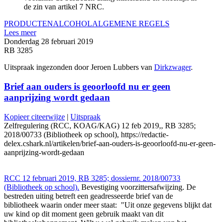
de zin van artikel 7 NRC.
PRODUCTEN
ALCOHOL
ALGEMENE REGELS
Lees meer
Donderdag 28 februari 2019
RB 3285
Uitspraak ingezonden door Jeroen Lubbers van
Dirkzwager
.
Brief aan ouders is geoorloofd nu er geen
aanprijzing wordt gedaan
Kopieer citeerwijze
|
Uitspraak
Zelfregulering (RCC, KOAG/KAG) 12 feb 2019,, RB 3285;
2018/00733 (Bibliotheek op school), https://redactie-
delex.cshark.nl/artikelen/brief-aan-ouders-is-geoorloofd-nu-er-geen-
aanprijzing-wordt-gedaan
RCC 12 februari 2019, RB 3285; dossiernr. 2018/00733
(Bibliotheek op school).
Bevestiging voorzittersafwijzing. De
bestreden uiting betreft een geadresseerde brief van de
bibliotheek waarin onder meer staat: "Uit onze gegevens blijkt dat
uw kind op dit moment geen gebruik maakt van dit