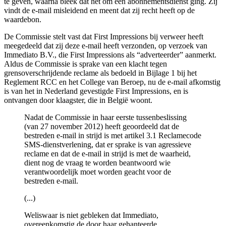
te geven, waarna bleek dat het om een abonnementsdienst ging. Zij
vindt de e-mail misleidend en meent dat zij recht heeft op de
waardebon.
De Commissie stelt vast dat First Impressions bij verweer heeft
meegedeeld dat zij deze e-mail heeft verzonden, op verzoek van
Immediato B.V., die First Impressions als “adverteerder” aanmerkt.
Aldus de Commissie is sprake van een klacht tegen
grensoverschrijdende reclame als bedoeld in Bijlage 1 bij het
Reglement RCC en het College van Beroep, nu de e-mail afkomstig
is van het in Nederland gevestigde First Impressions, en is
ontvangen door klaagster, die in België woont.
Nadat de Commissie in haar eerste tussenbeslissing
(van 27 november 2012) heeft geoordeeld dat de
bestreden e-mail in strijd is met artikel 3.1 Reclamecode
SMS-dienstverlening, dat er sprake is van agressieve
reclame en dat de e-mail in strijd is met de waarheid,
dient nog de vraag te worden beantwoord wie
verantwoordelijk moet worden geacht voor de
bestreden e-mail.
(...)
Weliswaar is niet gebleken dat Immediato,
overeenkomstig de door haar gehanteerde