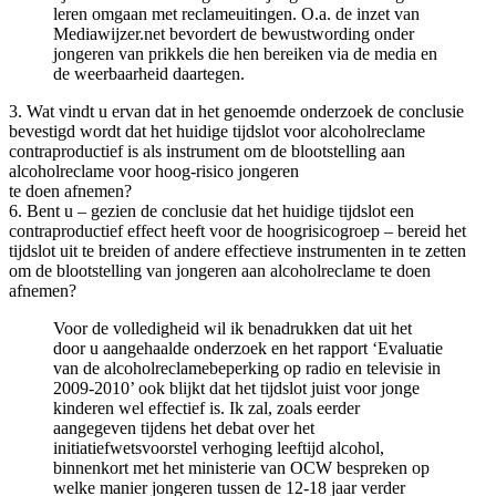
leren omgaan met reclameuitingen. O.a. de inzet van
Mediawijzer.net bevordert de bewustwording onder
jongeren van prikkels die hen bereiken via de media en
de weerbaarheid daartegen.
3. Wat vindt u ervan dat in het genoemde onderzoek de conclusie
bevestigd wordt dat het huidige tijdslot voor alcoholreclame
contraproductief is als instrument om de blootstelling aan
alcoholreclame voor hoog-risico jongeren
te doen afnemen?
6. Bent u – gezien de conclusie dat het huidige tijdslot een
contraproductief effect heeft voor de hoogrisicogroep – bereid het
tijdslot uit te breiden of andere effectieve instrumenten in te zetten
om de blootstelling van jongeren aan alcoholreclame te doen
afnemen?
Voor de volledigheid wil ik benadrukken dat uit het
door u aangehaalde onderzoek en het rapport ‘Evaluatie
van de alcoholreclamebeperking op radio en televisie in
2009-2010’ ook blijkt dat het tijdslot juist voor jonge
kinderen wel effectief is. Ik zal, zoals eerder
aangegeven tijdens het debat over het
initiatiefwetsvoorstel verhoging leeftijd alcohol,
binnenkort met het ministerie van OCW bespreken op
welke manier jongeren tussen de 12-18 jaar verder