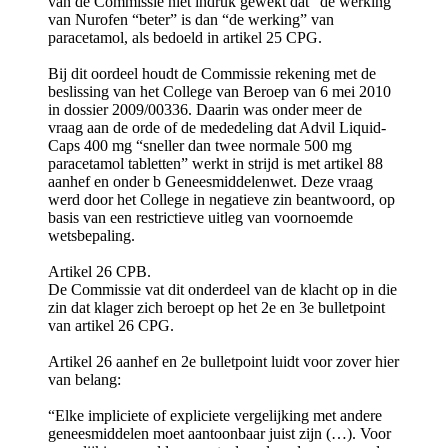
van de Commissie niet indruk gewekt dat “de werking”
van Nurofen “beter” is dan “de werking” van
paracetamol, als bedoeld in artikel 25 CPG.
Bij dit oordeel houdt de Commissie rekening met de
beslissing van het College van Beroep van 6 mei 2010
in dossier 2009/00336. Daarin was onder meer de
vraag aan de orde of de mededeling dat Advil Liquid-
Caps 400 mg “sneller dan twee normale 500 mg
paracetamol tabletten” werkt in strijd is met artikel 88
aanhef en onder b Geneesmiddelenwet. Deze vraag
werd door het College in negatieve zin beantwoord, op
basis van een restrictieve uitleg van voornoemde
wetsbepaling.
Artikel 26 CPB.
De Commissie vat dit onderdeel van de klacht op in die
zin dat klager zich beroept op het 2e en 3e bulletpoint
van artikel 26 CPG.
Artikel 26 aanhef en 2e bulletpoint luidt voor zover hier
van belang:
“Elke impliciete of expliciete vergelijking met andere
geneesmiddelen moet aantoonbaar juist zijn (…). Voor