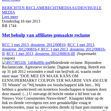
BERICHTEN RECLAMERECHT
MEDIA
AUDIOVISUELE
MEDIA
Lees meer
Donderdag 16 mei 2013
RB 1744
Met behulp van affiliates gemaakte reclame
RCC 1 mei 2013, dossiernr. 2012/00816
;
RCC 1 mei 2013,
dossiernr. 2012/00816-
I;
RCC 1 mei 2013, dossiernr. 2012/00816-
II
;
RCC 1 mei 2013, dossiernr. 2012/00816-III
(Supermarkt
coupon)
Misleidende reclame. Bijzondere
Reclamecode. Agressieve reclame. Digitale marketing. Betreft een
op 31 juli 2012 verzonden e-mail van be@n4c.nl, waarin onder
meer staat: ''DOE MEE EN MAAK KANS OM
EENSUPERMARKT COUPON TER WAARDE VAN 450 EUR
TE Winnen'' en ''Wij betalen uw boodschappen! klik hier... Wij
hebben u geselecteerd om kosteloos boodschappen te kunnen doen
deze maand. (...) U ontvangt dit bericht omdat u lid bent van de
Nieuws Voor Consumenten Nieuwsbrief''. Klaagster klikte op de
link en diende vervolgens een zeer gemakkelijke vraag te
beantwoorden, maar na antwoorden diende zij haar gsm nummer op