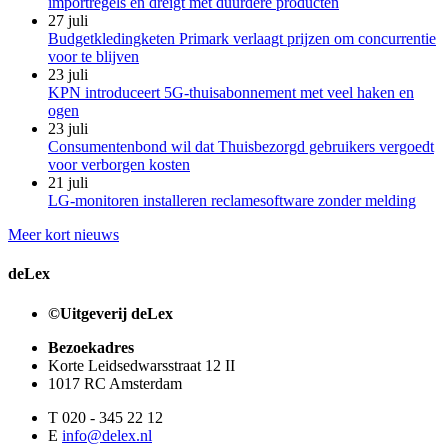
importregels en dreigt met duurdere producten
27 juli
Budgetkledingketen Primark verlaagt prijzen om concurrentie
voor te blijven
23 juli
KPN introduceert 5G-thuisabonnement met veel haken en
ogen
23 juli
Consumentenbond wil dat Thuisbezorgd gebruikers vergoedt
voor verborgen kosten
21 juli
LG-monitoren installeren reclamesoftware zonder melding
Meer kort nieuws
deLex
©Uitgeverij deLex
Bezoekadres
Korte Leidsedwarsstraat 12 II
1017 RC Amsterdam
T 020 - 345 22 12
E
info@delex.nl