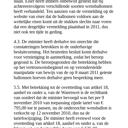
staan. Eiser heeft immers onbetwist gesteld dat hij
achtereenvolgens verschillende soorten wensballonnen
heeft verhandeld. Ten aanzien van de vermelding op de
website van eiser dat de ballonnen voldoen aan de
wettelijke eisen komt uit de stukken slechts naar voren
dat een dergelijke vermelding plaatshad in 2011, dus
niet ook ten tijde in geding.
4.3. De minister heeft derhalve ten onrechte die
constateringen betrokken in de onderhavige
besluitvorming. Het bestreden besluit komt derhalve
voor vernietiging in aanmerking, zodat het beroep
gegrond is. De beroepsgronden die betrekking hebben
op het vertrouwensbeginsel en op veronderstelde
manipulatie van bewijs van de op 8 maart 2011 geteste
ballonnen hoeven derhalve geen bespreking meer.
5.5. Met betrekking tot de overtreding van artikel 18,
aanhef en onder a, van de Warenwet is de rechtbank
van oordeel dat de minister bevoegd was het per 9
november 2010 van toepassing zijnde tarief van €
795,00 toe te passen, nu de onderzochte wensballon is
verkocht op 12 november 2010, dus na de
tariefswijziging. De minister heeft evenwel voor de
overtreding van artikel 18, aanhef en onder a, van de