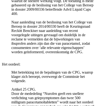
waaruit de snellere werking volgt. De toelating is mede
gebaseerd op de beslissing van het College van Beroep
in dossier 2009/00336 betreffende Advil Liquid Caps
400.
Naar aanleiding van de beslissing van het College van
Beroep in dossier 2014/00330 heeft de Keuringsraad
Reckitt Benckiser naar aanleiding van recent
voorgelegde uitingen gevraagd om duidelijk in de
reclame te vermelden dat de bijwerkingen van
ibuprofen anders zijn dan die van paracetamol, zodat
consumenten over ‘alle relevante eigenschappen’
worden geïnformeerd, overeenkomstig de CPG.
Het oordeel:
Met betrekking tot de bepalingen van de CPG, waarop
klager zich beroept, overweegt de Commissie het
volgende.
Artikel 25 CPG.
Door de mededeling “Nurofen geeft een snellere
verlichting van griepsymptomen dan twee 500
milligram paracetamoltabletten” wordt naar het oordeel