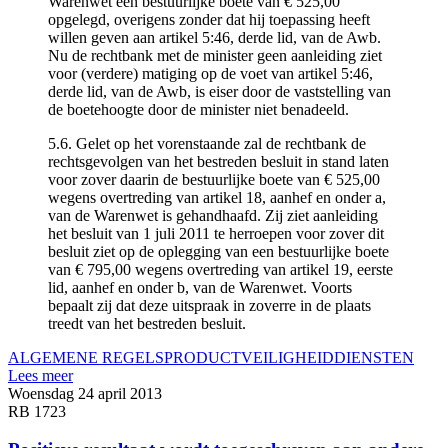
Warenwet een bestuurlijke boete van € 525,00
opgelegd, overigens zonder dat hij toepassing heeft
willen geven aan artikel 5:46, derde lid, van de Awb.
Nu de rechtbank met de minister geen aanleiding ziet
voor (verdere) matiging op de voet van artikel 5:46,
derde lid, van de Awb, is eiser door de vaststelling van
de boetehoogte door de minister niet benadeeld.
5.6. Gelet op het vorenstaande zal de rechtbank de
rechtsgevolgen van het bestreden besluit in stand laten
voor zover daarin de bestuurlijke boete van € 525,00
wegens overtreding van artikel 18, aanhef en onder a,
van de Warenwet is gehandhaafd. Zij ziet aanleiding
het besluit van 1 juli 2011 te herroepen voor zover dit
besluit ziet op de oplegging van een bestuurlijke boete
van € 795,00 wegens overtreding van artikel 19, eerste
lid, aanhef en onder b, van de Warenwet. Voorts
bepaalt zij dat deze uitspraak in zoverre in de plaats
treedt van het bestreden besluit.
ALGEMENE REGELS
PRODUCTVEILIGHEID
DIENSTEN
Lees meer
Woensdag 24 april 2013
RB 1723