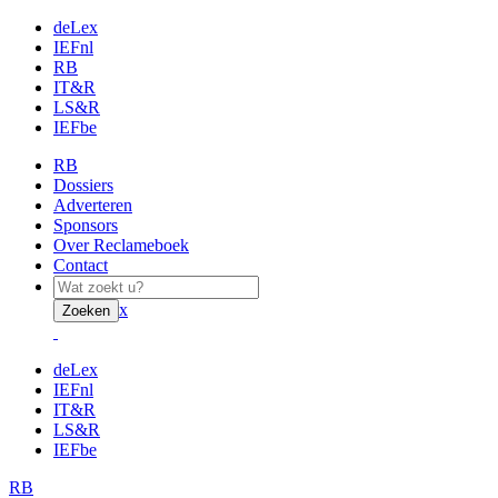
deLex
IEFnl
RB
IT&R
LS&R
IEFbe
RB
Dossiers
Adverteren
Sponsors
Over Reclameboek
Contact
x
Zoeken
deLex
IEFnl
IT&R
LS&R
IEFbe
RB