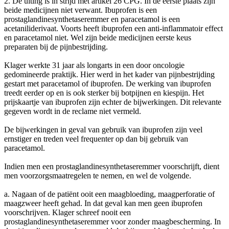
2. De uiting is in strijd met artikel 26 CPG. In de eerste plaats zijn
beide medicijnen niet verwant. Ibuprofen is een
prostaglandinesynthetaseremmer en paracetamol is een
acetaniliderivaat. Voorts heeft ibuprofen een anti-inflammatoir effect
en paracetamol niet. Wel zijn beide medicijnen eerste keus
preparaten bij de pijnbestrijding.
Klager werkte 31 jaar als longarts in een door oncologie
gedomineerde praktijk. Hier werd in het kader van pijnbestrijding
gestart met paracetamol of ibuprofen. De werking van ibuprofen
treedt eerder op en is ook sterker bij botpijnen en kiespijn. Het
prijskaartje van ibuprofen zijn echter de bijwerkingen. Dit relevante
gegeven wordt in de reclame niet vermeld.
De bijwerkingen in geval van gebruik van ibuprofen zijn veel
ernstiger en treden veel frequenter op dan bij gebruik van
paracetamol.
Indien men een prostaglandinesynthetaseremmer voorschrijft, dient
men voorzorgsmaatregelen te nemen, en wel de volgende.
a. Nagaan of de patiënt ooit een maagbloeding, maagperforatie of
maagzweer heeft gehad. In dat geval kan men geen ibuprofen
voorschrijven. Klager schreef nooit een
prostaglandinesynthetaseremmer voor zonder maagbescherming. In