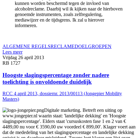
kunnen worden beschermd tegen de invloed van
alcoholreclame. Daarbij wil ik kijken naar de hierboven
genoemde instrumenten, zoals zelfregulering,
mediawijzer en de tijdsgrens. Ik zal u hierover
informeren.
ALGEMENE REGELS
RECLAME
DOELGROEPEN
Lees meer
Vrijdag 26 april 2013
RB 1727
Hoogste slagingspercentage zonder nadere
toelichting is onvoldoende duidelijk
RCC 4 april 2013, dossiernr. 2013/00113 (Jongepier Mobility
Masters)
Digitale marketing. Betreft een uiting op
www.jongepier.nl waarin staat: 'landelijke dekking' en 'Hoogste
slagingspercentage'. Elders staat 'cursuskosten fase 1 en 2 van €
4489,00 nu voor € 3590,00 uw voordeel € 899,00'. Klager voert aan
dat de mededeling van het slagingspercentage en landelijke dekking
onjuist is en daardoor misleidend. Tevens legt klager een lijst over