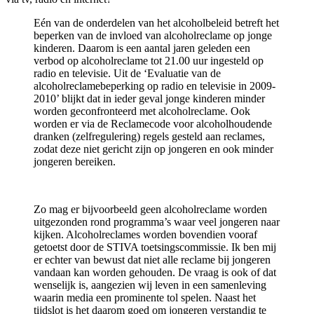
Eén van de onderdelen van het alcoholbeleid betreft het
beperken van de invloed van alcoholreclame op jonge
kinderen. Daarom is een aantal jaren geleden een
verbod op alcoholreclame tot 21.00 uur ingesteld op
radio en televisie. Uit de ‘Evaluatie van de
alcoholreclamebeperking op radio en televisie in 2009-
2010’ blijkt dat in ieder geval jonge kinderen minder
worden geconfronteerd met alcoholreclame. Ook
worden er via de Reclamecode voor alcoholhoudende
dranken (zelfregulering) regels gesteld aan reclames,
zodat deze niet gericht zijn op jongeren en ook minder
jongeren bereiken.
Zo mag er bijvoorbeeld geen alcoholreclame worden
uitgezonden rond programma’s waar veel jongeren naar
kijken. Alcoholreclames worden bovendien vooraf
getoetst door de STIVA toetsingscommissie. Ik ben mij
er echter van bewust dat niet alle reclame bij jongeren
vandaan kan worden gehouden. De vraag is ook of dat
wenselijk is, aangezien wij leven in een samenleving
waarin media een prominente tol spelen. Naast het
tijdslot is het daarom goed om jongeren verstandig te