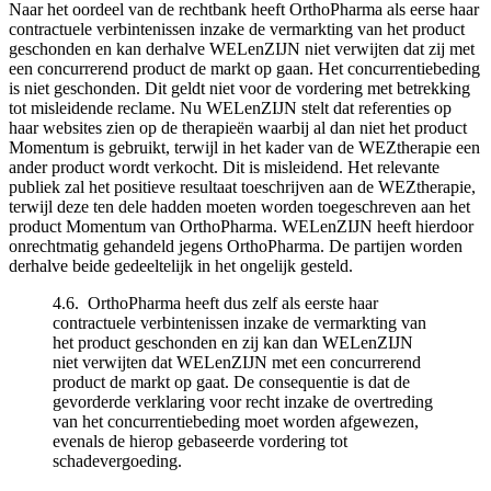
Naar het oordeel van de rechtbank heeft OrthoPharma als eerse haar
contractuele verbintenissen inzake de vermarkting van het product
geschonden en kan derhalve WELenZIJN niet verwijten dat zij met
een concurrerend product de markt op gaan. Het concurrentiebeding
is niet geschonden. Dit geldt niet voor de vordering met betrekking
tot misleidende reclame. Nu WELenZIJN stelt dat referenties op
haar websites zien op de therapieën waarbij al dan niet het product
Momentum is gebruikt, terwijl in het kader van de WEZtherapie een
ander product wordt verkocht. Dit is misleidend. Het relevante
publiek zal het positieve resultaat toeschrijven aan de WEZtherapie,
terwijl deze ten dele hadden moeten worden toegeschreven aan het
product Momentum van OrthoPharma. WELenZIJN heeft hierdoor
onrechtmatig gehandeld jegens OrthoPharma. De partijen worden
derhalve beide gedeeltelijk in het ongelijk gesteld.
4.6. OrthoPharma heeft dus zelf als eerste haar
contractuele verbintenissen inzake de vermarkting van
het product geschonden en zij kan dan WELenZIJN
niet verwijten dat WELenZIJN met een concurrerend
product de markt op gaat. De consequentie is dat de
gevorderde verklaring voor recht inzake de overtreding
van het concurrentiebeding moet worden afgewezen,
evenals de hierop gebaseerde vordering tot
schadevergoeding.