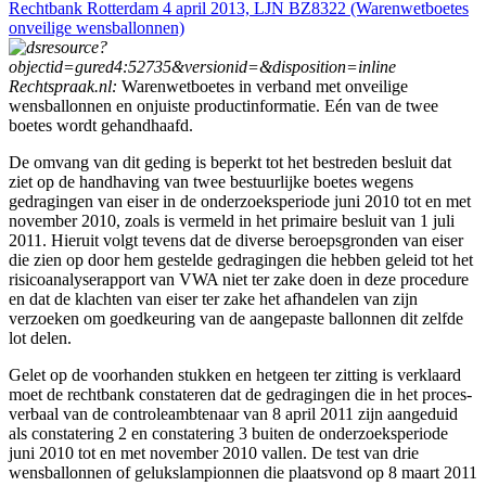
Rechtbank Rotterdam 4 april 2013, LJN BZ8322 (Warenwetboetes
onveilige wensballonnen)
Rechtspraak.nl:
Warenwetboetes in verband met onveilige
wensballonnen en onjuiste productinformatie. Eén van de twee
boetes wordt gehandhaafd.
De omvang van dit geding is beperkt tot het bestreden besluit dat
ziet op de handhaving van twee bestuurlijke boetes wegens
gedragingen van eiser in de onderzoeksperiode juni 2010 tot en met
november 2010, zoals is vermeld in het primaire besluit van 1 juli
2011. Hieruit volgt tevens dat de diverse beroepsgronden van eiser
die zien op door hem gestelde gedragingen die hebben geleid tot het
risicoanalyserapport van VWA niet ter zake doen in deze procedure
en dat de klachten van eiser ter zake het afhandelen van zijn
verzoeken om goedkeuring van de aangepaste ballonnen dit zelfde
lot delen.
Gelet op de voorhanden stukken en hetgeen ter zitting is verklaard
moet de rechtbank constateren dat de gedragingen die in het proces-
verbaal van de controleambtenaar van 8 april 2011 zijn aangeduid
als constatering 2 en constatering 3 buiten de onderzoeksperiode
juni 2010 tot en met november 2010 vallen. De test van drie
wensballonnen of gelukslampionnen die plaatsvond op 8 maart 2011