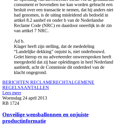
consument er bovendien toe kan worden gebracht een
besluit over een transactie te nemen, dat hij anders niet
had genomen, is de uiting misleidend als bedoeld in
artikel 8.2 aanhef en onder b van de Nederlandse
Reclame Code (NRC) en daardoor oneerlijk in de zin
van artikel 7 NRC.
Ad b.
Klager heeft zijn stelling, dat de mededeling
“Landelijke dekking” onjuist is, niet onderbouwd.
Gelet hierop en nu adverteerder onweersproken heeft
meegedeeld dat zij haar opleidingen in heel Nederland
aanbiedt, acht de Commissie dit onderdeel van de
klacht ongegrond.
BERICHTEN RECLAMERECHT
ALGEMENE
REGELS
AANTALLEN
Lees meer
Woensdag 24 april 2013
RB 1724
Onveilige wensballonnen en onjuiste
productinformatie