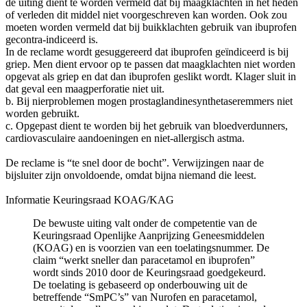
de uiting dient te worden vermeld dat bij maagklachten in het heden
of verleden dit middel niet voorgeschreven kan worden. Ook zou
moeten worden vermeld dat bij buikklachten gebruik van ibuprofen
gecontra-indiceerd is.
In de reclame wordt gesuggereerd dat ibuprofen geïndiceerd is bij
griep. Men dient ervoor op te passen dat maagklachten niet worden
opgevat als griep en dat dan ibuprofen geslikt wordt. Klager sluit in
dat geval een maagperforatie niet uit.
b. Bij nierproblemen mogen prostaglandinesynthetaseremmers niet
worden gebruikt.
c. Opgepast dient te worden bij het gebruik van bloedverdunners,
cardiovasculaire aandoeningen en niet-allergisch astma.
De reclame is “te snel door de bocht”. Verwijzingen naar de
bijsluiter zijn onvoldoende, omdat bijna niemand die leest.
Informatie Keuringsraad KOAG/KAG
De bewuste uiting valt onder de competentie van de
Keuringsraad Openlijke Aanprijzing Geneesmiddelen
(KOAG) en is voorzien van een toelatingsnummer. De
claim “werkt sneller dan paracetamol en ibuprofen”
wordt sinds 2010 door de Keuringsraad goedgekeurd.
De toelating is gebaseerd op onderbouwing uit de
betreffende “SmPC’s” van Nurofen en paracetamol,