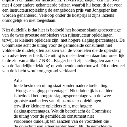
met 4 door andere gehanteerde prijzen waarbij hij bestrijdt dat voor
een instructeursopleiding de aangeboden prijs van Jongepier kan
worden gehanteerd. Verkoop onder de kostprijs is zijns inziens
onmogelijk en niet toegestaan.
Niet duidelijk is dat hier is bedoeld het hoogste slagingspercentage
van de twee grootste aanbieders van rijinstructeur opleidingen,
terwijl er kleinere opleiders zijn, met hogere slagingspercentages. De
Commissie acht de uiting voor de gemiddelde consument niet
voldoende duidelijk ten aanzien van de voordelen die de opleiding
van adverteerder biedt. De uiting is misleidend en daardoor oneerlijk
in de zin van artikel 7 NRC. Klager heeft zijn stelling ten aanzien
van de 'landelijke dekking' onvoldoende onderbouwd. Dit onderdeel
van de klacht wordt ongegrond verklaard.
Ad a.
In de bestreden uiting staat zonder nadere toelichting:
“Hoogste slagingspercentage”. Niet duidelijk is dat hier
is bedoeld het hoogste slagingspercentage van de twee
grootste aanbieders van rijinstructeur opleidingen,
terwijl er kleinere opleiders zijn, met hogere
slagingspercentages. Wat dit betreft acht de Commissie
de uiting voor de gemiddelde consument niet
voldoende duidelijk ten aanzien van de voordelen die
de opleiding van adverteerder biedt. Nu de gemiddelde