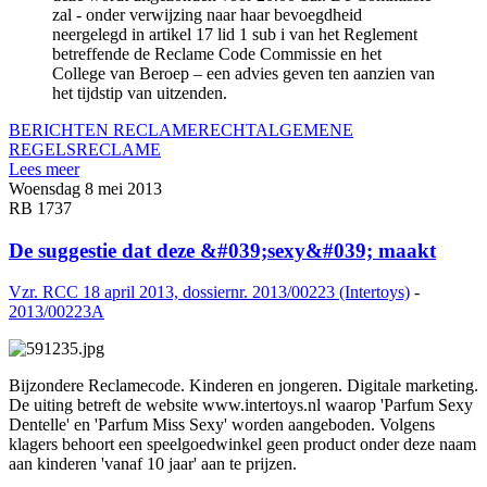
zal - onder verwijzing naar haar bevoegdheid
neergelegd in artikel 17 lid 1 sub i van het Reglement
betreffende de Reclame Code Commissie en het
College van Beroep – een advies geven ten aanzien van
het tijdstip van uitzenden.
BERICHTEN RECLAMERECHT
ALGEMENE
REGELS
RECLAME
Lees meer
Woensdag 8 mei 2013
RB 1737
De suggestie dat deze &#039;sexy&#039; maakt
Vzr. RCC 18 april 2013, dossiernr. 2013/00223 (Intertoys)
-
2013/00223A
Bijzondere Reclamecode. Kinderen en jongeren. Digitale marketing.
De uiting betreft de website www.intertoys.nl waarop 'Parfum Sexy
Dentelle' en 'Parfum Miss Sexy' worden aangeboden. Volgens
klagers behoort een speelgoedwinkel geen product onder deze naam
aan kinderen 'vanaf 10 jaar' aan te prijzen.