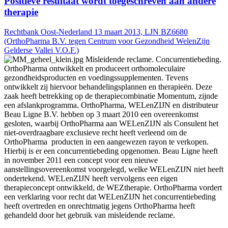
Positieve resultaat wordt toegeschreven aan andere
therapie
Rechtbank Oost-Nederland 13 maart 2013, LJN BZ6680
(OrthoPharma B.V. tegen Centrum voor Gezondheid WelenZijn
Gelderse Vallei V.O.F.)
Misleidende reclame. Concurrentiebeding.
OrthoPharma ontwikkelt en produceert orthomoleculaire
gezondheidsproducten en voedingssupplementen. Tevens
ontwikkelt zij hiervoor behandelingsplannen en therapieën. Deze
zaak heeft betrekking op de therapiecombinatie Momentum, zijnde
een afslankprogramma. OrthoPharma, WELenZIJN en distributeur
Beau Ligne B.V. hebben op 3 maart 2010 een overeenkomst
gesloten, waarbij OrthoPharma aan WELenZIJN als Consulent het
niet-overdraagbare exclusieve recht heeft verleend om de
OrthoPharma producten in een aangewezen rayon te verkopen.
Hierbij is er een concurrentiebeding opgenomen. Beau Ligne heeft
in november 2011 een concept voor een nieuwe
aanstellingsovereenkomst voorgelegd, welke WELenZIJN niet heeft
ondertekend. WELenZIJN heeft vervolgens een eigen
therapieconcept ontwikkeld, de WEZtherapie. OrthoPharma vordert
een verklaring voor recht dat WELenZIJN het concurrentiebeding
heeft overtreden en onrechtmatig jegens OrthoPharma heeft
gehandeld door het gebruik van misleidende reclame.