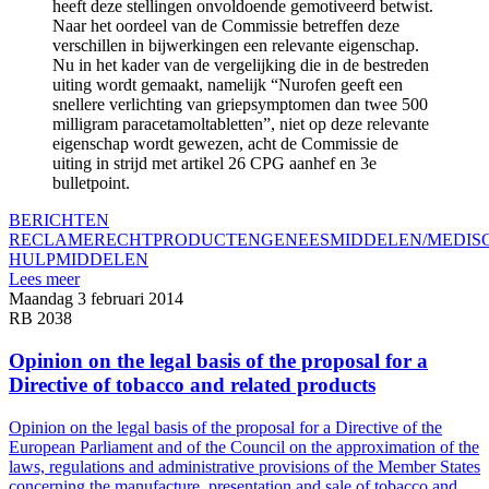
heeft deze stellingen onvoldoende gemotiveerd betwist.
Naar het oordeel van de Commissie betreffen deze
verschillen in bijwerkingen een relevante eigenschap.
Nu in het kader van de vergelijking die in de bestreden
uiting wordt gemaakt, namelijk “Nurofen geeft een
snellere verlichting van griepsymptomen dan twee 500
milligram paracetamoltabletten”, niet op deze relevante
eigenschap wordt gewezen, acht de Commissie de
uiting in strijd met artikel 26 CPG aanhef en 3e
bulletpoint.
BERICHTEN
RECLAMERECHT
PRODUCTEN
GENEESMIDDELEN/MEDIS
HULPMIDDELEN
Lees meer
Maandag 3 februari 2014
RB 2038
Opinion on the legal basis of the proposal for a
Directive of tobacco and related products
Opinion on the legal basis of the proposal for a Directive of the
European Parliament and of the Council on the approximation of the
laws, regulations and administrative provisions of the Member States
concerning the manufacture, presentation and sale of tobacco and