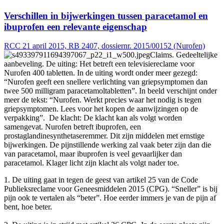
Verschillen in bijwerkingen tussen paracetamol en
ibuprofen een relevante eigenschap
RCC 21 april 2015, RB 2407, dossiernr. 2015/00152 (Nurofen)
Claims. Gedeeltelijke
aanbeveling. De uiting: Het betreft een televisiereclame voor
Nurofen 400 tabletten. In de uiting wordt onder meer gezegd:
“Nurofen geeft een snellere verlichting van griepsymptomen dan
twee 500 milligram paracetamoltabletten”. In beeld verschijnt onder
meer de tekst: “Nurofen. Werkt precies waar het nodig is tegen
griepsymptomen. Lees voor het kopen de aanwijzingen op de
verpakking”. De klacht: De klacht kan als volgt worden
samengevat. Nurofen betreft ibuprofen, een
prostaglandinesynthetaseremmer. Dit zijn middelen met ernstige
bijwerkingen. De pijnstillende werking zal vaak beter zijn dan die
van paracetamol, maar ibuprofen is veel gevaarlijker dan
paracetamol. Klager licht zijn klacht als volgt nader toe.
1. De uiting gaat in tegen de geest van artikel 25 van de Code
Publieksreclame voor Geneesmiddelen 2015 (CPG). “Sneller” is bij
pijn ook te vertalen als “beter”. Hoe eerder immers je van de pijn af
bent, hoe beter.