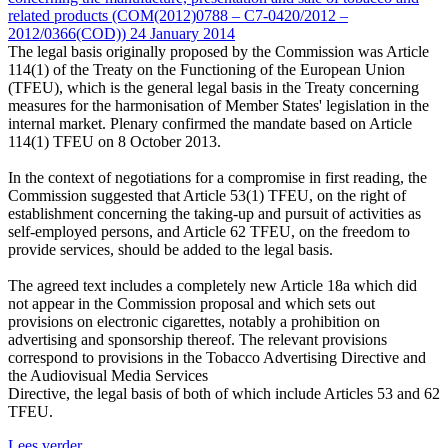
related products (COM(2012)0788 – C7-0420/2012 –
2012/0366(COD)) 24 January 2014
The legal basis originally proposed by the Commission was Article
114(1) of the Treaty on the Functioning of the European Union
(TFEU), which is the general legal basis in the Treaty concerning
measures for the harmonisation of Member States' legislation in the
internal market. Plenary confirmed the mandate based on Article
114(1) TFEU on 8 October 2013.
In the context of negotiations for a compromise in first reading, the
Commission suggested that Article 53(1) TFEU, on the right of
establishment concerning the taking-up and pursuit of activities as
self-employed persons, and Article 62 TFEU, on the freedom to
provide services, should be added to the legal basis.
The agreed text includes a completely new Article 18a which did
not appear in the Commission proposal and which sets out
provisions on electronic cigarettes, notably a prohibition on
advertising and sponsorship thereof. The relevant provisions
correspond to provisions in the Tobacco Advertising Directive and
the Audiovisual Media Services
Directive, the legal basis of both of which include Articles 53 and 62
TFEU.
Lees verder