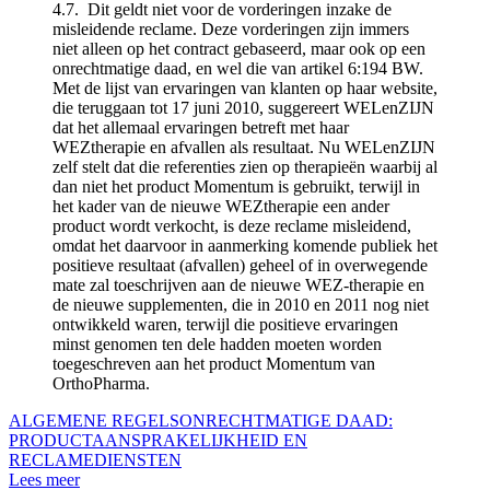
4.7. Dit geldt niet voor de vorderingen inzake de
misleidende reclame. Deze vorderingen zijn immers
niet alleen op het contract gebaseerd, maar ook op een
onrechtmatige daad, en wel die van artikel 6:194 BW.
Met de lijst van ervaringen van klanten op haar website,
die teruggaan tot 17 juni 2010, suggereert WELenZIJN
dat het allemaal ervaringen betreft met haar
WEZtherapie en afvallen als resultaat. Nu WELenZIJN
zelf stelt dat die referenties zien op therapieën waarbij al
dan niet het product Momentum is gebruikt, terwijl in
het kader van de nieuwe WEZtherapie een ander
product wordt verkocht, is deze reclame misleidend,
omdat het daarvoor in aanmerking komende publiek het
positieve resultaat (afvallen) geheel of in overwegende
mate zal toeschrijven aan de nieuwe WEZ-therapie en
de nieuwe supplementen, die in 2010 en 2011 nog niet
ontwikkeld waren, terwijl die positieve ervaringen
minst genomen ten dele hadden moeten worden
toegeschreven aan het product Momentum van
OrthoPharma.
ALGEMENE REGELS
ONRECHTMATIGE DAAD:
PRODUCTAANSPRAKELIJKHEID EN
RECLAME
DIENSTEN
Lees meer