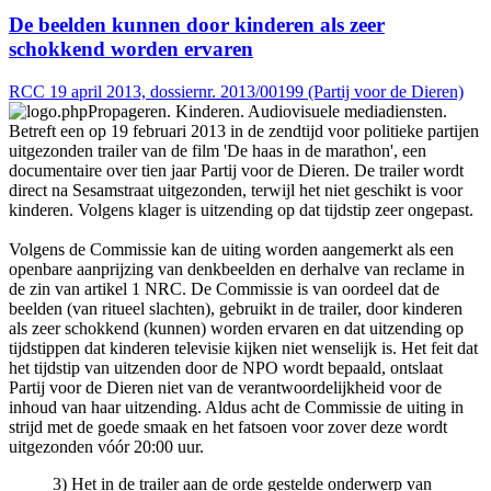
De beelden kunnen door kinderen als zeer
schokkend worden ervaren
RCC 19 april 2013, dossiernr. 2013/00199 (Partij voor de Dieren)
Propageren. Kinderen. Audiovisuele mediadiensten.
Betreft een op 19 februari 2013 in de zendtijd voor politieke partijen
uitgezonden trailer van de film 'De haas in de marathon', een
documentaire over tien jaar Partij voor de Dieren. De trailer wordt
direct na Sesamstraat uitgezonden, terwijl het niet geschikt is voor
kinderen. Volgens klager is uitzending op dat tijdstip zeer ongepast.
Volgens de Commissie kan de uiting worden aangemerkt als een
openbare aanprijzing van denkbeelden en derhalve van reclame in
de zin van artikel 1 NRC. De Commissie is van oordeel dat de
beelden (van ritueel slachten), gebruikt in de trailer, door kinderen
als zeer schokkend (kunnen) worden ervaren en dat uitzending op
tijdstippen dat kinderen televisie kijken niet wenselijk is. Het feit dat
het tijdstip van uitzenden door de NPO wordt bepaald, ontslaat
Partij voor de Dieren niet van de verantwoordelijkheid voor de
inhoud van haar uitzending. Aldus acht de Commissie de uiting in
strijd met de goede smaak en het fatsoen voor zover deze wordt
uitgezonden vóór 20:00 uur.
3) Het in de trailer aan de orde gestelde onderwerp van