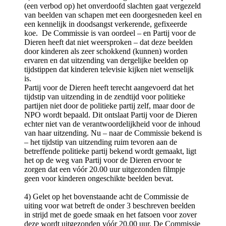
(een verbod op) het onverdoofd slachten gaat vergezeld
van beelden van schapen met een doorgesneden keel en
een kennelijk in doodsangst verkerende, gefixeerde
koe. De Commissie is van oordeel – en Partij voor de
Dieren heeft dat niet weersproken – dat deze beelden
door kinderen als zeer schokkend (kunnen) worden
ervaren en dat uitzending van dergelijke beelden op
tijdstippen dat kinderen televisie kijken niet wenselijk
is.
Partij voor de Dieren heeft terecht aangevoerd dat het
tijdstip van uitzending in de zendtijd voor politieke
partijen niet door de politieke partij zelf, maar door de
NPO wordt bepaald. Dit ontslaat Partij voor de Dieren
echter niet van de verantwoordelijkheid voor de inhoud
van haar uitzending. Nu – naar de Commissie bekend is
– het tijdstip van uitzending ruim tevoren aan de
betreffende politieke partij bekend wordt gemaakt, ligt
het op de weg van Partij voor de Dieren ervoor te
zorgen dat een vóór 20.00 uur uitgezonden filmpje
geen voor kinderen ongeschikte beelden bevat.
4) Gelet op het bovenstaande acht de Commissie de
uiting voor wat betreft de onder 3 beschreven beelden
in strijd met de goede smaak en het fatsoen voor zover
deze wordt uitgezonden vóór 20.00 uur. De Commissie