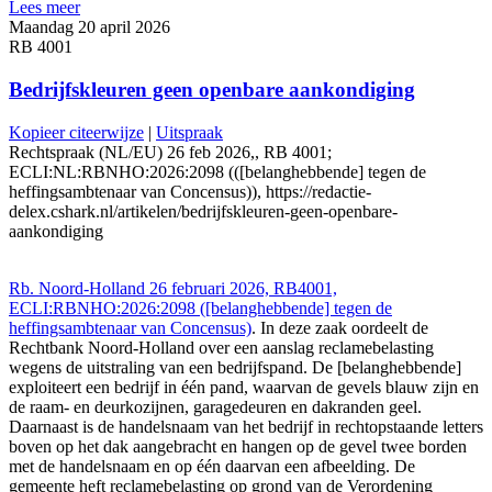
Lees meer
Maandag 20 april 2026
RB 4001
Bedrijfskleuren geen openbare aankondiging
Kopieer citeerwijze
|
Uitspraak
Rechtspraak (NL/EU) 26 feb 2026,, RB 4001;
ECLI:NL:RBNHO:2026:2098 (([belanghebbende] tegen de
heffingsambtenaar van Concensus)), https://redactie-
delex.cshark.nl/artikelen/bedrijfskleuren-geen-openbare-
aankondiging
Rb. Noord-Holland 26 februari 2026, RB4001,
ECLI:RBNHO:2026:2098 ([belanghebbende] tegen de
heffingsambtenaar van Concensus)
. In deze zaak oordeelt de
Rechtbank Noord-Holland over een aanslag reclamebelasting
wegens de uitstraling van een bedrijfspand. De [belanghebbende]
exploiteert een bedrijf in één pand, waarvan de gevels blauw zijn en
de raam- en deurkozijnen, garagedeuren en dakranden geel.
Daarnaast is de handelsnaam van het bedrijf in rechtopstaande letters
boven op het dak aangebracht en hangen op de gevel twee borden
met de handelsnaam en op één daarvan een afbeelding. De
gemeente heft reclamebelasting op grond van de Verordening