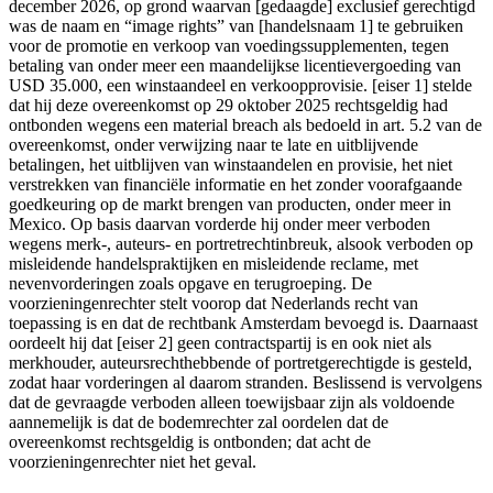
december 2026, op grond waarvan [gedaagde] exclusief gerechtigd
was de naam en “image rights” van [handelsnaam 1] te gebruiken
voor de promotie en verkoop van voedingssupplementen, tegen
betaling van onder meer een maandelijkse licentievergoeding van
USD 35.000, een winstaandeel en verkoopprovisie. [eiser 1] stelde
dat hij deze overeenkomst op 29 oktober 2025 rechtsgeldig had
ontbonden wegens een material breach als bedoeld in art. 5.2 van de
overeenkomst, onder verwijzing naar te late en uitblijvende
betalingen, het uitblijven van winstaandelen en provisie, het niet
verstrekken van financiële informatie en het zonder voorafgaande
goedkeuring op de markt brengen van producten, onder meer in
Mexico. Op basis daarvan vorderde hij onder meer verboden
wegens merk-, auteurs- en portretrechtinbreuk, alsook verboden op
misleidende handelspraktijken en misleidende reclame, met
nevenvorderingen zoals opgave en terugroeping. De
voorzieningenrechter stelt voorop dat Nederlands recht van
toepassing is en dat de rechtbank Amsterdam bevoegd is. Daarnaast
oordeelt hij dat [eiser 2] geen contractspartij is en ook niet als
merkhouder, auteursrechthebbende of portretgerechtigde is gesteld,
zodat haar vorderingen al daarom stranden. Beslissend is vervolgens
dat de gevraagde verboden alleen toewijsbaar zijn als voldoende
aannemelijk is dat de bodemrechter zal oordelen dat de
overeenkomst rechtsgeldig is ontbonden; dat acht de
voorzieningenrechter niet het geval.