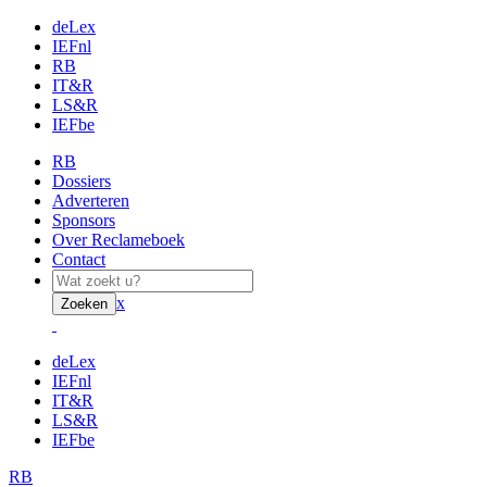
deLex
IEFnl
RB
IT&R
LS&R
IEFbe
RB
Dossiers
Adverteren
Sponsors
Over Reclameboek
Contact
x
Zoeken
deLex
IEFnl
IT&R
LS&R
IEFbe
RB