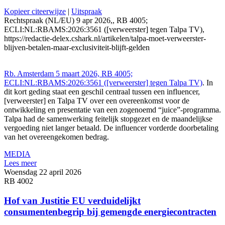
Kopieer citeerwijze
|
Uitspraak
Rechtspraak (NL/EU) 9 apr 2026,, RB 4005;
ECLI:NL:RBAMS:2026:3561 ([verweerster] tegen Talpa TV),
https://redactie-delex.cshark.nl/artikelen/talpa-moet-verweerster-
blijven-betalen-maar-exclusiviteit-blijft-gelden
Rb. Amsterdam 5 maart 2026, RB 4005;
ECLI:NL:RBAMS:2026:3561 ([verweerster] tegen Talpa TV)
. In
dit kort geding staat een geschil centraal tussen een influencer,
[verweerster] en Talpa TV over een overeenkomst voor de
ontwikkeling en presentatie van een zogenoemd “juice”-programma.
Talpa had de samenwerking feitelijk stopgezet en de maandelijkse
vergoeding niet langer betaald. De influencer vorderde doorbetaling
van het overeengekomen bedrag.
MEDIA
Lees meer
Woensdag 22 april 2026
RB 4002
Hof van Justitie EU verduidelijkt
consumentenbegrip bij gemengde energiecontracten