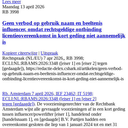
Lees meer
Maandag 13 april 2026
RB 3998
Geen verbod op gebruik naam en beeltenis
influencer, omdat rechtsgeldige ontbinding
licentieovereenkomst in kort geding niet aannemelijk
is
Kopieer citeerwijze
|
Uitspraak
Rechtspraak (NL/EU) 7 apr 2026,, RB 3998;
ECLI:NL:RBAMS:2026:3348 ([eiser 1] en [eiser 2] tegen
[gedaagde]), https://redactie-delex.cshark.nl/artikelen/geen-verbod-
op-gebruik-naam-en-beeltenis-influencer-omdat-rechtsgeldige-
ontbinding-licentieovereenkomst-in-kort-geding-niet-aannemelijk-is
Rb. Amsterdam 7 april 2026, IEF 23462; IT 5198;
ECLI:NL:RBAMS:2026:3348 ([eiser 1] en [eiser 2]
tegen [gedaagde])
. De voorzieningenrechter van de Rechtbank
Amsterdam wijst alle gevraagde voorzieningen af in een kort geding
tussen influencer/powerlifter [eiser 1], handelend onder
[handelsnaam 1], en [gedaagde] B.V. Partijen hadden een
overeenkomst gesloten die liep van 1 januari 2024 tot en met 31