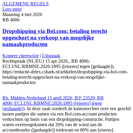
ALGEMENE REGELS
Lees meer
Maandag 4 mei 2026
RB 4006
Dropshipping via Bol.com: betaling terecht
opgeschort na verkoop van mogelijke
namaakproducten
Kopieer citeerwijze
|
Uitspraak
Rechtspraak (NL/EU) 15 apr 2026,, RB 4006;
ECLI:NL:RBMNE:2026:1895 ([eiseres] tegen [gedaagde]),
https://redactie-delex.cshark.nl/artikelen/dropshipping-via-bol-com-
betaling-terecht-opgeschort-na-verkoop-van-mogelijke-
namaakproducten
Rb. Midden-Nederland 15 april 2026, IEF 23529; RB
4006; ECLI:NL:RBMNE:2026:1895 ([eiseres] tegen
[gedaagde])
. In deze zaak oordeelt de kantonrechter over een geschil
tussen partijen die samen via een Bol.com-account producten
verkochten op basis van een dropshipping-constructie. Partijen
waren overeengekomen dat 20% van de winst aan de
accounthouder ([gedaagde]) toekwam en 80% aan [eiseres].