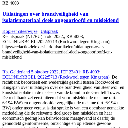
RB 4003
Uitlatingen over brandveiligheid van
isolatiemateriaal deels ongeoorloofd en misleidend
Kopieer citeerwijze
|
Uitspraak
Rechtspraak (NL/EU) 5 okt 2022,, RB 4003;
ECLI:NL:RBGEL:2022:5713 (Rockwool tegen Kingspan),
https://redactie-delex.cshark.nl/artikelen/uitlatingen-over-
brandveiligheid-van-isolatiemateriaal-deels-ongeoorloofd-en-
misleidend
Rb. Gelderland 5 oktober 2022, IEF 23491; RB 4003;
ECLI:NL:RBGEL:2022:5713 (Rockwool tegen Kingspan)
. De
rechtbank beoordeelt een wederzijds geschil tussen Rockwool en
Kingspan over uitlatingen over de brandveiligheid van steenwol- en
kunststofisolatie in de nasleep van de brand in de Grenfell Tower.
De rechtbank zet eerst uiteen dat voor misleidende reclame (art.
6:194 BW) en ongeoorloofde vergelijkende reclame (art. 6:194a
BW) onder meer vereist is dat sprake is van een openbaar gemaakte
mededeling die de relevante doelgroep kan misleiden en haar
economisch gedrag kan beïnvloeden; maatgevend is daarbij de
gemiddeld geïnformeerde, omzichtige en oplettende gewone