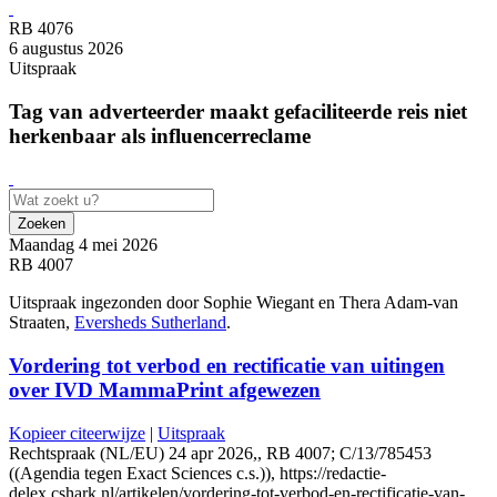
RB 4076
6 augustus 2026
Uitspraak
Tag van adverteerder maakt gefaciliteerde reis niet
herkenbaar als influencerreclame
Zoeken
Maandag 4 mei 2026
RB 4007
Uitspraak ingezonden door Sophie Wiegant en Thera Adam‑van
Straaten,
Eversheds Sutherland
.
Vordering tot verbod en rectificatie van uitingen
over IVD MammaPrint afgewezen
Kopieer citeerwijze
|
Uitspraak
Rechtspraak (NL/EU) 24 apr 2026,, RB 4007; C/13/785453
((Agendia tegen Exact Sciences c.s.)), https://redactie-
delex.cshark.nl/artikelen/vordering-tot-verbod-en-rectificatie-van-