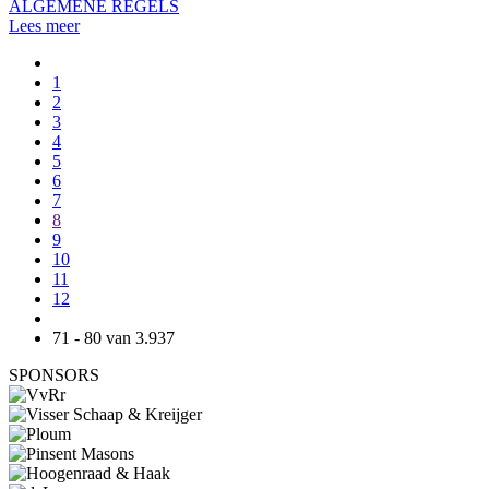
ALGEMENE REGELS
Lees meer
1
2
3
4
5
6
7
8
9
10
11
12
71 - 80 van 3.937
SPONSORS