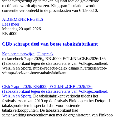
schadevergoeding op te maken bij staat toe; de gevorderde
rectificatie wordt afgewezen. Kingspan Insulation wordt in
conventie veroordeeld in de proceskosten van € 1.906,10.
ALGEMENE REGELS
Lees meer
Maandag 20 april 2026
RB 4000
CBb schrapt deel van boete tabaksfabrikant
Kopieer citeerwijze
|
Uitspraak
reclameboek 7 apr 2026,, RB 4000; ECLI:NL:CBB:2026:136
(Tabaksfabrikant tegen de staatssecretaris van Volksgezondheid,
Welzijn en Sport), https://redactie-delex.cshark.nl/artikelen/cbb-
schrapt-deel-van-boete-tabaksfabrikant
CBb 7 april 2026, RB4000, ECLI:NL:CBB:2026:136
(Tabaksfabrikant tegen de staatssecretaris van Volksgezondheid,
Welzijn en Sport).
De tabaksfabrikant verkocht tijdens het
festivalseizoen van 2019 op de festivals Pinkpop en het Defqon.1
tabaksproducten in speciaal daarvoor bestemde
tabaksverkooppunten. De tabaksfabrikant had
samenwerkingsovereenkomsten met de organisatoren van Pinkpop