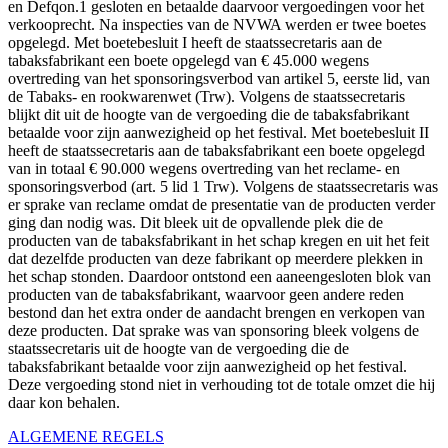
en Defqon.1 gesloten en betaalde daarvoor vergoedingen voor het
verkooprecht. Na inspecties van de NVWA werden er twee boetes
opgelegd. Met boetebesluit I heeft de staatssecretaris aan de
tabaksfabrikant een boete opgelegd van € 45.000 wegens
overtreding van het sponsoringsverbod van artikel 5, eerste lid, van
de Tabaks- en rookwarenwet (Trw). Volgens de staatssecretaris
blijkt dit uit de hoogte van de vergoeding die de tabaksfabrikant
betaalde voor zijn aanwezigheid op het festival. Met boetebesluit II
heeft de staatssecretaris aan de tabaksfabrikant een boete opgelegd
van in totaal € 90.000 wegens overtreding van het reclame- en
sponsoringsverbod (art. 5 lid 1 Trw). Volgens de staatssecretaris was
er sprake van reclame omdat de presentatie van de producten verder
ging dan nodig was. Dit bleek uit de opvallende plek die de
producten van de tabaksfabrikant in het schap kregen en uit het feit
dat dezelfde producten van deze fabrikant op meerdere plekken in
het schap stonden. Daardoor ontstond een aaneengesloten blok van
producten van de tabaksfabrikant, waarvoor geen andere reden
bestond dan het extra onder de aandacht brengen en verkopen van
deze producten. Dat sprake was van sponsoring bleek volgens de
staatssecretaris uit de hoogte van de vergoeding die de
tabaksfabrikant betaalde voor zijn aanwezigheid op het festival.
Deze vergoeding stond niet in verhouding tot de totale omzet die hij
daar kon behalen.
ALGEMENE REGELS