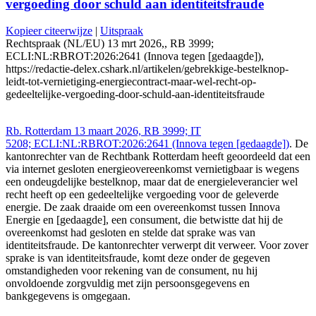
vergoeding door schuld aan identiteitsfraude
Kopieer citeerwijze
|
Uitspraak
Rechtspraak (NL/EU) 13 mrt 2026,, RB 3999;
ECLI:NL:RBROT:2026:2641 (Innova tegen [gedaagde]),
https://redactie-delex.cshark.nl/artikelen/gebrekkige-bestelknop-
leidt-tot-vernietiging-energiecontract-maar-wel-recht-op-
gedeeltelijke-vergoeding-door-schuld-aan-identiteitsfraude
Rb. Rotterdam 13 maart 2026, RB 3999; IT
5208; ECLI:NL:RBROT:2026:2641 (Innova tegen [gedaagde])
. De
kantonrechter van de Rechtbank Rotterdam heeft geoordeeld dat een
via internet gesloten energieovereenkomst vernietigbaar is wegens
een ondeugdelijke bestelknop, maar dat de energieleverancier wel
recht heeft op een gedeeltelijke vergoeding voor de geleverde
energie. De zaak draaide om een overeenkomst tussen Innova
Energie en [gedaagde], een consument, die betwistte dat hij de
overeenkomst had gesloten en stelde dat sprake was van
identiteitsfraude. De kantonrechter verwerpt dit verweer. Voor zover
sprake is van identiteitsfraude, komt deze onder de gegeven
omstandigheden voor rekening van de consument, nu hij
onvoldoende zorgvuldig met zijn persoonsgegevens en
bankgegevens is omgegaan.