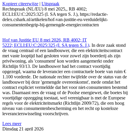
Kopieer citeerwijze
|
Uitspraak
Rechtspraak (NL/EU) 8 mei 2025,, RB 4002;
ECLI:EU:C:2025:325 (I. SA tegen S. J.), https://redactie-
delex.cshark.nl/artikelen/hof-van-justitie-eu-verduidelijkt-
consumentenbegrip-bij-gemengde-energiecontracten
Hof van Justitie EU 8 mei 2026, RB 4002; IT
5222; ECLI:EU:C:2025:325 (I. SA tegen S. J.)
. In deze zaak stond
de vraag centraal of een landbouwer, die een elektriciteitscontract
met vaste looptijd had gesloten voor zowel zijn boerderij als zijn
privéwoning, als 'consument' kon worden aangemerkt onder
Richtlijn 93/13. De landbouwer had het contract voortijdig
opgezegd, waarna de leverancier een contractuele boete van ruim €
1.100 vorderde. De nationale rechter twijfelde over de status van de
landbouwer bij deze 'gemengde overeenkomst', mede omdat het
contract expliciet vermeldde dat het voor niet-consumenten bestemd
was. Daarnaast rees de vraag of de Poolse energiewet, die boetes bij
voortijdige opzegging toestaat, wel verenigbaar is met de Europese
regels voor de elektriciteitsmarkt (Richtlijn 2009/72), die een hoog
niveau van consumentenbescherming en het recht op kosteloze
leverancierswisseling voorschrijven.
Lees meer
Dinsdag 21 april 2026