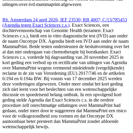
uitingen-over-ivd-mammaprint-afgewezen
Rb. Amsterdam 24 april 2026, IEF 23530; RB 4007; C/13/785453
(Agendia tegen Exact Sciences c.s.)
. Exact Sciences, een
dochtervennootschap van Genomic Health (tezamen: Exact
Sciences c.s.), biedt een in vitro diagnostische test (IVD) aan onder
de naam Oncotype DX. Agendia biedt een IVD aan onder de naam
MammaPrint. Beide testen ondersteunen de besluitvorming over het
al dan niet ondergaan van chemotherapie bij borstkanker. Exact
Sciences c.s. vorderde bij dagvaarding van 20 november 2025 in
kort geding een verbod op en rectificatie van uitingen van Agendia
over MammaPrint wegens vermeend misleidende (vergelijkende)
reclame in de zin van Verordening (EU) 2017/746 en de artikelen
6:194 en 6:194a BW. Bij vonnis van 17 december 2025 werden
deze vorderingen afgewezen. Onder meer omdat het kort geding
zich niet leent voor het beslechten van een wetenschappelijke
discussie en spoedeisend belang ontbrak. In een opvolgend kort
geding stelde Agendia dat Exact Sciences c.s. in die eerdere
procedure zelf onrechtmatige uitlatingen over MammaPrint had
gedaan, onder meer door te suggereren dat MammaPrint een risico
voor de volksgezondheid zou vormen en dat Oncotype DX
aantoonbaar beter presteert dan MammaPrint zonder afdoende
wetenschappelijk bewijs.