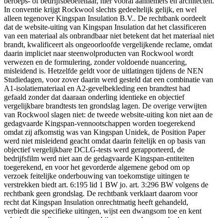
beroeps- of bedrijfsbeoefenaar, hier vooral aannemers en architecten.
In conventie krijgt Rockwool slechts gedeeltelijk gelijk, en wel
alleen tegenover Kingspan Insulation B.V.. De rechtbank oordeelt
dat de website-uiting van Kingspan Insulation dat het classificeren
van een materiaal als onbrandbaar niet betekent dat het materiaal niet
brandt, kwalificeert als ongeoorloofde vergelijkende reclame, omdat
daarin impliciet naar steenwolproducten van Rockwool wordt
verwezen en de formulering, zonder voldoende nuancering,
misleidend is. Hetzelfde geldt voor de uitlatingen tijdens de NEN
Studiedagen, voor zover daarin werd gesteld dat een combinatie van
A1-isolatiemateriaal en A2-gevelbekleding een brandtest had
gefaald zonder dat daaraan onderling identieke en objectief
vergelijkbare brandtests ten grondslag lagen. De overige verwijten
van Rockwool slagen niet: de tweede website-uiting kon niet aan de
gedagvaarde Kingspan-vennootschappen worden toegerekend
omdat zij afkomstig was van Kingspan Unidek, de Position Paper
werd niet misleidend geacht omdat daarin feitelijk en op basis van
objectief vergelijkbare DCLG-tests werd gerapporteerd, de
bedrijfsfilm werd niet aan de gedagvaarde Kingspan-entiteiten
toegerekend, en voor het gevorderde algemene gebod om op
verzoek feitelijke onderbouwing van toekomstige uitingen te
verstrekken biedt art. 6:195 lid 1 BW jo. art. 3:296 BW volgens de
rechtbank geen grondslag. De rechtbank verklaart daarom voor
recht dat Kingspan Insulation onrechtmatig heeft gehandeld,
verbiedt die specifieke uitingen, wijst een dwangsom toe en kent