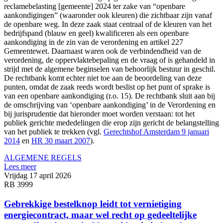
reclamebelasting [gemeente] 2024 ter zake van “openbare
aankondigingen” (waaronder ook kleuren) die zichtbaar zijn vanaf
de openbare weg. In deze zaak staat centraal of de kleuren van het
bedrijfspand (blauw en geel) kwalificeren als een openbare
aankondiging in de zin van de verordening en artikel 227
Gemeentewet. Daarnaast waren ook de verbindendheid van de
verordening, de oppervlaktebepaling en de vraag of is gehandeld in
strijd met de algemene beginselen van behoorlijk bestuur in geschil.
De rechtbank komt echter niet toe aan de beoordeling van deze
punten, omdat de zaak reeds wordt beslist op het punt of sprake is
van een openbare aankondiging (r.o. 15). De rechtbank sluit aan bij
de omschrijving van ‘openbare aankondiging’ in de Verordening en
bij jurisprudentie dat hieronder moet worden verstaan: tot het
publiek gerichte mededelingen die erop zijn gericht de belangstelling
van het publiek te trekken (vgl.
Gerechtshof Amsterdam 9 januari
2014
en
HR 30 maart 2007
).
ALGEMENE REGELS
Lees meer
Vrijdag 17 april 2026
RB 3999
Gebrekkige bestelknop leidt tot vernietiging
energiecontract, maar wel recht op gedeeltelijke