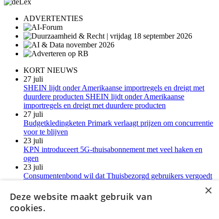
ADVERTENTIES
KORT NIEUWS
27 juli
SHEIN lijdt onder Amerikaanse importregels en dreigt met
duurdere producten SHEIN lijdt onder Amerikaanse
importregels en dreigt met duurdere producten
27 juli
Budgetkledingketen Primark verlaagt prijzen om concurrentie
voor te blijven
23 juli
KPN introduceert 5G-thuisabonnement met veel haken en
ogen
23 juli
Consumentenbond wil dat Thuisbezorgd gebruikers vergoedt
voor verborgen kosten
×
21 juli
Deze website maakt gebruik van
LG-monitoren installeren reclamesoftware zonder melding
cookies.
Meer kort nieuws