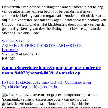
De voorzitter van oordeel dat klager de klacht indient in het belang
van de uitoefening van een bedrijf of beroep dan wel in een
commercieel belang van een organisatie, zonder dat dit uit de klacht
blijkt. De Voorzitter bepaalt dat klager klachtengeld ten bedrage van
€ 1.000,- verschuldigd is. Het klachtengeld dient binnen veertien da­
gen na dagtekening van deze beslissing in het bezit te zijn van de
Stichting Reclame Code.
WETGEVING &
ZELFREGULERING
DIENSTEN
TANDARTSEN
Lees meer
Vrijdag 19 oktober 2012
RB 1521
&quot;Smeerbare boter&quot; mag niet onder de
naam &#039;boter&#039; de markt op
HvJ EU 18 oktober 2012, zaak C-37/11 (Commissie tegen
Tsjechische Republiek)
-
persbericht
Een melkproduct genaamd:
‘pomazánkové máslo’ (smeerbare boter) kan niet worden
geclassificeerd onder de naam 'boter' door de Tsjechische
Republiek. Het product voldoet niet aan de criteria, neergelegd in