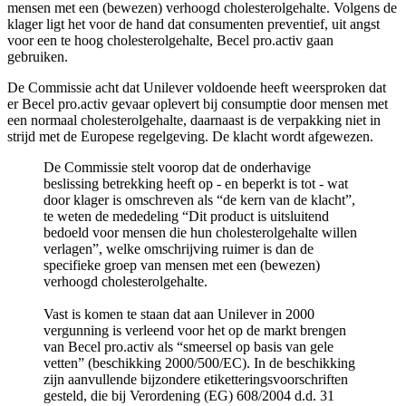
mensen met een (bewezen) verhoogd cholesterolgehalte. Volgens de
klager ligt het voor de hand dat consumenten preventief, uit angst
voor een te hoog cholesterolgehalte, Becel pro.activ gaan
gebruiken.
De Commissie acht dat Unilever voldoende heeft weersproken dat
er Becel pro.activ gevaar oplevert bij consumptie door mensen met
een normaal cholesterolgehalte, daarnaast is de verpakking niet in
strijd met de Europese regelgeving. De klacht wordt afgewezen.
De Commissie stelt voorop dat de onderhavige
beslissing betrekking heeft op - en beperkt is tot - wat
door klager is omschreven als “de kern van de klacht”,
te weten de mededeling “Dit product is uitsluitend
bedoeld voor mensen die hun cholesterolgehalte willen
verlagen”, welke omschrijving ruimer is dan de
specifieke groep van mensen met een (bewezen)
verhoogd cholesterolgehalte.
Vast is komen te staan dat aan Unilever in 2000
vergunning is verleend voor het op de markt brengen
van Becel pro.activ als “smeersel op basis van gele
vetten” (beschikking 2000/500/EC). In de beschikking
zijn aanvullende bijzondere etiketteringsvoorschriften
gesteld, die bij Verordening (EG) 608/2004 d.d. 31