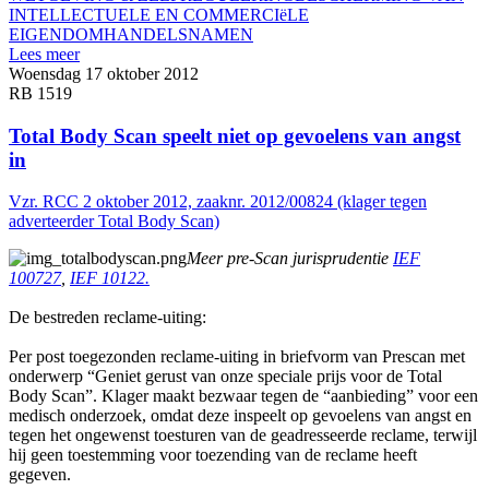
INTELLECTUELE EN COMMERCIëLE
EIGENDOM
HANDELSNAMEN
Lees meer
Woensdag 17 oktober 2012
RB 1519
Total Body Scan speelt niet op gevoelens van angst
in
Vzr. RCC 2 oktober 2012, zaaknr. 2012/00824 (klager tegen
adverteerder Total Body Scan)
Meer pre-Scan jurisprudentie
IEF
100727
,
IEF 10122.
De bestreden reclame-uiting:
Per post toegezonden reclame-uiting in briefvorm van Prescan met
onderwerp “Geniet gerust van onze speciale prijs voor de Total
Body Scan”. Klager maakt bezwaar tegen de “aanbieding” voor een
medisch onderzoek, omdat deze inspeelt op gevoelens van angst en
tegen het ongewenst toesturen van de geadresseerde reclame, terwijl
hij geen toestemming voor toezending van de reclame heeft
gegeven.