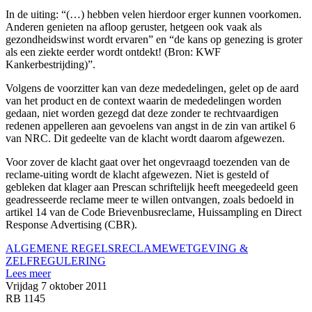
In de uiting: “(…) hebben velen hierdoor erger kunnen voorkomen.
Anderen genieten na afloop geruster, hetgeen ook vaak als
gezondheidswinst wordt ervaren” en “de kans op genezing is groter
als een ziekte eerder wordt ontdekt! (Bron: KWF
Kankerbestrijding)”.
Volgens de voorzitter kan van deze mededelingen, gelet op de aard
van het product en de context waarin de mededelingen worden
gedaan, niet worden gezegd dat deze zonder te rechtvaardigen
redenen appelleren aan gevoelens van angst in de zin van artikel 6
van NRC. Dit gedeelte van de klacht wordt daarom afgewezen.
Voor zover de klacht gaat over het ongevraagd toezenden van de
reclame-uiting wordt de klacht afgewezen. Niet is gesteld of
gebleken dat klager aan Prescan schriftelijk heeft meegedeeld geen
geadresseerde reclame meer te willen ontvangen, zoals bedoeld in
artikel 14 van de Code Brievenbusreclame, Huissampling en Direct
Response Advertising (CBR).
ALGEMENE REGELS
RECLAME
WETGEVING &
ZELFREGULERING
Lees meer
Vrijdag 7 oktober 2011
RB 1145