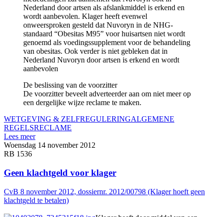
Nederland door artsen als afslank­mid­del is erkend en
wordt aanbevolen. Klager heeft evenwel
onweersproken gesteld dat Nuvoryn in de NHG-
standaard “Obesitas M95” voor huisartsen niet wordt
genoemd als voedingssupple­ment voor de behandeling
van obesitas. Ook verder is niet gebleken dat in
Nederland Nuvo­ryn door artsen is erkend en wordt
aanbevolen
De beslissing van de voorzitter
De voorzitter beveelt adverteerder aan om niet meer op
een dergelijke wijze reclame te maken.
WETGEVING & ZELFREGULERING
ALGEMENE
REGELS
RECLAME
Lees meer
Woensdag 14 november 2012
RB 1536
Geen klachtgeld voor klager
CvB 8 november 2012, dossiernr. 2012/00798 (Klager hoeft geen
klachtgeld te betalen)