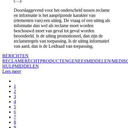
(…).”
Doorslaggevend voor het onderscheid tussen reclame
en informatie is het aanprijzende karakter van
(elementen van) een uiting. De vraag of een uiting als
informatie dan wel als reclame moet worden
beschouwd moet van geval tot geval worden
beoordeeld. Is de uiting promotioneel, dan zijn de
reclameregels van toepassing. Is de uiting informatief
van aard, dan is de Leidraad van toepassing.
BERICHTEN
RECLAMERECHT
PRODUCTEN
GENEESMIDDELEN/MEDIS
HULPMIDDELEN
Lees meer
1
2
3
4
5
6
7
8
9