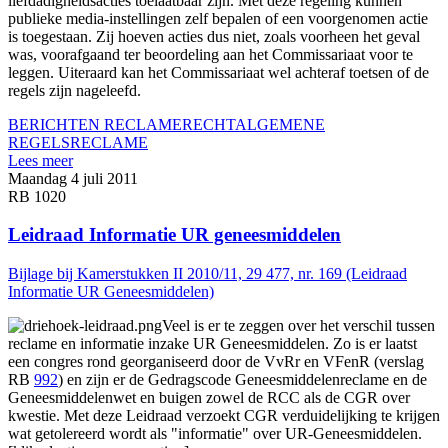
liefdadigheidsacties toelaatbaar zijn. Met deze regeling kunnen
publieke media-instellingen zelf bepalen of een voorgenomen actie
is toegestaan. Zij hoeven acties dus niet, zoals voorheen het geval
was, voorafgaand ter beoordeling aan het Commissariaat voor te
leggen. Uiteraard kan het Commissariaat wel achteraf toetsen of de
regels zijn nageleefd.
BERICHTEN RECLAMERECHT
ALGEMENE
REGELS
RECLAME
Lees meer
Maandag 4 juli 2011
RB 1020
Leidraad Informatie UR geneesmiddelen
Bijlage bij Kamerstukken II 2010/11, 29 477, nr. 169 (Leidraad
Informatie UR Geneesmiddelen)
Veel is er te zeggen over het verschil tussen
reclame en informatie inzake UR Geneesmiddelen. Zo is er laatst
een congres rond georganiseerd door de VvRr en VFenR (verslag
RB
992
) en zijn er de Gedragscode Geneesmiddelenreclame en de
Geneesmiddelenwet en buigen zowel de RCC als de CGR over
kwestie. Met deze Leidraad verzoekt CGR verduidelijking te krijgen
wat getolereerd wordt als "informatie" over UR-Geneesmiddelen.