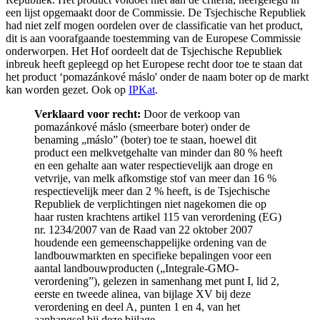
een lijst opgemaakt door de Commissie. De Tsjechische Republiek
had niet zelf mogen oordelen over de classificatie van het product,
dit is aan voorafgaande toestemming van de Europese Commissie
onderworpen. Het Hof oordeelt dat de Tsjechische Republiek
inbreuk heeft gepleegd op het Europese recht door toe te staan dat
het product ‘pomazánkové máslo' onder de naam boter op de markt
kan worden gezet. Ook op
IPKat
.
Verklaard voor recht:
Door de verkoop van
pomazánkové máslo (smeerbare boter) onder de
benaming „máslo” (boter) toe te staan, hoewel dit
product een melkvetgehalte van minder dan 80 % heeft
en een gehalte aan water respectievelijk aan droge en
vetvrije, van melk afkomstige stof van meer dan 16 %
respectievelijk meer dan 2 % heeft, is de Tsjechische
Republiek de verplichtingen niet nagekomen die op
haar rusten krachtens artikel 115 van verordening (EG)
nr. 1234/2007 van de Raad van 22 oktober 2007
houdende een gemeenschappelijke ordening van de
landbouwmarkten en specifieke bepalingen voor een
aantal landbouwproducten („Integrale-GMO-
verordening”), gelezen in samenhang met punt I, lid 2,
eerste en tweede alinea, van bijlage XV bij deze
verordening en deel A, punten 1 en 4, van het
aanhangsel bij deze bijlage.