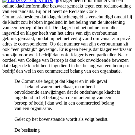
Klager heeft door middel van een
online klachtenformulier bezwaar gemaakt tegen een reclame-uiting
van een tandarts. Bij brief heeft de Reclame Code
Commissiebesloten dat klagerklachtengeld is verschuldigd omdat hij
de klacht zou hebben ingediend in het belang van de uitoefening
van een beroep of bedrijf. De klager had het online formulier
ingevuld en klager heeft van het adres van zijn overbuurman
gebruik gemaakt, omdat hij het niet veilig vond om vanaf zijn privé-
adres te corresponderen. Op dat nummer van zijn overbuurman zit
ook "een praktijk" gevestigd. Er is geen bewijs dat klager werkzaam
zou zijn voor welk bedrijf dan ook. Klager is een particulier. Naar
oordeel van College van Beroep is dan ook onvoldoende bewezen
dat klager de klacht heeft ingediend in het belang van een beroep of
bedrijf dan wel in een commercieel belang van een organisatie.
De Commissie begrijpt dat klager en in elk geval
…….bekend waren met elkaar, maar heeft
onvoldoende aanwijzingen dat de onderhavige klacht is
ingediend in het belang van de uitoefening van een
beroep of bedrijf dan wel in een commercieel belang
van een organisatie.
Gelet op het bovenstaande wordt als volgt beslist.
De beslissing