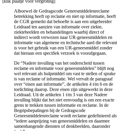
[klik plaatje voor vergroting]
Alhoewel de Gedragscode Geneesmiddelenreclame
betrekking heeft op reclame en niet op informatie, heeft
de CGR gemerkt dat behoefte is aan een uitgebreider
Leidraad ten aanzien van informatie over ziekte,
ziektebeelden en behandelingen waarbij direct of
indirect wordt verwezen naar UR-geneesmiddelen en
informatie van algemene en technische aard die relevant
is voor het gebruik van een UR-geneesmiddel zonder
dat hieraan een specifiek verzoek is voorafgegaan.
De “Nadere invulling van het onderscheid tussen
reclame en informatie voor geneesmiddelen” blijft nog
wel relevant als hulpmiddel om vast te stellen of sprake
is van reclame of informatie. Wel vervalt de paragraaf
over “eisen aan informatie”, de artikelen 4 t/m 6 en de
toelichting daarop. Deze eisen zijn uitgewerkt in deze
Leidraad. Uit de artikelen 1 t/m 3 van deze Nadere
invulling blijkt dat het niet eenvoudig is om een exacte
grens te trekken tussen informatie en reclame. In de
Begripsbepalingen bij de Gedragscode
Geneesmiddelenreclame wordt reclame gedefinieerd als
“iedere aanprijzing van geneesmiddelen en daarmee
samenhangende diensten of denkbeelden, daaronder