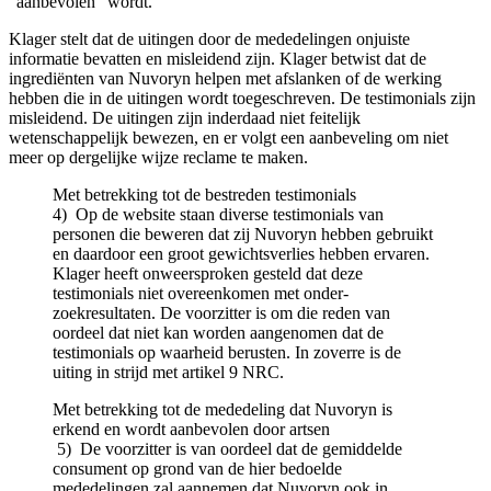
“aanbevolen” wordt.
Klager stelt dat de uitingen door de mededelingen on­juiste
informatie bevatten en misleidend zijn. Klager betwist dat de
ingrediënten van Nu­voryn hel­pen met afslanken of de werking
hebben die in de uitingen wordt toe­ge­schreven. De testimonials zijn
misleidend. De uitingen zijn inderdaad niet feitelijk
wetenschappelijk bewezen, en er volgt een aanbeveling om niet
meer op dergelijke wijze reclame te maken.
Met betrekking tot de bestreden testimonials
4) Op de website staan diverse testimonials van
personen die beweren dat zij Nuvoryn heb­ben gebruikt
en daardoor een groot gewichtsverlies hebben ervaren.
Klager heeft onweer­spro­ken gesteld dat deze
testimonials niet overeenkomen met on­der­
zoekresultaten. De voorzitter is om die reden van
oordeel dat niet kan worden aangeno­men dat de
testimonials op waarheid berusten. In zoverre is de
uiting in strijd met artikel 9 NRC.
Met betrekking tot de mededeling dat Nuvoryn is
erkend en wordt aanbevolen door artsen
5) De voorzitter is van oordeel dat de gemiddelde
consument op grond van de hier bedoelde
mededelingen zal aannemen dat Nuvoryn ook in