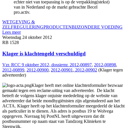
echter niet van toepassing is op de verpakking(stekst)
van in Nederland op de markt gebrachte Becel
pro.activ.
WETGEVING &
ZELFREGULERING
PRODUCTEN
BIJZONDERE VOEDING
Lees meer
Woensdag 24 oktober 2012
RB 1528
Klager is klachtengeld verschuldigd
Vzr. RCC 9 oktober 2012, dossiernr. 2012-00897
,
2012-00898
,
2012-00899
,
2012-00900
,
2012-00901
,
2012-00902
(Klager tegen
adverteerder)
Klager heeft met online klachtenformulier bezwaar
gemaakt tegen een reclame-uiting van adverteerder. De klacht
betreft de volgens klager onjuiste mededeling op de website van
adverteerder dat beide mondhygiënisten zijn afgestudeerd aan het
ACTA. Klager heeft op het klachtenformulier meegedeeld de klacht
als particulier in te dienen. Als adres is postbus 19 te Wolvega
opgegeven. Navraag bij PostNL heeft uitgewezen dat dit
postbusnummer op naam staat van Tandzorg Klinieken te
Steenwijk.