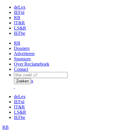
deLex
IEFnl
RB
IT&R
LS&R
IEFbe
RB
Dossiers
Adverteren
Sponsors
Over Reclameboek
Contact
x
Zoeken
deLex
IEFnl
IT&R
LS&R
IEFbe
RB