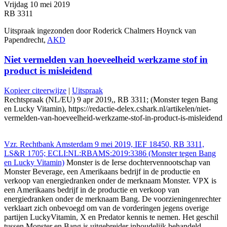
Vrijdag 10 mei 2019
RB 3311
Uitspraak ingezonden door Roderick Chalmers Hoynck van
Papendrecht,
AKD
Niet vermelden van hoeveelheid werkzame stof in
product is misleidend
Kopieer citeerwijze
|
Uitspraak
Rechtspraak (NL/EU) 9 apr 2019,, RB 3311; (Monster tegen Bang
en Lucky Vitamin), https://redactie-delex.cshark.nl/artikelen/niet-
vermelden-van-hoeveelheid-werkzame-stof-in-product-is-misleidend
Vzr. Rechtbank Amsterdam 9 mei 2019, IEF 18450, RB 3311,
LS&R 1705; ECLI:NL:RBAMS:2019:3386 (Monster tegen Bang
en Lucky Vitamin)
Monster is de Ierse dochtervennootschap van
Monster Beverage, een Amerikaans bedrijf in de productie en
verkoop van energiedranken onder de merknaam Monster. VPX is
een Amerikaans bedrijf in de productie en verkoop van
energiedranken onder de merknaam Bang. De voorzieningenrechter
verklaart zich onbevoegd om van de vorderingen jegens overige
partijen LuckyVitamin, X en Predator kennis te nemen. Het geschil
tussen Monster en Bang is uitgebreider inhoudelijk behandeld.