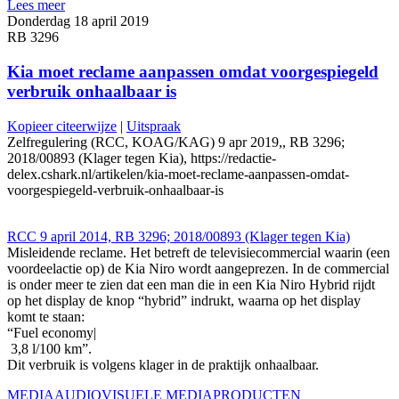
Lees meer
Donderdag 18 april 2019
RB 3296
Kia moet reclame aanpassen omdat voorgespiegeld
verbruik onhaalbaar is
Kopieer citeerwijze
|
Uitspraak
Zelfregulering (RCC, KOAG/KAG) 9 apr 2019,, RB 3296;
2018/00893 (Klager tegen Kia), https://redactie-
delex.cshark.nl/artikelen/kia-moet-reclame-aanpassen-omdat-
voorgespiegeld-verbruik-onhaalbaar-is
RCC 9 april 2014, RB 3296; 2018/00893 (Klager tegen Kia)
Misleidende reclame. Het betreft de televisiecommercial waarin (een
voordeelactie op) de Kia Niro wordt aangeprezen. In de commercial
is onder meer te zien dat een man die in een Kia Niro Hybrid rijdt
op het display de knop “hybrid” indrukt, waarna op het display
komt te staan:
“Fuel economy|
3,8 l/100 km”.
Dit verbruik is volgens klager in de praktijk onhaalbaar.
MEDIA
AUDIOVISUELE MEDIA
PRODUCTEN