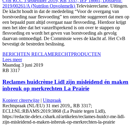
CvB RCC 3 september 2019, RB 3337, IEF 18661; Dossiernr:
2019/00261/A (Nutrilon Opvolgmelk)
Televisiereclame. Uitingen.
De klacht houdt in dat de mededeling “Voor de overgang van
borstvoeding naar flesvoeding” ten onrechte suggereert dat men op
een bepaald punt altijd overgaat naar flesvoeding. Hierdoor krijgt
men het idee dat het vanzelfsprekend is om over te stappen op
flesvoeding en wordt het geven van borstvoeding als gevolg
daarvan ontmoedigd. De Commissie wees de klacht af. Het CvB
bevestigt de bestreden beslissing.
BERICHTEN RECLAMERECHT
PRODUCTEN
Lees meer
Maandag 3 juni 2019
RB 3317
Reclames huidcrème Lidl zijn misleidend én maken
inbreuk op merkrechten La Prairie
Kopieer citeerwijze
|
Uitspraak
Rechtspraak (NL/EU) 31 mei 2019,, RB 3317;
ECLI:NL:RBAMS:2019:3868 (La Prairie tegen Lidl),
https://redactie-delex.cshark.nl/artikelen/reclames-huidcr-me-lidl-
zijn-misleidend-n-maken-inbreuk-op-merkrechten-la-prairie