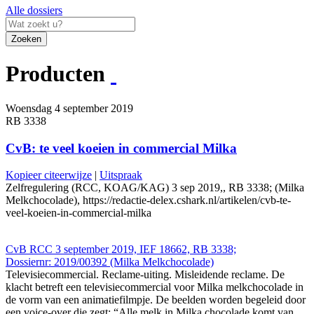
Alle dossiers
Zoeken
Producten
Woensdag 4 september 2019
RB 3338
CvB: te veel koeien in commercial Milka
Kopieer citeerwijze
|
Uitspraak
Zelfregulering (RCC, KOAG/KAG) 3 sep 2019,, RB 3338; (Milka
Melkchocolade), https://redactie-delex.cshark.nl/artikelen/cvb-te-
veel-koeien-in-commercial-milka
CvB RCC 3 september 2019, IEF 18662, RB 3338;
Dossiernr: 2019/00392 (Milka Melkchocolade)
Televisiecommercial. Reclame-uiting. Misleidende reclame. De
klacht betreft een televisiecommercial voor Milka melkchocolade in
de vorm van een animatiefilmpje. De beelden worden begeleid door
een voice-over die zegt: “Alle melk in Milka chocolade komt van