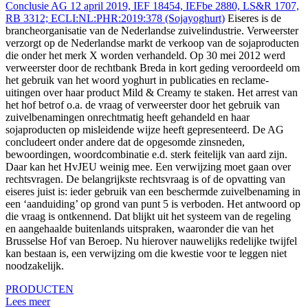
Conclusie AG 12 april 2019, IEF 18454, IEFbe 2880, LS&R 1707,
RB 3312; ECLI:NL:PHR:2019:378 (Sojayoghurt)
Eiseres is de
brancheorganisatie van de Nederlandse zuivelindustrie. Verweerster
verzorgt op de Nederlandse markt de verkoop van de sojaproducten
die onder het merk X worden verhandeld. Op 30 mei 2012 werd
verweerster door de rechtbank Breda in kort geding veroordeeld om
het gebruik van het woord yoghurt in publicaties en reclame-
uitingen over haar product Mild & Creamy te staken. Het arrest van
het hof betrof o.a. de vraag of verweerster door het gebruik van
zuivelbenamingen onrechtmatig heeft gehandeld en haar
sojaproducten op misleidende wijze heeft gepresenteerd. De AG
concludeert onder andere dat de opgesomde zinsneden,
bewoordingen, woordcombinatie e.d. sterk feitelijk van aard zijn.
Daar kan het HvJEU weinig mee. Een verwijzing moet gaan over
rechtsvragen. De belangrijkste rechtsvraag is of de opvatting van
eiseres juist is: ieder gebruik van een beschermde zuivelbenaming in
een ‘aanduiding’ op grond van punt 5 is verboden. Het antwoord op
die vraag is ontkennend. Dat blijkt uit het systeem van de regeling
en aangehaalde buitenlands uitspraken, waaronder die van het
Brusselse Hof van Beroep. Nu hierover nauwelijks redelijke twijfel
kan bestaan is, een verwijzing om die kwestie voor te leggen niet
noodzakelijk.
PRODUCTEN
Lees meer