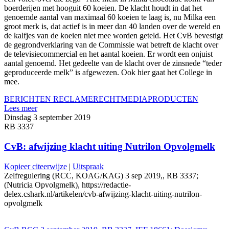
boerderijen met hooguit 60 koeien. De klacht houdt in dat het
genoemde aantal van maximaal 60 koeien te laag is, nu Milka een
groot merk is, dat actief is in meer dan 40 landen over de wereld en
de kalfjes van de koeien niet mee worden geteld. Het CvB bevestigt
de gegrondverklaring van de Commissie wat betreft de klacht over
de televisiecommercial en het aantal koeien. Er wordt een onjuist
aantal genoemd. Het gedeelte van de klacht over de zinsnede “teder
geproduceerde melk” is afgewezen. Ook hier gaat het College in
mee.
BERICHTEN RECLAMERECHT
MEDIA
PRODUCTEN
Lees meer
Dinsdag 3 september 2019
RB 3337
CvB: afwijzing klacht uiting Nutrilon Opvolgmelk
Kopieer citeerwijze
|
Uitspraak
Zelfregulering (RCC, KOAG/KAG) 3 sep 2019,, RB 3337;
(Nutricia Opvolgmelk), https://redactie-
delex.cshark.nl/artikelen/cvb-afwijzing-klacht-uiting-nutrilon-
opvolgmelk