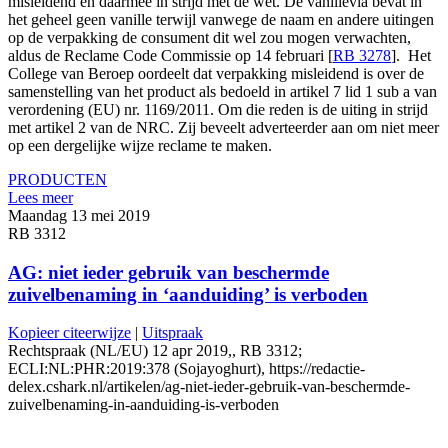
misleidend en daarmee in strijd met de wet. De vanillevla bevat in
het geheel geen vanille terwijl vanwege de naam en andere uitingen
op de verpakking de consument dit wel zou mogen verwachten,
aldus de Reclame Code Commissie op 14 februari [
RB 3278
]. Het
College van Beroep oordeelt dat verpakking misleidend is over de
samenstelling van het product als bedoeld in artikel 7 lid 1 sub a van
verordening (EU) nr. 1169/2011. Om die reden is de uiting in strijd
met artikel 2 van de NRC. Zij beveelt adverteerder aan om niet meer
op een dergelijke wijze reclame te maken.
PRODUCTEN
Lees meer
Maandag 13 mei 2019
RB 3312
AG: niet ieder gebruik van beschermde
zuivelbenaming in ‘aanduiding’ is verboden
Kopieer citeerwijze
|
Uitspraak
Rechtspraak (NL/EU) 12 apr 2019,, RB 3312;
ECLI:NL:PHR:2019:378 (Sojayoghurt), https://redactie-
delex.cshark.nl/artikelen/ag-niet-ieder-gebruik-van-beschermde-
zuivelbenaming-in-aanduiding-is-verboden