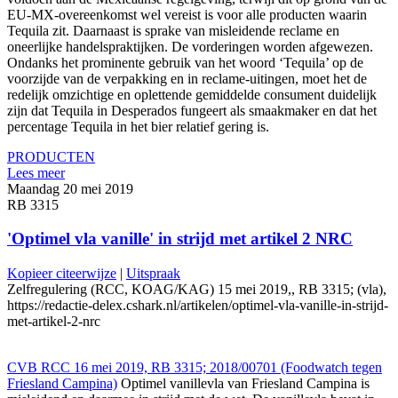
EU-MX-overeenkomst wel vereist is voor alle producten waarin
Tequila zit. Daarnaast is sprake van misleidende reclame en
oneerlijke handelspraktijken. De vorderingen worden afgewezen.
Ondanks het prominente gebruik van het woord ‘Tequila’ op de
voorzijde van de verpakking en in reclame-uitingen, moet het de
redelijk omzichtige en oplettende gemiddelde consument duidelijk
zijn dat Tequila in Desperados fungeert als smaakmaker en dat het
percentage Tequila in het bier relatief gering is.
PRODUCTEN
Lees meer
Maandag 20 mei 2019
RB 3315
'Optimel vla vanille' in strijd met artikel 2 NRC
Kopieer citeerwijze
|
Uitspraak
Zelfregulering (RCC, KOAG/KAG) 15 mei 2019,, RB 3315; (vla),
https://redactie-delex.cshark.nl/artikelen/optimel-vla-vanille-in-strijd-
met-artikel-2-nrc
CVB RCC 16 mei 2019, RB 3315; 2018/00701 (Foodwatch tegen
Friesland Campina)
Optimel vanillevla van Friesland Campina is