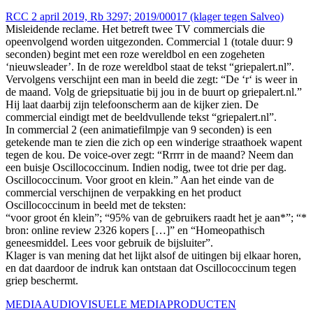
RCC 2 april 2019, Rb 3297; 2019/00017 (klager tegen Salveo)
Misleidende reclame. Het betreft twee TV commercials die
opeenvolgend worden uitgezonden. Commercial 1 (totale duur: 9
seconden) begint met een roze wereldbol en een zogeheten
‘nieuwsleader’. In de roze wereldbol staat de tekst “griepalert.nl”.
Vervolgens verschijnt een man in beeld die zegt: “De ‘r‘ is weer in
de maand. Volg de griepsituatie bij jou in de buurt op griepalert.nl.”
Hij laat daarbij zijn telefoonscherm aan de kijker zien. De
commercial eindigt met de beeldvullende tekst “griepalert.nl”.
In commercial 2 (een animatiefilmpje van 9 seconden) is een
getekende man te zien die zich op een winderige straathoek wapent
tegen de kou. De voice-over zegt: “Rrrrr in de maand? Neem dan
een buisje Oscillococcinum. Indien nodig, twee tot drie per dag.
Oscillococcinum. Voor groot en klein.” Aan het einde van de
commercial verschijnen de verpakking en het product
Oscillococcinum in beeld met de teksten:
“voor groot én klein”; “95% van de gebruikers raadt het je aan*”; “*
bron: online review 2326 kopers […]” en “Homeopathisch
geneesmiddel. Lees voor gebruik de bijsluiter”.
Klager is van mening dat het lijkt alsof de uitingen bij elkaar horen,
en dat daardoor de indruk kan ontstaan dat Oscillococcinum tegen
griep beschermt.
MEDIA
AUDIOVISUELE MEDIA
PRODUCTEN