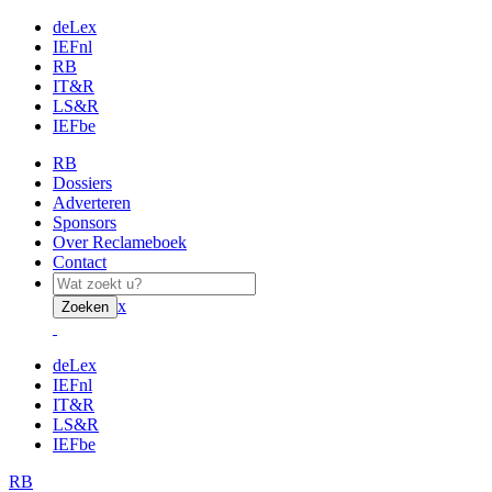
deLex
IEFnl
RB
IT&R
LS&R
IEFbe
RB
Dossiers
Adverteren
Sponsors
Over Reclameboek
Contact
x
Zoeken
deLex
IEFnl
IT&R
LS&R
IEFbe
RB