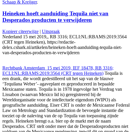
Schaap & Kreijger
.
Heineken hoeft aanduiding Tequila niet van
Desperados producten te verwijderen
Kopieer citeerwijze
|
Uitspraak
Nederland 15 mei 2019,, RB 3316; ECLI:NL:RBAMS:2019:3564
(CRT tegen Heineken), https://redactie-
delex.cshark.nl/artikelen/heineken-hoeft-aanduiding-tequila-niet-
van-desperados-producten-te-verwijderen
Rechtbank Amsterdam 15 mei 2019, IEF 18478, RB 3316;
ECLI:NL:RBAMS:2019:3564 (CRT tegen Heineken)
Tequila is
een drank, die wordt gedestilleerd uit het sap van de blauwe
‘Tequilana Weber’- agaveplant en geproduceerd in bepaalde
Mexicaanse staten. Tequila is in 1978 ingevolge het Verdrag van
Lissabon (waarvan Mexico lid is) geregistreerd bij de
Wereldorganisatie voor de intellectuele eigendom (WIPO) als
geografische aanduiding. Eiser CRT is onder de Mexicaanse Federal
Law on Metrology and Standardization de bevoegde instantie die
toeziet op de naleving van de op Tequila van toepassing zijnde
regels. Heineken brengt o.a. bier op de markt met de naam
Desperados. CRT stelt onder meer dat de Desperadosproducten niet
voldoen aan de Mexicaanse regelgeving, terwijl dit op grond van de