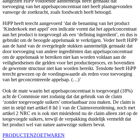
aangezien HiPP voldoende aannemelijk heeft gemaakt dat
toevoeging van het appelsapconcentraat niet heeft plaatsgevonden
vanwege de zoetkracht, zoals foodwatch heeft betoogd.
HiPP heeft terecht aangevoerd ‘dat de benaming van het product
‘Kinderkoek met appel’ een indicatie vormt dat het appelconcentraat
aan het product is toegevoegd als een ‘defining ingredient’, en dus is
gebruikt om de beoogde appelsmaak te verkrijgen. Veder heeft HiPP
aan de hand van de overgelegde stukken aannemelijk gemaakt dat
door toevoeging van andere ingrediënten dan appelsapconcentraat
om de appelsmaak te bereiken niet kan worden voldaan aan de
veiligheidseisen die gelden voor het productieproces, en bovendien
de gewenste structuur niet kan worden bereikt. Tenslotte heeft HiPP
terecht gewezen op de voedingswaarde als reden voor toevoeging
van het geconcentreerde appelsap. (…)’
Ook de mate waarin het appelsapconcentraat is toegevoegd (18%)
acht de Commissie niet zodanig dat dat gebruik van de claim
‘zonder toegevoegde suikers’ ontoelaatbaar zou maken. De claim is
niet in strijd met artikel 8 lid 1 van de Claimsverordening, noch met
artikel 2 NRC en is ook niet misleidend nu de claim alleen ziet op de
toegevoegde suikers, terwijl de verpakking duidelijk vermeldt dat
het product wel van nature aanwezige suikers bevat.
PRODUCTEN
ZOETWAREN