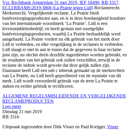
Vzr. Rechtbank Amsterdam 31 mei 2019, IEF 18496; RB 3317,
ECLI:RBAMS:2019:3868 (La Prairie tegen Lidl)
Reclamerecht.
Merkenrecht. Vergelijkende reclame. La Prairie biedt
huidverzorgingsproducten aan, en is in deze hoedanigheid houdster
van het internationale woordmerk ‘La Prairie’. Lidl is een
levensmiddelenbedrijf, en heeft gestunt met soortgelijke
huidverzorgingsproducten, waarbij La Prairie herhaaldelijk werd
aangehaald. La Prairie vordert nu elk gebruik van het merk door
Lidl te verbieden, en elke vergelijking in de reclames te verbieden.
Lidl slaagt er niet in aan te tonen dat de gegevens in haar reclame
juist zijn, nu slechts deels dezelfde ingrediënten worden gebruikt, en
de resultaten van het gebruik ook zullen verschillen, terwijl in de
reclame de indruk wordt gewekt dat deze gelijk zullen zijn.
Daarnaast heeft Lidl een sub c inbreuk gemaakt op de merkrechten
van La Prairie, nu Lidl heeft geprofiteerd van de reputatie van dit
merk. Lidl wordt veroordeeld gebruik van de term La Prairie te
staken en eerder gebruik te rectificeren.
ALGEMENE REGELS
MISLEIDENDE EN VERGELIJKENDE
RECLAME
PRODUCTEN
Lees meer
Dinsdag 21 mei 2019
RB 3316
Uitspraak ingezonden door Dirk Visser en Paul Kreijger,
Visser