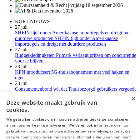
KORT NIEUWS
27 juli
SHEIN lijdt onder Amerikaanse importregels en dreigt met
duurdere producten SHEIN lijdt onder Amerikaanse
importregels en dreigt met duurdere producten
27 juli
Budgetkledingketen Primark verlaagt prijzen om concurrentie
voor te blijven
23 juli
KPN introduceert 5G-thuisabonnement met veel haken en
ogen
23 juli
Consumentenbond wil dat Thuisbezorgd gebruikers vergoedt
voor verborgen kosten
×
21 juli
Deze website maakt gebruik van
LG-monitoren installeren reclamesoftware zonder melding
cookies.
Meer kort nieuws
We gebruiken cookies om inhoud en advertenties te personaliseren
en om ons verkeer te analyseren. We delen ook informatie over uw
deLex
gebruik van onze site met onze advertentie- en analysepartners, die
deze kunnen combineren met andere informatie die u aan hen heeft