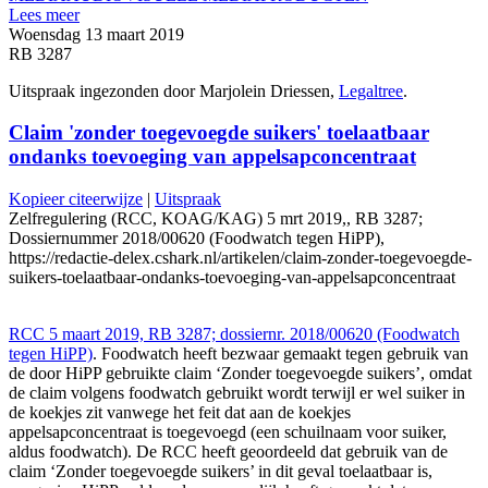
Lees meer
Woensdag 13 maart 2019
RB 3287
Uitspraak ingezonden door Marjolein Driessen,
Legaltree
.
Claim 'zonder toegevoegde suikers' toelaatbaar
ondanks toevoeging van appelsapconcentraat
Kopieer citeerwijze
|
Uitspraak
Zelfregulering (RCC, KOAG/KAG) 5 mrt 2019,, RB 3287;
Dossiernummer 2018/00620 (Foodwatch tegen HiPP),
https://redactie-delex.cshark.nl/artikelen/claim-zonder-toegevoegde-
suikers-toelaatbaar-ondanks-toevoeging-van-appelsapconcentraat
RCC 5 maart 2019, RB 3287; dossiernr. 2018/00620 (Foodwatch
tegen HiPP)
. Foodwatch heeft bezwaar gemaakt tegen gebruik van
de door HiPP gebruikte claim ‘Zonder toegevoegde suikers’, omdat
de claim volgens foodwatch gebruikt wordt terwijl er wel suiker in
de koekjes zit vanwege het feit dat aan de koekjes
appelsapconcentraat is toegevoegd (een schuilnaam voor suiker,
aldus foodwatch). De RCC heeft geoordeeld dat gebruik van de
claim ‘Zonder toegevoegde suikers’ in dit geval toelaatbaar is,