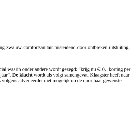
ng-zwaluw-comfortsanitair-misleidend-door-ontbreken-uitsluiting-
ial waarin onder andere wordt gezegd: “krijg nu €10,- korting per
sjaar”.
De klacht
wordt als volgt samengevat. Klaagster heeft naar
s volgens adverteerder niet mogelijk op de door haar gewenste
.