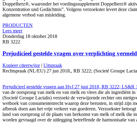
Doppelherz®, waaronder het voedingssupplement Doppelherz® aktiv G
Konzentration und Gedächtnis”. Volgens verzoekster levert deze clai
algemene verbod van misleiding.
PRODUCTEN
Lees meer
Donderdag 18 oktober 2018
RB 3222
Prejudicieel gestelde vragen over verplichting vermel
Kopieer citeerwijze
|
Uitspraak
Rechtspraak (NL/EU) 27 jun 2018,, RB 3222; (Societé Groupe Lactalis)
Prejudicieel gestelde vragen aan HvJ 27 juni 2018, RB 3222; LS&R 
van de oorsprong van melk en van melk en vlees die als ingrediënt i
(Societé Groupe Lactalis) verzoekt de verwijzende rechter om nietigv
wetboek van consumentenrecht waarop deze berusten, in strijd zijn met
afbreuk doen aan het vrije verkeer van goederen. Verzoekster betoogt pr
land van oorsprong of de plaats van herkomst van melk of melk die in
worden gevraagd over de uitlegging betreffende de harmonisatie van 