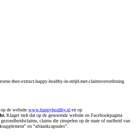
oene-thee-extract-happy-healthy-in-strijd-met-claimsverordening
n
op de website
www.happyhealthy.nl
en op
ht.
Klager stelt dat op de genoemde website en Facebookpagina
gezondheidsclaims, claims die zinspelen op de mate of snelheid van
anksupplement” en “afslankcapsules”.