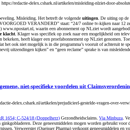
s://redactie-delex.cshark.nl/artikelen/misleiding-nlziet-door-absolut
veling. Misleiding. Het betreft de volgende
uitingen
. De uiting op d
D VERANDERD” staat: “24/7 online tv-kijken naar 12 zenders.
op) www.npostart.nl, waarin een abonnement op NLziet wordt aangebo
e klacht
. Klager was specifiek op zoek naar een mogelijkheid om telev
 bekeken, heeft klager een proefabonnement op NLziet genomen. Toen
 het ook niet mogelijk is in die programma’s vooruit of achteruit te 
mevrij uitzendingen kijken” en “geen reclame” sprake is van misleidend
lgemene, niet-specifieke voordelen uit Claimsverordeni
actie-delex.cshark.nl/artikelen/prejudicieel-gestelde-vragen-over-verw
S&R 1654; C-524/18 (Doppelherz)
Gezondheidsclaims.
Via Minbuza
. V
n ginkgobladeren. Deze geneesmiddelen mogen worden gebruikt voor 
toornissen. Verweerster (Queisser Pharma) verkoopt geneesmiddelen e