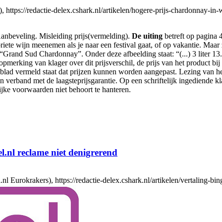
ps://redactie-delex.cshark.nl/artikelen/hogere-prijs-chardonnay-in-wi
anbeveling. Misleiding prijs(vermelding).
De uiting
betreft op pagina 
oriete wijn meenemen als je naar een festival gaat, of op vakantie. Maar
“Grand Sud Chardonnay”. Onder deze afbeelding staat: “(...) 3 liter 13
opmerking van klager over dit prijsverschil, de prijs van het product b
blad vermeld staat dat prijzen kunnen worden aangepast. Lezing van het
 in verband met de laagsteprijsgarantie. Op een schriftelijk ingediend
ijke voorwaarden niet behoort te hanteren.
l.nl reclame niet denigrerend
rokrakers), https://redactie-delex.cshark.nl/artikelen/vertaling-bing