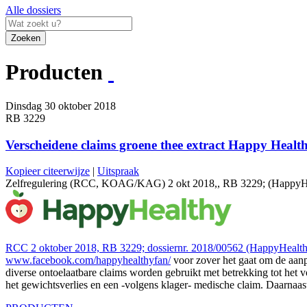
Alle dossiers
Zoeken
Producten
Dinsdag 30 oktober 2018
RB 3229
Verscheidene claims groene thee extract Happy Health
Kopieer citeerwijze
|
Uitspraak
Zelfregulering (RCC, KOAG/KAG) 2 okt 2018,, RB 3229; (HappyHealthy
RCC 2 oktober 2018, RB 3229; dossiernr. 2018/00562 (HappyHealt
www.facebook.com/happyhealthyfan/
voor zover het gaat om de aan
diverse ontoelaatbare claims worden gebruikt met betrekking tot het
het gewichtsverlies en een -volgens klager- medische claim. Daarnaa