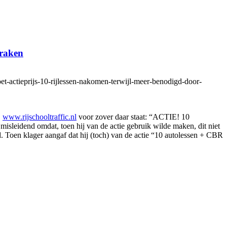
braken
et-actieprijs-10-rijlessen-nakomen-terwijl-meer-benodigd-door-
e
www.rijschooltraffic.nl
voor zover daar staat: “ACTIE! 10
misleidend omdat, toen hij van de actie gebruik wilde maken, dit niet
. Toen klager aangaf dat hij (toch) van de actie “10 autolessen + CBR