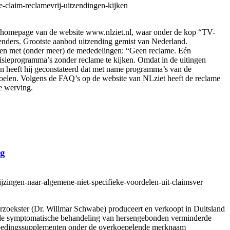
e-claim-reclamevrij-uitzendingen-kijken
e homepage van de website www.nlziet.nl, waar onder de kop “TV-
 Grootste aanbod uitzending gemist van Nederland.
den met (onder meer) de mededelingen: “Geen reclame. Eén
isieprogramma’s zonder reclame te kijken. Omdat in de uitingen
 heeft hij geconstateerd dat met name programma’s van de
spoelen. Volgens de FAQ’s op de website van NLziet heeft de reclame
e werving.
ng
ijzingen-naar-algemene-niet-specifieke-voordelen-uit-claimsver
erzoekster (Dr. Willmar Schwabe) produceert en verkoopt in Duitsland
de symptomatische behandeling van hersengebonden verminderde
n voedingssupplementen onder de overkoepelende merknaam