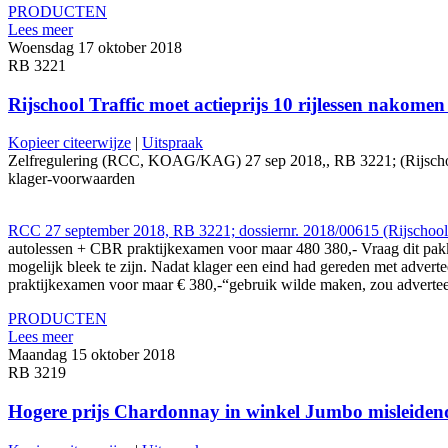
PRODUCTEN
Lees meer
Woensdag 17 oktober 2018
RB 3221
Rijschool Traffic moet actieprijs 10 rijlessen nakom
Kopieer citeerwijze
|
Uitspraak
Zelfregulering (RCC, KOAG/KAG) 27 sep 2018,, RB 3221; (Rijschool Tra
klager-voorwaarden
RCC 27 september 2018, RB 3221; dossiernr. 2018/00615 (Rijschool 
autolessen + CBR praktijkexamen voor maar 480 380,- Vraag dit pak
mogelijk bleek te zijn. Nadat klager een eind had gereden met advert
praktijkexamen voor maar € 380,-“gebruik wilde maken, zou adverteer
PRODUCTEN
Lees meer
Maandag 15 oktober 2018
RB 3219
Hogere prijs Chardonnay in winkel Jumbo misleidend 