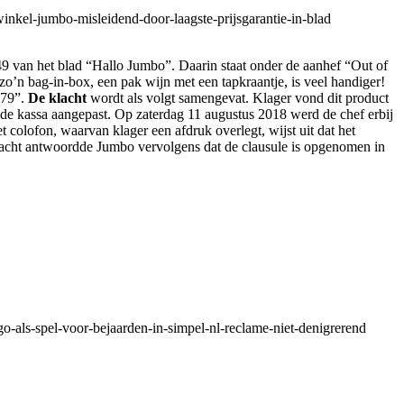
nkel-jumbo-misleidend-door-laagste-prijsgarantie-in-blad
49 van het blad “Hallo Jumbo”. Daarin staat onder de aanhef “Out of
 zo’n bag-in-box, een pak wijn met een tapkraantje, is veel handiger!
.79”.
De klacht
wordt als volgt samengevat. Klager vond dit product
ij de kassa aangepast. Op zaterdag 11 augustus 2018 werd de chef erbij
 colofon, waarvan klager een afdruk overlegt, wijst uit dat het
e klacht antwoordde Jumbo vervolgens dat de clausule is opgenomen in
o-als-spel-voor-bejaarden-in-simpel-nl-reclame-niet-denigrerend