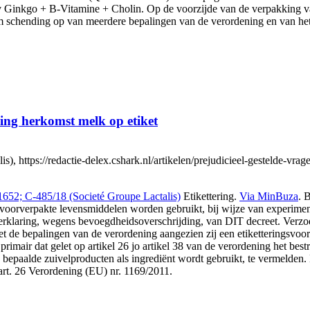
inkgo + B-Vitamine + Cholin. Op de voorzijde van de verpakking van
m schending op van meerdere bepalingen van de verordening en van het
ding herkomst melk op etiket
, https://redactie-delex.cshark.nl/artikelen/prejudicieel-gestelde-vra
1652; C-485/18 (Societé Groupe Lactalis)
Etikettering.
Via MinBuza
. 
n voorverpakte levensmiddelen worden gebruikt, bij wijze van experime
erklaring, wegens bevoegdheidsoverschrijding, van DIT decreet. Verzoek
 de bepalingen van de verordening aangezien zij een etiketteringsvoors
imair dat gelet op artikel 26 jo artikel 38 van de verordening het bestr
 bepaalde zuivelproducten als ingrediënt wordt gebruikt, te vermelden
art. 26 Verordening (EU) nr. 1169/2011.