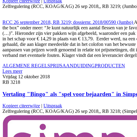
Kopieer citeerwijze
|
Uitspraak
Zelfregulering (RCC, KOAG/KAG) 26 sep 2018,, RB 3219; (Jumbo), htt
RCC 26 september 2018, RB 3219; dossiernr. 2018/00590 (Jumbo)
A
the box” onder meer: “Je kunt natuurlijk een aantal flessen van je fav
(…)”. Hieronder zijn vier pakken wijn afgebeeld, waaronder een pak 
in het schap voor € 14,29 in plaats van € 13,79. Eerder werd, na een 
gehaald, die aan klager meedeelde dat in het colofon van het bewuste 
aanpassen van prijzen wordt genoemd in relatie tot prijsmetingen, dit
verband met eventuele fouten. Klager vindt dat een leverancier dergel
ALGEMENE REGELS
PRIJSAANDUIDING
PRODUCTEN
Lees meer
Vrijdag 12 oktober 2018
RB 3218
Vertaling "Bingo" als "spel voor bejaarden" in Simpe
Kopieer citeerwijze
|
Uitspraak
Zelfregulering (RCC, KOAG/KAG) 26 sep 2018,, RB 3218; (Simpel.nl Eu