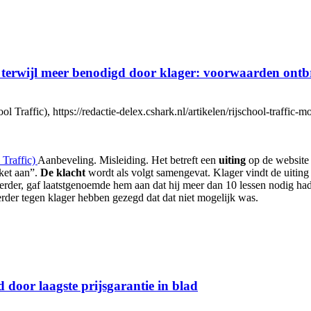
en terwijl meer benodigd door klager: voorwaarden ont
ffic), https://redactie-delex.cshark.nl/artikelen/rijschool-traffic-mo
Traffic)
Aanbeveling. Misleiding. Het betreft een
uiting
op de websit
ket aan”.
De klacht
wordt als volgt samengevat. Klager vindt de uiting 
eerder, gaf laatstgenoemde hem aan dat hij meer dan 10 lessen nodig had
der tegen klager hebben gezegd dat dat niet mogelijk was.
door laagste prijsgarantie in blad