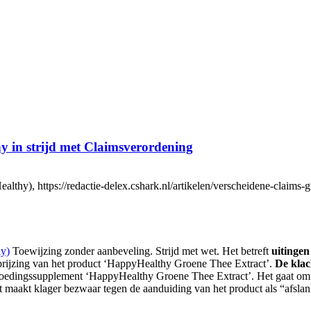
y in strijd met Claimsverordening
), https://redactie-delex.cshark.nl/artikelen/verscheidene-claims-gr
hy)
Toewijzing zonder aanbeveling. Strijd met wet. Het betreft
uitinge
prijzing van het product ‘HappyHealthy Groene Thee Extract’.
De klac
 voedingssupplement ‘HappyHealthy Groene Thee Extract’. Het gaat om 
st maakt klager bezwaar tegen de aanduiding van het product als “afsl