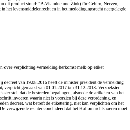
 dit product stond: “B-Vitamine und Zink) für Gehirn, Nerven,
 in het levensmiddelenrecht en in het mededingingsrecht neergelegde
gen-over-verplichting-vermelding-herkomst-melk-op-etiket
Bij decreet van 19.08.2016 heeft de minister-president de vermelding
nt, verplicht gemaakt van 01.01.2017 t/m 31.12.2018. Verzoekster
ster stelt dat de bestreden bepalingen, alsmede de artikelen van het
chrift invoeren waarin niet is voorzien bij deze verordening, en
eden decreet, wat betreft de etikettering, niet kan verplichten om het
. De verwijzende rechter concludeert dat het Hof om richtsnoeren moet