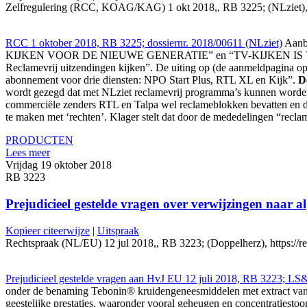
Zelfregulering (RCC, KOAG/KAG) 1 okt 2018,, RB 3225; (NLziet), http
RCC 1 oktober 2018, RB 3225; dossiernr. 2018/00611 (NLziet)
Aanbe
KIJKEN VOOR DE NIEUWE GENERATIE” en “TV-KIJKEN IS VOORGOE
Reclamevrij uitzendingen kijken”. De uiting op (de aanmeldpagina 
abonnement voor drie diensten: NPO Start Plus, RTL XL en Kijk”.
D
wordt gezegd dat met NLziet reclamevrij programma’s kunnen worden
commerciële zenders RTL en Talpa wel reclameblokken bevatten en dat
te maken met ‘rechten’. Klager stelt dat door de mededelingen “recla
PRODUCTEN
Lees meer
Vrijdag 19 oktober 2018
RB 3223
Prejudicieel gestelde vragen over verwijzingen naar a
Kopieer citeerwijze
|
Uitspraak
Rechtspraak (NL/EU) 12 jul 2018,, RB 3223; (Doppelherz), https://red
Prejudicieel gestelde vragen aan HvJ EU 12 juli 2018, RB 3223; L
onder de benaming Tebonin® kruidengeneesmiddelen met extract va
geestelijke prestaties, waaronder vooral geheugen en concentraties