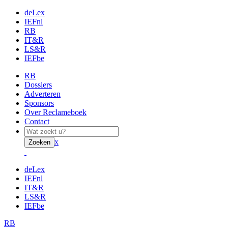
deLex
IEFnl
RB
IT&R
LS&R
IEFbe
RB
Dossiers
Adverteren
Sponsors
Over Reclameboek
Contact
x
Zoeken
deLex
IEFnl
IT&R
LS&R
IEFbe
RB