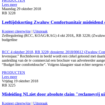
PRODUCTEN
Lees meer
Maandag 29 oktober 2018
RB 3228
Leeftijdskorting Zwaluw Comfortsanitair misleidend 
Kopieer citeerwijze
|
Uitspraak
Zelfregulering (RCC, KOAG/KAG) 4 okt 2018,, RB 3228; (Zwaluw Comfor
budgetline
RCC 4 oktober 2018, RB 3228; dossiernr. 2018/00612 (Zwaluw Comf
levensjaar.” Rechtsboven in beeld wordt een cirkel getoond met daarin 
aanleiding van de tv commercial een brochure van adverteerder aange
“Budget line comfortdouche”. Volgens klaagster staat echter nergens 
PRODUCTEN
Lees meer
Vrijdag 19 oktober 2018
RB 3225
Misleiding NLziet door absolute claim "reclamevrij u
Kopieer citeerwijze
|
Uitspraak